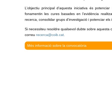
L’objectiu principal d’aquesta iniciativa és potencia
fonamentin les cures basades en l’evidència realit
recerca, consolidar grups d’investigació i potenciar els
Si necessiteu resoldre qualsevol dubte sobre aquesta 
correu
recerca@coib.cat
.
Més informació sobre la convocatòria