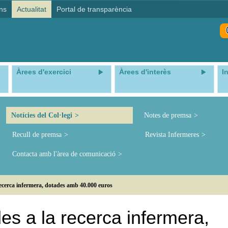
ns
Actualitat
Portal de transparència
Àrees d'exercici
Àrees d'interès
I
Notícies del Col·legi
Notes de premsa
Recull de premsa
Revista Infermeres
Contacta amb l'àrea de comunicació
ecerca infermera, dotades amb 40.000 euros
s a la recerca infermera,