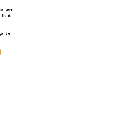
era que
udis de
çant el