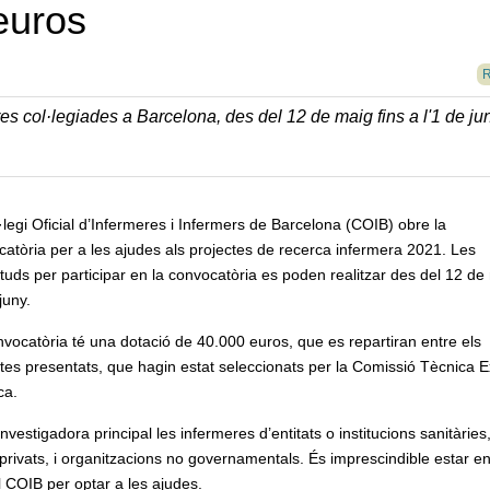
euros
R
es col·legiades a Barcelona, des del 12 de maig fins a l'1 de ju
·legi Oficial d’Infermeres i Infermers de Barcelona (COIB) obre la
atòria per a les ajudes als projectes de recerca infermera 2021. Les
cituds per participar en la convocatòria es poden realitzar des del 12 de
 juny.
vocatòria té una dotació de 40.000 euros, que es repartiran entre els
tes presentats, que hagin estat seleccionats per la Comissió Tècnica 
ca.
vestigadora principal les infermeres d’entitats o institucions sanitàries
 privats, i organitzacions no governamentals. És imprescindible estar e
el COIB per optar a les ajudes.