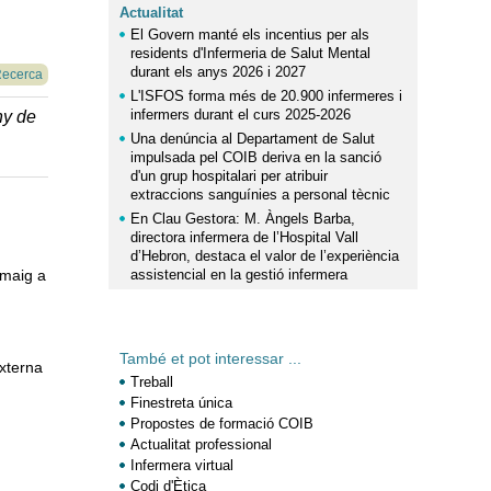
Actualitat
El Govern manté els incentius per als
residents d'Infermeria de Salut Mental
durant els anys 2026 i 2027
ecerca
L'ISFOS forma més de 20.900 infermeres i
infermers durant el curs 2025-2026
ny de
Una denúncia al Departament de Salut
impulsada pel COIB deriva en la sanció
d'un grup hospitalari per atribuir
extraccions sanguínies a personal tècnic
En Clau Gestora: M. Àngels Barba,
directora infermera de l’Hospital Vall
d’Hebron, destaca el valor de l’experiència
 maig a
assistencial en la gestió infermera
També et pot interessar ...
Externa
Treball
Finestreta única
Propostes de formació COIB
,
Actualitat professional
n
Infermera virtual
Codi d'Ètica