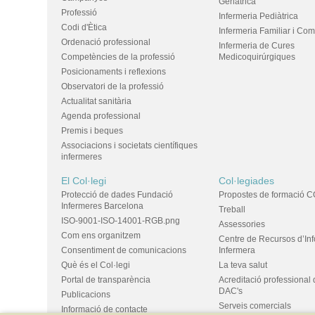
Geriàtrica
Professió
Infermeria Pediàtrica
Codi d'Ètica
Infermeria Familiar i Com
Ordenació professional
Infermeria de Cures
Competències de la professió
Medicoquirúrgiques
Posicionaments i reflexions
Observatori de la professió
Actualitat sanitària
Agenda professional
Premis i beques
Associacions i societats científiques
infermeres
El Col·legi
Col·legiades
Protecció de dades Fundació
Propostes de formació C
Infermeres Barcelona
Treball
ISO-9001-ISO-14001-RGB.png
Assessories
Com ens organitzem
Centre de Recursos d’In
Consentiment de comunicacions
Infermera
Què és el Col·legi
La teva salut
Portal de transparència
Acreditació professional 
DAC's
Publicacions
Serveis comercials
Informació de contacte