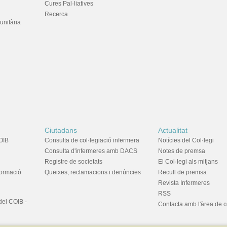
Cures Pal·liatives
Recerca
unitària
Ciutadans
Actualitat
OIB
Consulta de col·legiació infermera
Notícies del Col·legi
Consulta d'infermeres amb DACS
Notes de premsa
Registre de societats
El Col·legi als mitjans
formació
Queixes, reclamacions i denúncies
Recull de premsa
Revista Infermeres
RSS
del COIB -
Contacta amb l'àrea de 