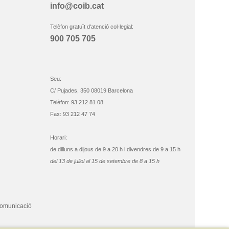
info@coib.cat
Telèfon gratuït d'atenció col·legial:
900 705 705
Seu:
C/ Pujades, 350 08019 Barcelona
Telèfon: 93 212 81 08
Fax: 93 212 47 74
Horari:
de dilluns a dijous de 9 a 20 h i divendres de 9 a 15 h
del 13 de juliol al 15 de setembre de 8 a 15 h
comunicació