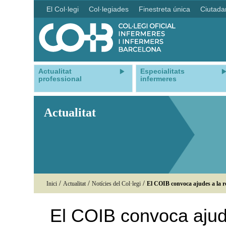
El Col·legi
Col·legiades
Finestreta única
Ciutada
Actualitat
Especialitats
professional
infermeres
Actualitat
/
/
/
Inici
Actualitat
Notícies del Col·legi
El COIB convoca ajudes a la r
El COIB convoca ajude