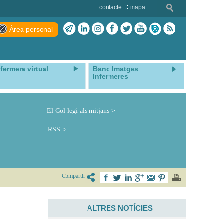
contacte
mapa
Àrea personal
nfermera virtual
Banc Imatges
Infermeres
El Col·legi als mitjans
RSS
Compartir
ALTRES NOTÍCIES