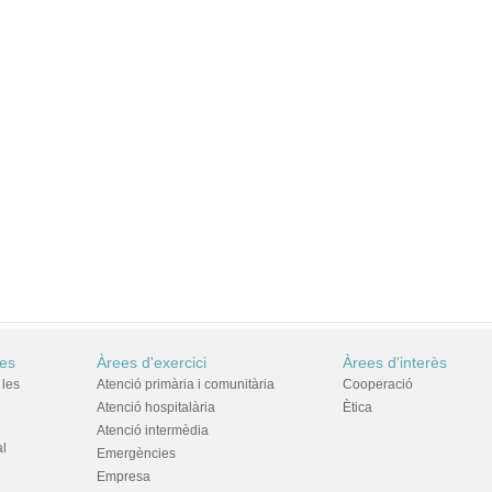
res
Àrees d'exercici
Àrees d'interès
 les
Atenció primària i comunitària
Cooperació
Atenció hospitalària
Ètica
Atenció intermèdia
al
Emergències
Empresa