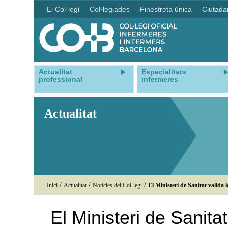
El Col·legi
Col·legiades
Finestreta única
Ciutada
Actualitat
Especialitats
professional
infermeres
Actualitat
/
/
/
Inici
Actualitat
Notícies del Col·legi
El Ministeri de Sanitat valida l
El Ministeri de Sanita