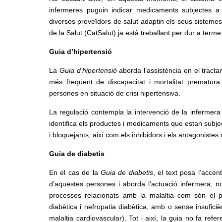
infermeres puguin indicar medicaments subjectes 
diversos proveïdors de salut adaptin els seus sistemes 
de la Salut (CatSalut) ja està treballant per dur a te
Guia d’hipertensió
La
Guia d’hipertensió
aborda l’assistència en el tract
més freqüent de discapacitat i mortalitat prematur
persones en situació de crisi hipertensiva.
La regulació contempla la intervenció de la infermera a
identifica els productes i medicaments que estan subje
i bloquejants, així com els inhibidors i els antagoniste
Guia de diabetis
En el cas de la
Guia de diabetis
, el text posa l’accen
d’aquestes persones i aborda l’actuació infermera, no
processos relacionats amb la malaltia com són el peu
diabètica i nefropatia diabètica, amb o sense insuficiè
malaltia cardiovascular). Tot i així, la guia no fa re