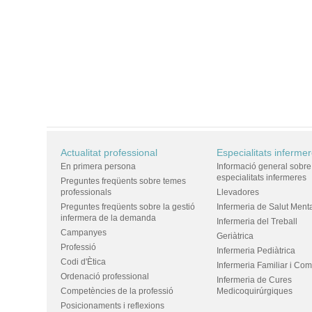
Actualitat professional
Especialitats inferme
En primera persona
Informació general sobre
especialitats infermeres
Preguntes freqüents sobre temes
professionals
Llevadores
Preguntes freqüents sobre la gestió
Infermeria de Salut Ment
infermera de la demanda
Infermeria del Treball
Campanyes
Geriàtrica
Professió
Infermeria Pediàtrica
Codi d'Ètica
Infermeria Familiar i Com
Ordenació professional
Infermeria de Cures
Competències de la professió
Medicoquirúrgiques
Posicionaments i reflexions