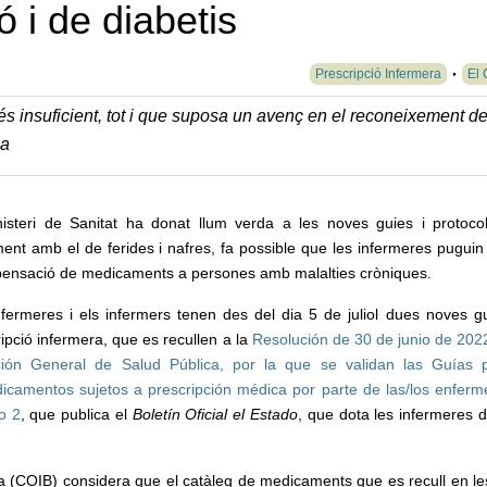
ó i de diabetis
Prescripció Infermera
El 
és insuficient, tot i que suposa un avenç en el reconeixement d
ca
nisteri de Sanitat ha donat llum verda a les noves guies i protoco
ent amb el de ferides i nafres, fa possible que les infermeres puguin 
spensació de medicaments a persones amb malalties cròniques.
nfermeres i els infermers tenen des del dia 5 de juliol dues noves g
ipció infermera, que es recullen a la
Resolución de 30 de junio de 2022
ción General de Salud Pública, por la que se validan las Guías 
dicamentos sujetos a prescripción médica por parte de las/los enferm
po 2
, que publica el
Boletín Oficial el Estado
, que dota les infermeres 
ona (COIB) considera que el catàleg de medicaments que es recull en le