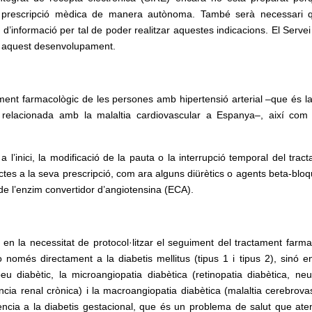
a prescripció mèdica de manera autònoma. També serà necessari 
d’informació per tal de poder realitzar aquestes indicacions. El Servei
rme aquest desenvolupament.
ament farmacològic de les persones amb hipertensió arterial –que és l
a relacionada amb la malaltia cardiovascular a Espanya–, així com
 l’inici, la modificació de la pauta o la interrupció temporal del tract
ctes a la seva prescripció, com ara alguns diürètics o agents beta-bloq
s de l’enzim convertidor d’angiotensina (ECA).
t en la necessitat de protocol·litzar el seguiment del tractament farma
 només directament a la diabetis mellitus (tipus 1 i tipus 2), sinó en
 diabètic, la microangiopatia diabètica (retinopatia diabètica, neu
ncia renal crònica) i la macroangiopatia diabètica (malaltia cerebrovas
ferencia a la diabetis gestacional, que és un problema de salut que ate