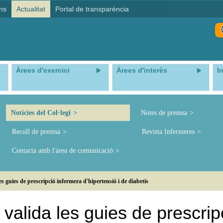
ns
Actualitat
Portal de transparència
Àrees d'exercici
Àrees d'interès
I
Notícies del Col·legi
Notes de premsa
Recull de premsa
Revista Infermeres
Contacta amb l'àrea de comunicació
es guies de prescripció infermera d'hipertensió i de diabetis
t valida les guies de prescrip