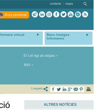
contacte
mapa
Àrea personal
nfermera virtual
Banc Imatges
Infermeres
El Col·legi als mitjans
RSS
Compartir
ció
ALTRES NOTÍCIES