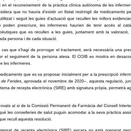
t en el reconeixement de la pràctica clínica autònoma de les infermer
nsidera que no hauria d’existir un llistat restringit de medicaments pe
litzat i seguit les guies d’actuació que recullen les millors evidenci
e poden prescriure, les infermeres haurien de tenir accés al cat
pèutiques que es recullen a les guies, juntament amb la valoració, i
ada persona i de cada situació.
 cas que s’hagi de prorrogar el tractament, serà necessària una pres
 fer el seguiment de la persona atesa. El COIB es mostra en desac
de les infermeres.
 medicaments que es va proposar inicialment per a la prescripció infer
 de Ferides
, aprovada el novembre de 2020–, aquesta regulació, ju
istema de recepta electrònica (SIRE) amb signatura pròpia, permetrà agil
rovats al si de la Comissió Permanent de Farmàcia del Consell Interterr
uè les conselleries de salut puguin acomodar a la seva pràctica assis
 que recull aquesta resolució.
tegrat de recepta electrònica (SIRE) encara no està preparat per