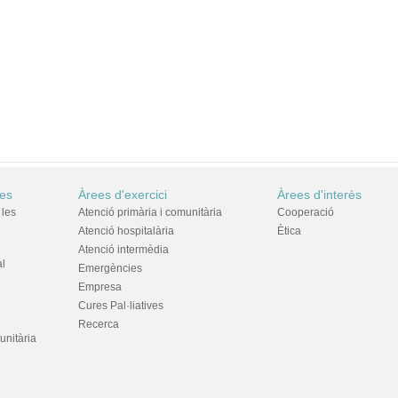
res
Àrees d'exercici
Àrees d'interès
 les
Atenció primària i comunitària
Cooperació
Atenció hospitalària
Ètica
Atenció intermèdia
al
Emergències
Empresa
Cures Pal·liatives
Recerca
unitària