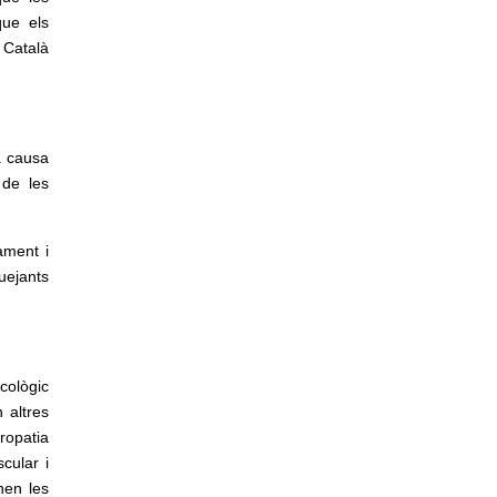
que els
 Català
a causa
 de les
ament i
uejants
cològic
 altres
ropatia
cular i
nen les