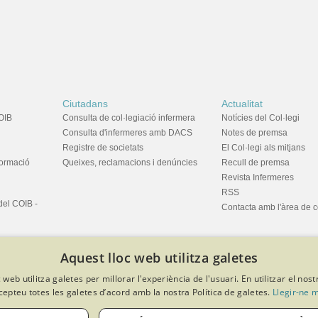
Ciutadans
Actualitat
OIB
Consulta de col·legiació infermera
Notícies del Col·legi
Consulta d'infermeres amb DACS
Notes de premsa
Registre de societats
El Col·legi als mitjans
formació
Queixes, reclamacions i denúncies
Recull de premsa
Revista Infermeres
RSS
del COIB -
Contacta amb l'àrea de 
Aquest lloc web utilitza galetes
 web utilitza galetes per millorar l'experiència de l'usuari. En utilitzar el nost
cepteu totes les galetes d’acord amb la nostra Política de galetes.
Llegir-ne 
privacitat
Política de cookies
Avís legal
Política de protecció de dades
Softeng Portal Builder