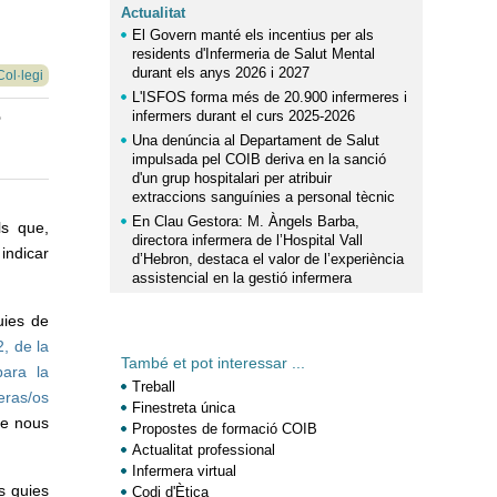
Actualitat
El Govern manté els incentius per als
residents d'Infermeria de Salut Mental
durant els anys 2026 i 2027
Col·legi
L'ISFOS forma més de 20.900 infermeres i
infermers durant el curs 2025-2026
e
Una denúncia al Departament de Salut
impulsada pel COIB deriva en la sanció
d'un grup hospitalari per atribuir
extraccions sanguínies a personal tècnic
En Clau Gestora: M. Àngels Barba,
ls que,
directora infermera de l’Hospital Vall
indicar
d’Hebron, destaca el valor de l’experiència
assistencial en la gestió infermera
uies de
, de la
També et pot interessar ...
para la
Treball
eras/os
Finestreta única
de nous
Propostes de formació COIB
Actualitat professional
Infermera virtual
s guies
Codi d'Ètica