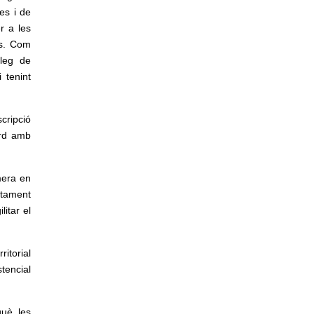
es i de
r a les
es. Com
àleg de
 tenint
cripció
ord amb
mera en
ntament
itar el
itorial
tencial
què les