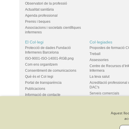
Observatori de la professió
Actualitat sanitària
Agenda professional
Premis i beques
Associacions i societats científiques
infermeres
El Col·legi
Col·legiades
Protecció de dades Fundació
Propostes de formació C
Infermeres Barcelona
Treball
ISO-9001-ISO-14001-RGB.png
Assessories
Com ens organitzem
Centre de Recursos d’In
Consentiment de comunicacions
Infermera
Què és el Col·legi
La teva salut
Portal de transparència
Acreditació professional 
DAC's
Publicacions
Serveis comercials
Informació de contacte
Ús d'espais i propostes
Bústia de suggeriments
Grups
Aquest lloc
ac
© Col·legi Oficial Infermeres i Infermers de Barcelona
Criteris de 
Política de qualitat
Canal de denúncies
Desenvolupat amb 