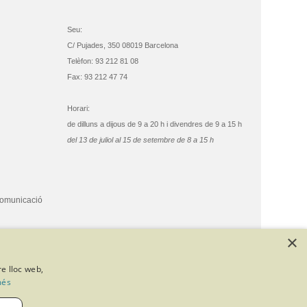
Seu:
C/ Pujades, 350 08019 Barcelona
Telèfon: 93 212 81 08
Fax: 93 212 47 74
Horari:
de dilluns a dijous de 9 a 20 h i divendres de 9 a 15 h
del 13 de juliol al 15 de setembre de 8 a 15 h
comunicació
×
re lloc web,
més