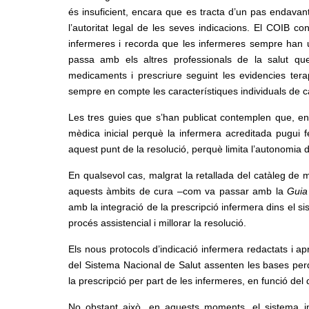
és insuficient, encara que es tracta d’un pas endavan
l’autoritat legal de les seves indicacions. El COIB co
infermeres i recorda que les infermeres sempre han uti
passa amb els altres professionals de la salut qu
medicaments i prescriure seguint les evidencies tera
sempre en compte les característiques individuals de c
Les tres guies que s’han publicat contemplen que, en
mèdica inicial perquè la infermera acreditada pugui
aquest punt de la resolució, perquè limita l’autonomia 
En qualsevol cas, malgrat la retallada del catàleg de
aquests àmbits de cura –com va passar amb la
Guia
amb la integració de la prescripció infermera dins el s
procés assistencial i millorar la resolució.
Els nous protocols d’indicació infermera redactats i ap
del Sistema Nacional de Salut assenten les bases perq
la prescripció per part de les infermeres, en funció del
No obstant això, en aquests moments, el sistema in