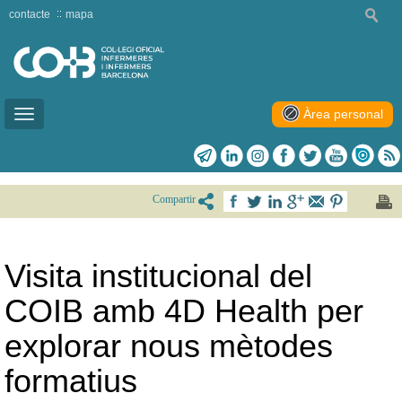
contacte
mapa
Àrea personal
Toggle
navigation
Compartir
Visita institucional del
COIB amb 4D Health per
explorar nous mètodes
formatius