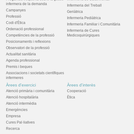
infermera de la demanda
Infermeria del Treball
Campanyes
Geriàtrica
Professió
Infermeria Pediàtrica
Codi d'Ètica
Infermeria Familiar i Comunitària
Ordenació professional
Infermeria de Cures
Competències de la professió
Medicoquirúrgiques
Posicionaments i reflexions
Observatori de la professió
Actualitat sanitària
Agenda professional
Premis i beques
Associacions i societats científiques
infermeres
Àrees d'exercici
Àrees d'interès
Atenció primària i comunitària
Cooperació
Atenció hospitalària
Ètica
Atenció intermèdia
Emergències
Empresa
Cures Pal·liatives
Recerca