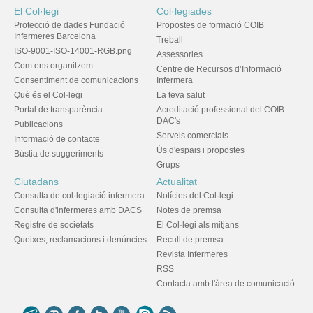
El Col·legi
Col·legiades
Protecció de dades Fundació
Propostes de formació COIB
Infermeres Barcelona
Treball
ISO-9001-ISO-14001-RGB.png
Assessories
Com ens organitzem
Centre de Recursos d’Informació
Consentiment de comunicacions
Infermera
Què és el Col·legi
La teva salut
Portal de transparència
Acreditació professional del COIB -
DAC's
Publicacions
Serveis comercials
Informació de contacte
Ús d'espais i propostes
Bústia de suggeriments
Grups
Ciutadans
Actualitat
Consulta de col·legiació infermera
Notícies del Col·legi
Consulta d'infermeres amb DACS
Notes de premsa
Registre de societats
El Col·legi als mitjans
Queixes, reclamacions i denúncies
Recull de premsa
Revista Infermeres
RSS
Contacta amb l'àrea de comunicació