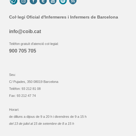
Col·legi Oficial d'Infermeres i Infermers de Barcelona
info@coib.cat
Telèfon gratuït d'atenció col·legial:
900 705 705
Seu:
C/ Pujades, 350 08019 Barcelona
Telèfon: 93 212 81 08
Fax: 93 212 47 74
Horari:
de dilluns a dijous de 9 a 20 h i divendres de 9 a 15 h
del 13 de juliol al 15 de setembre de 8 a 15 h