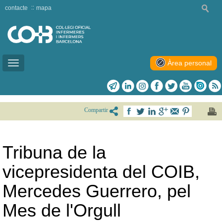
contacte
mapa
Àrea personal
Toggle
navigation
Compartir
Tribuna de la
vicepresidenta del COIB,
Mercedes Guerrero, pel
Mes de l'Orgull