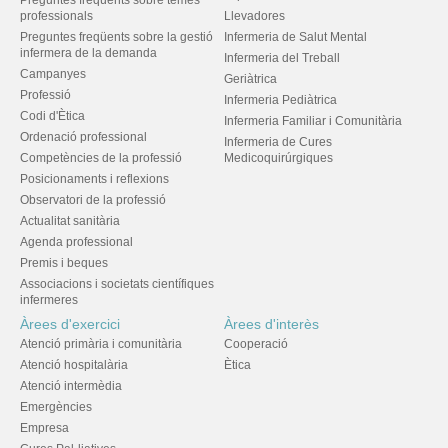
Preguntes freqüents sobre temes
professionals
Llevadores
Preguntes freqüents sobre la gestió
Infermeria de Salut Mental
infermera de la demanda
Infermeria del Treball
Campanyes
Geriàtrica
Professió
Infermeria Pediàtrica
Codi d'Ètica
Infermeria Familiar i Comunitària
Ordenació professional
Infermeria de Cures
Competències de la professió
Medicoquirúrgiques
Posicionaments i reflexions
Observatori de la professió
Actualitat sanitària
Agenda professional
Premis i beques
Associacions i societats científiques
infermeres
Àrees d'exercici
Àrees d'interès
Atenció primària i comunitària
Cooperació
Atenció hospitalària
Ètica
Atenció intermèdia
Emergències
Empresa