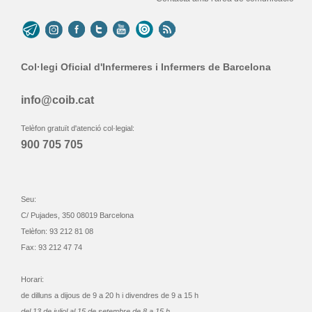
Col·legi Oficial d'Infermeres i Infermers de Barcelona
info@coib.cat
Telèfon gratuït d'atenció col·legial:
900 705 705
Seu:
C/ Pujades, 350 08019 Barcelona
Telèfon: 93 212 81 08
Fax: 93 212 47 74
Horari:
de dilluns a dijous de 9 a 20 h i divendres de 9 a 15 h
del 13 de juliol al 15 de setembre de 8 a 15 h