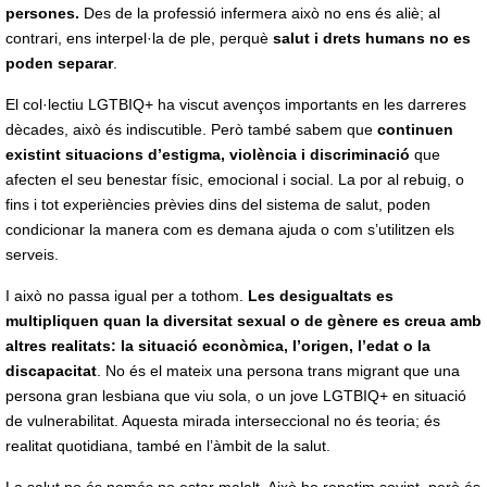
persones.
Des de la professió infermera això no ens és aliè; al
contrari, ens interpel·la de ple, perquè
salut i drets humans no es
poden separar
.
El col·lectiu LGTBIQ+ ha viscut avenços importants en les darreres
dècades, això és indiscutible. Però també sabem que
continuen
existint situacions d’estigma, violència i discriminació
que
afecten el seu benestar físic, emocional i social. La por al rebuig, o
fins i tot experiències prèvies dins del sistema de salut, poden
condicionar la manera com es demana ajuda o com s’utilitzen els
serveis.
I això no passa igual per a tothom.
Les desigualtats es
multipliquen quan la diversitat sexual o de gènere es creua amb
altres realitats: la situació econòmica, l’origen, l’edat o la
discapacitat
. No és el mateix una persona trans migrant que una
persona gran lesbiana que viu sola, o un jove LGTBIQ+ en situació
de vulnerabilitat. Aquesta mirada interseccional no és teoria; és
realitat quotidiana, també en l’àmbit de la salut.