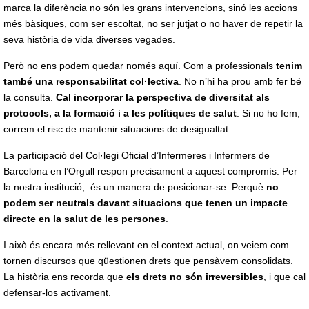
marca la diferència no són les grans intervencions, sinó les accions
més bàsiques, com ser escoltat, no ser jutjat o no haver de repetir la
seva història de vida diverses vegades.
Però no ens podem quedar només aquí. Com a professionals
tenim
també una responsabilitat col·lectiva
. No n’hi ha prou amb fer bé
la consulta.
Cal incorporar la perspectiva de diversitat als
protocols, a la formació i a les polítiques de salut
. Si no ho fem,
correm el risc de mantenir situacions de desigualtat.
La participació del Col·legi Oficial d’Infermeres i Infermers de
Barcelona en l’Orgull respon precisament a aquest compromís. Per
la nostra institució, és un manera de posicionar-se. Perquè
no
podem ser neutrals davant situacions que tenen un impacte
directe en la salut de les persones
.
I això és encara més rellevant en el context actual, on veiem com
tornen discursos que qüestionen drets que pensàvem consolidats.
La història ens recorda que
els drets no són irreversibles
, i que cal
defensar-los activament.