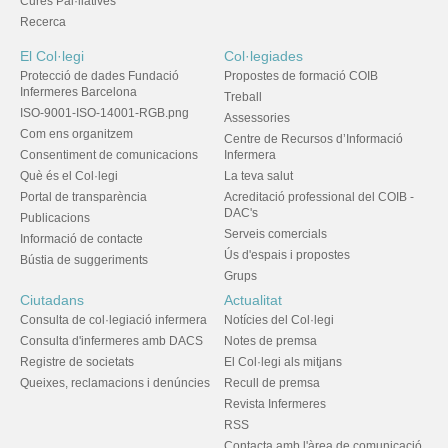
Cures Pal·liatives
Recerca
El Col·legi
Col·legiades
Protecció de dades Fundació
Propostes de formació COIB
Infermeres Barcelona
Treball
ISO-9001-ISO-14001-RGB.png
Assessories
Com ens organitzem
Centre de Recursos d’Informació
Consentiment de comunicacions
Infermera
Què és el Col·legi
La teva salut
Portal de transparència
Acreditació professional del COIB -
DAC's
Publicacions
Serveis comercials
Informació de contacte
Ús d'espais i propostes
Bústia de suggeriments
Grups
Ciutadans
Actualitat
Consulta de col·legiació infermera
Notícies del Col·legi
Consulta d'infermeres amb DACS
Notes de premsa
Registre de societats
El Col·legi als mitjans
Queixes, reclamacions i denúncies
Recull de premsa
Revista Infermeres
RSS
Contacta amb l'àrea de comunicació