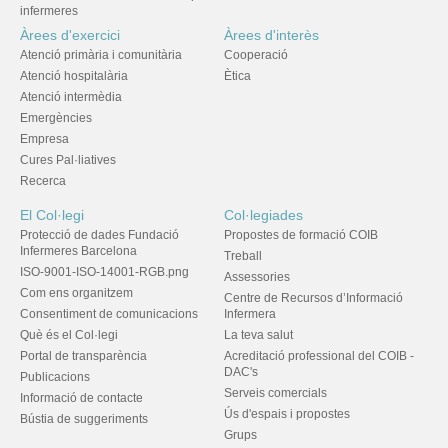
infermeres
Àrees d'exercici
Àrees d'interès
Atenció primària i comunitària
Cooperació
Atenció hospitalària
Ètica
Atenció intermèdia
Emergències
Empresa
Cures Pal·liatives
Recerca
El Col·legi
Col·legiades
Protecció de dades Fundació
Propostes de formació COIB
Infermeres Barcelona
Treball
ISO-9001-ISO-14001-RGB.png
Assessories
Com ens organitzem
Centre de Recursos d’Informació
Consentiment de comunicacions
Infermera
Què és el Col·legi
La teva salut
Portal de transparència
Acreditació professional del COIB -
DAC's
Publicacions
Serveis comercials
Informació de contacte
Ús d'espais i propostes
Bústia de suggeriments
Grups