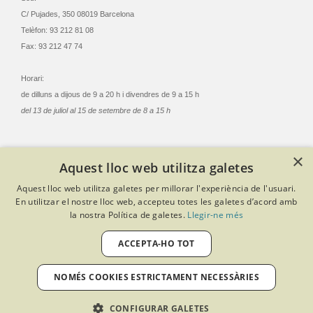
C/ Pujades, 350 08019 Barcelona
Telèfon: 93 212 81 08
Fax: 93 212 47 74
Horari:
de dilluns a dijous de 9 a 20 h i divendres de 9 a 15 h
del 13 de juliol al 15 de setembre de 8 a 15 h
×
Aquest lloc web utilitza galetes
© Col·legi Oficial Infermeres i Infermers de Barcelona
Aquest lloc web utilitza galetes per millorar l'experiència de l'usuari.
Criteris de privacitat
Política de cookies
Avís legal
En utilitzar el nostre lloc web, accepteu totes les galetes d’acord amb
Política de protecció de dades
Política de qualitat
la nostra Política de galetes.
Llegir-ne més
Canal de denúncies
Desenvolupat amb Softeng Portal Builder
ACCEPTA-HO TOT
NOMÉS COOKIES ESTRICTAMENT NECESSÀRIES
CONFIGURAR GALETES