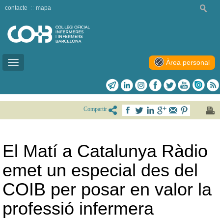
contacte
mapa
Àrea personal
Toggle
navigation
Compartir
El Matí a Catalunya Ràdio
emet un especial des del
COIB per posar en valor la
professió infermera