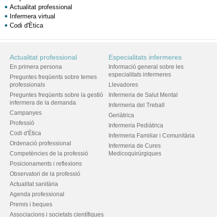
Actualitat professional
Infermera virtual
Codi d'Ètica
Actualitat professional
Especialitats infermeres
En primera persona
Informació general sobre les
especialitats infermeres
Preguntes freqüents sobre temes
professionals
Llevadores
Preguntes freqüents sobre la gestió
Infermeria de Salut Mental
infermera de la demanda
Infermeria del Treball
Campanyes
Geriàtrica
Professió
Infermeria Pediàtrica
Codi d'Ètica
Infermeria Familiar i Comunitària
Ordenació professional
Infermeria de Cures
Competències de la professió
Medicoquirúrgiques
Posicionaments i reflexions
Observatori de la professió
Actualitat sanitària
Agenda professional
Premis i beques
Associacions i societats científiques