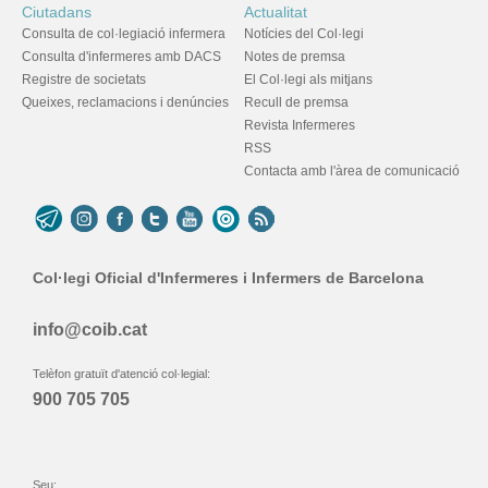
Ciutadans
Actualitat
Consulta de col·legiació infermera
Notícies del Col·legi
Consulta d'infermeres amb DACS
Notes de premsa
Registre de societats
El Col·legi als mitjans
Queixes, reclamacions i denúncies
Recull de premsa
Revista Infermeres
RSS
Contacta amb l'àrea de comunicació
Col·legi Oficial d'Infermeres i Infermers de Barcelona
info@coib.cat
Telèfon gratuït d'atenció col·legial:
900 705 705
Seu: