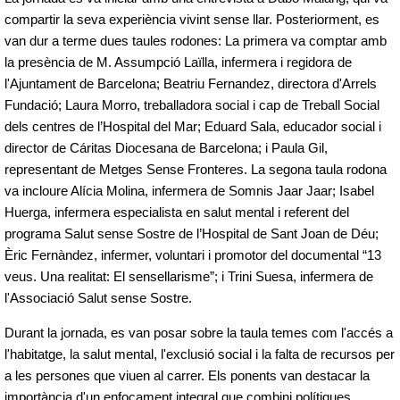
compartir la seva experiència vivint sense llar. Posteriorment, es
van dur a terme dues taules rodones: La primera va comptar amb
la presència de M. Assumpció Laïlla, infermera i regidora de
l'Ajuntament de Barcelona; Beatriu Fernandez, directora d'Arrels
Fundació; Laura Morro, treballadora social i cap de Treball Social
dels centres de l’Hospital del Mar; Eduard Sala, educador social i
director de Cáritas Diocesana de Barcelona; i Paula Gil,
representant de Metges Sense Fronteres. La segona taula rodona
va incloure Alícia Molina, infermera de Somnis Jaar Jaar; Isabel
Huerga, infermera especialista en salut mental i referent del
programa Salut sense Sostre de l’Hospital de Sant Joan de Déu;
Èric Fernàndez, infermer, voluntari i promotor del documental “13
veus. Una realitat: El sensellarisme”; i Trini Suesa, infermera de
l'Associació Salut sense Sostre.
Durant la jornada, es van posar sobre la taula temes com l'accés a
l'habitatge, la salut mental, l'exclusió social i la falta de recursos per
a les persones que viuen al carrer. Els ponents van destacar la
importància d'un enfocament integral que combini polítiques