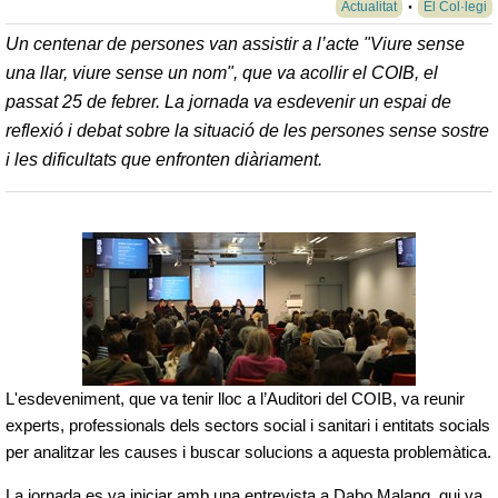
Actualitat
El Col·legi
Un centenar de persones van assistir a l’acte "Viure sense
una llar, viure sense un nom", que va acollir el COIB, el
passat 25 de febrer. La jornada va esdevenir un espai de
reflexió i debat sobre la situació de les persones sense sostre
i les dificultats que enfronten diàriament.
L'esdeveniment, que va tenir lloc a l’Auditori del COIB, va reunir
experts, professionals dels sectors social i sanitari i entitats socials
per analitzar les causes i buscar solucions a aquesta problemàtica.
La jornada es va iniciar amb una entrevista a Dabo Malang, qui va