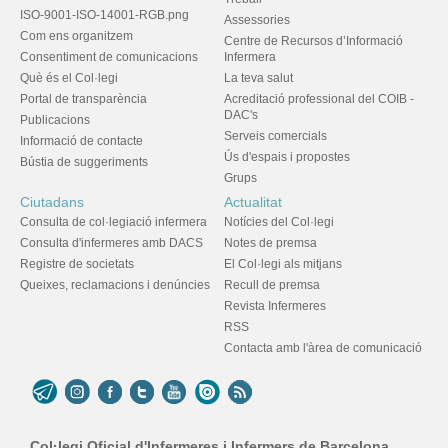
ISO-9001-ISO-14001-RGB.png
Assessories
Com ens organitzem
Centre de Recursos d’Informació
Consentiment de comunicacions
Infermera
Què és el Col·legi
La teva salut
Portal de transparència
Acreditació professional del COIB -
DAC's
Publicacions
Serveis comercials
Informació de contacte
Ús d'espais i propostes
Bústia de suggeriments
Grups
Ciutadans
Actualitat
Consulta de col·legiació infermera
Notícies del Col·legi
Consulta d'infermeres amb DACS
Notes de premsa
Registre de societats
El Col·legi als mitjans
Queixes, reclamacions i denúncies
Recull de premsa
Revista Infermeres
RSS
Contacta amb l'àrea de comunicació
Col·legi Oficial d'Infermeres i Infermers de Barcelona