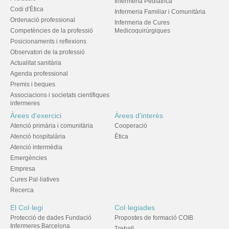
Infermeria Pediàtrica
Codi d'Ètica
Infermeria Familiar i Comunitària
Ordenació professional
Infermeria de Cures
Competències de la professió
Medicoquirúrgiques
Posicionaments i reflexions
Observatori de la professió
Actualitat sanitària
Agenda professional
Premis i beques
Associacions i societats científiques
infermeres
Àrees d'exercici
Àrees d'interès
Atenció primària i comunitària
Cooperació
Atenció hospitalària
Ètica
Atenció intermèdia
Emergències
Empresa
Cures Pal·liatives
Recerca
El Col·legi
Col·legiades
Protecció de dades Fundació
Propostes de formació COIB
Infermeres Barcelona
Treball