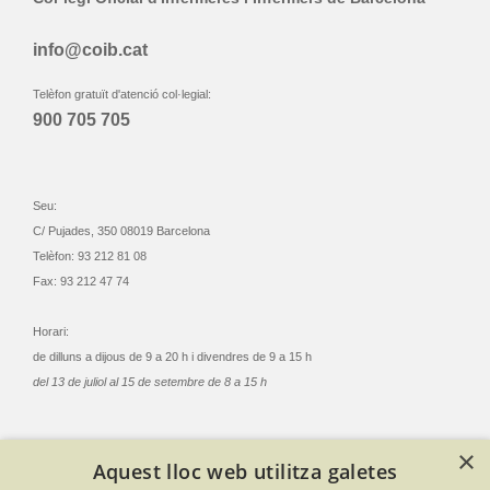
info@coib.cat
Telèfon gratuït d'atenció col·legial:
900 705 705
Seu:
C/ Pujades, 350 08019 Barcelona
Telèfon: 93 212 81 08
Fax: 93 212 47 74
Horari:
de dilluns a dijous de 9 a 20 h i divendres de 9 a 15 h
del 13 de juliol al 15 de setembre de 8 a 15 h
×
Aquest lloc web utilitza galetes