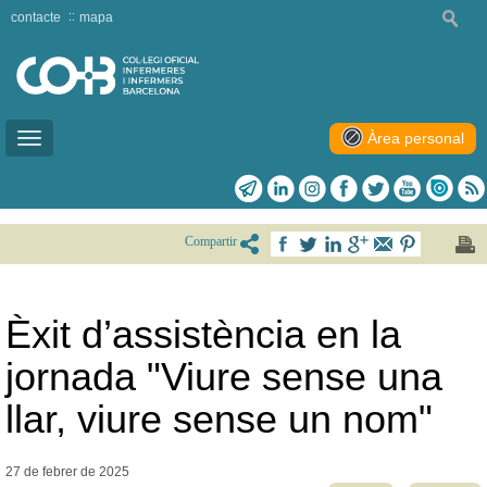
contacte
mapa
Àrea personal
Toggle
navigation
Compartir
Èxit d’assistència en la
jornada "Viure sense una
llar, viure sense un nom"
27 de febrer de
2025