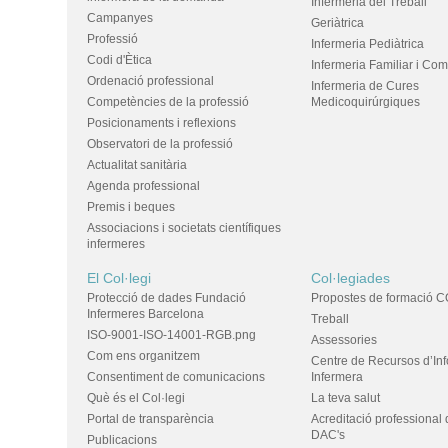
Infermeria del Treball
Campanyes
Geriàtrica
Professió
Infermeria Pediàtrica
Codi d'Ètica
Infermeria Familiar i Com
Ordenació professional
Infermeria de Cures
Competències de la professió
Medicoquirúrgiques
Posicionaments i reflexions
Observatori de la professió
Actualitat sanitària
Agenda professional
Premis i beques
Associacions i societats científiques
infermeres
El Col·legi
Col·legiades
Protecció de dades Fundació
Propostes de formació C
Infermeres Barcelona
Treball
ISO-9001-ISO-14001-RGB.png
Assessories
Com ens organitzem
Centre de Recursos d’In
Consentiment de comunicacions
Infermera
Què és el Col·legi
La teva salut
Portal de transparència
Acreditació professional 
DAC's
Publicacions