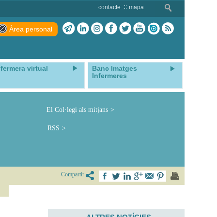
contacte
mapa
Àrea personal
nfermera virtual
Banc Imatges
Infermeres
El Col·legi als mitjans
RSS
Compartir