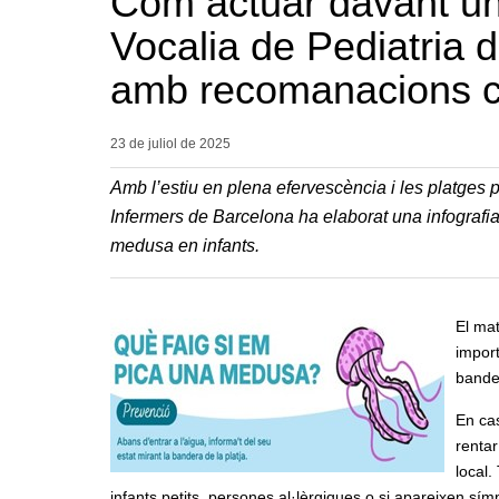
Com actuar davant u
Vocalia de Pediatria 
amb recomanacions c
23 de juliol de
2025
Amb l’estiu en plena efervescència i les platges pl
Infermers de Barcelona ha elaborat una infografia
medusa en infants.
El mat
import
bande
En cas
rentar
local.
infants petits, persones al·lèrgiques o si apareixen 