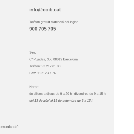
info@coib.cat
Telèfon gratuït d'atenció col·legial:
900 705 705
Seu:
C/ Pujades, 350 08019 Barcelona
Telèfon: 93 212 81 08
Fax: 93 212 47 74
Horari:
de dilluns a dijous de 9 a 20 h i divendres de 9 a 15 h
del 13 de juliol al 15 de setembre de 8 a 15 h
comunicació