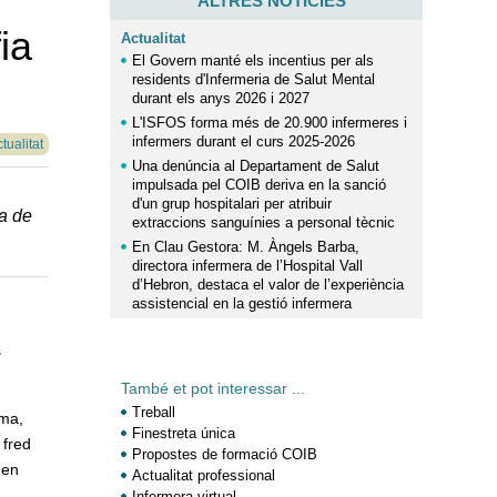
ALTRES NOTÍCIES
ia
Actualitat
El Govern manté els incentius per als
residents d'Infermeria de Salut Mental
durant els anys 2026 i 2027
L'ISFOS forma més de 20.900 infermeres i
infermers durant el curs 2025-2026
tualitat
Una denúncia al Departament de Salut
impulsada pel COIB deriva en la sanció
d'un grup hospitalari per atribuir
da de
extraccions sanguínies a personal tècnic
En Clau Gestora: M. Àngels Barba,
directora infermera de l’Hospital Vall
d’Hebron, destaca el valor de l’experiència
assistencial en la gestió infermera
s
També et pot interessar ...
Treball
lma,
Finestreta única
 fred
Propostes de formació COIB
 en
Actualitat professional
Infermera virtual