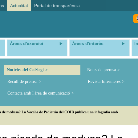
ns
Actualitat
Portal de transparència
Àrees d'exercici
Àrees d'interès
I
Notícies del Col·legi
Notes de premsa
Recull de premsa
Revista Infermeres
Contacta amb l'àrea de comunicació
 de medusa? La Vocalia de Pediatria del COIB publica una infografia amb