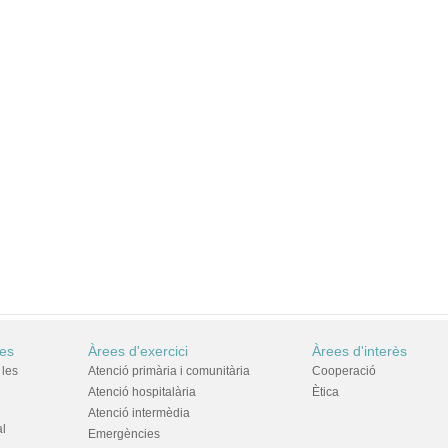
res
Àrees d'exercici
Àrees d'interès
 les
Atenció primària i comunitària
Cooperació
Atenció hospitalària
Ètica
Atenció intermèdia
al
Emergències