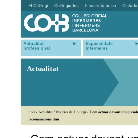
El Col·legi
Col·legiades
Finestreta única
Ciutada
Actualitat
Especialitats
professional
infermeres
Actualitat
/
/
/
Inici
Actualitat
Notícies del Col·legi
Com actuar davant una picada
recomanacions clau