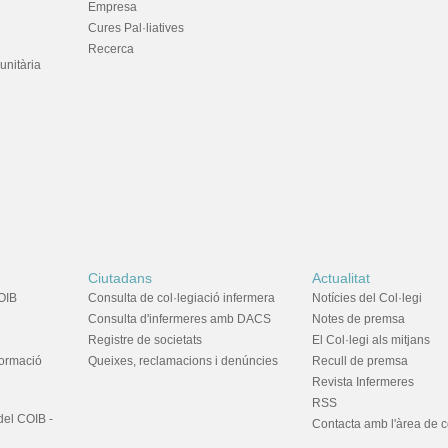
Empresa
Cures Pal·liatives
Recerca
unitària
Ciutadans
Actualitat
OIB
Consulta de col·legiació infermera
Notícies del Col·legi
Consulta d'infermeres amb DACS
Notes de premsa
Registre de societats
El Col·legi als mitjans
formació
Queixes, reclamacions i denúncies
Recull de premsa
Revista Infermeres
RSS
del COIB -
Contacta amb l'àrea de 