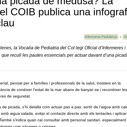
na picada de medusa? La
del COIB publica una infograf
lau
Infermeria Pediàtrica
Ac
enes, la Vocalia de Pediatria del Col·legi Oficial d’Infermeres i
 que recull les pautes essencials per actuar davant d’una pica
erial, pensat per a famílies i professionals de la salut, insisteix en la
ància de conèixer l’estat de la mar abans de banyar-se i reconèixer le
res de seguretat.
 de picada, s’hi detalla com actuar pas a pas: sortir de l’aigua amb ca
 amb aigua salada, evitar el contacte directe amb els tentacles i aplicar
 També s’indica quan cal consultar amb personal sanitari, especialment
símptomes com nàusees o rampes.