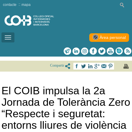
contacte
mapa
Àrea personal
Toggle
navigation
Compartir
El COIB impulsa la 2a
Jornada de Tolerància Zero
“Respecte i seguretat:
entorns lliures de violència