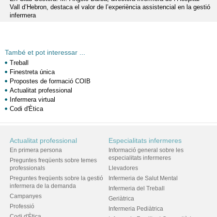
Vall d’Hebron, destaca el valor de l’experiència assistencial en la gestió
infermera
També et pot interessar ...
Treball
Finestreta única
Propostes de formació COIB
Actualitat professional
Infermera virtual
Codi d'Ètica
Actualitat professional
Especialitats infermeres
En primera persona
Informació general sobre les
especialitats infermeres
Preguntes freqüents sobre temes
professionals
Llevadores
Preguntes freqüents sobre la gestió
Infermeria de Salut Mental
infermera de la demanda
Infermeria del Treball
Campanyes
Geriàtrica
Professió
Infermeria Pediàtrica
Codi d'Ètica