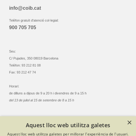
info@coib.cat
Telèfon gratuït d'atenció col·legial:
900 705 705
Seu:
C/ Pujades, 350 08019 Barcelona
Telèfon: 93 212 81 08
Fax: 93 212 47 74
Horari:
de dilluns a dijous de 9 a 20 h i divendres de 9 a 15 h
del 13 de juliol al 15 de setembre de 8 a 15 h
×
Aquest lloc web utilitza galetes
© Col·legi Oficial Infermeres i Infermers de Barcelona
Aquest lloc web utilitza galetes per millorar l'experiència de l'usuari.