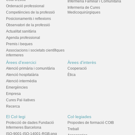
Infermeria Familiar i Comunitària
Ordenació professional
Infermeria de Cures
Competències de la professió
Medicoquirúrgiques
Posicionaments i reflexions
Observatori de la professió
Actualitat sanitària
Agenda professional
Premis i beques
Associacions i societats científiques
infermeres
Àrees d'exercici
Àrees d'interès
Atenció primària i comunitària
Cooperació
Atenció hospitalària
Ètica
Atenció intermèdia
Emergències
Empresa
Cures Pal·liatives
Recerca
El Col·legi
Col·legiades
Protecció de dades Fundació
Propostes de formació COIB
Infermeres Barcelona
Treball
ISO-9001-ISO-14001-RGB.png