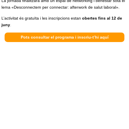
La jornada finalitzarà amb un espai de networking i benestar sota el
lema «Desconnectem per connectar: afterwork de salut laboral».
L’activitat és gratuïta i les inscripcions estan
obertes fins al 12 de
juny
.
Pots consultar el programa i inscriu-t’hi aquí