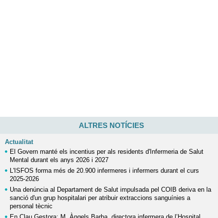
ALTRES NOTÍCIES
Actualitat
El Govern manté els incentius per als residents d'Infermeria de Salut
Mental durant els anys 2026 i 2027
L'ISFOS forma més de 20.900 infermeres i infermers durant el curs
2025-2026
Una denúncia al Departament de Salut impulsada pel COIB deriva en la
sanció d'un grup hospitalari per atribuir extraccions sanguínies a
personal tècnic
En Clau Gestora: M. Àngels Barba, directora infermera de l’Hospital