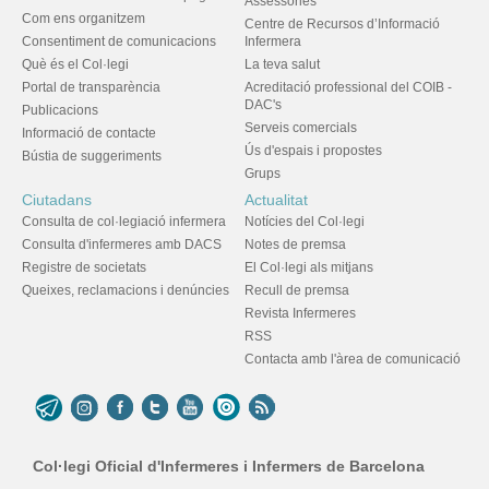
Assessories
Com ens organitzem
Centre de Recursos d’Informació
Consentiment de comunicacions
Infermera
Què és el Col·legi
La teva salut
Portal de transparència
Acreditació professional del COIB -
DAC's
Publicacions
Serveis comercials
Informació de contacte
Ús d'espais i propostes
Bústia de suggeriments
Grups
Ciutadans
Actualitat
Consulta de col·legiació infermera
Notícies del Col·legi
Consulta d'infermeres amb DACS
Notes de premsa
Registre de societats
El Col·legi als mitjans
Queixes, reclamacions i denúncies
Recull de premsa
Revista Infermeres
RSS
Contacta amb l'àrea de comunicació
Col·legi Oficial d'Infermeres i Infermers de Barcelona