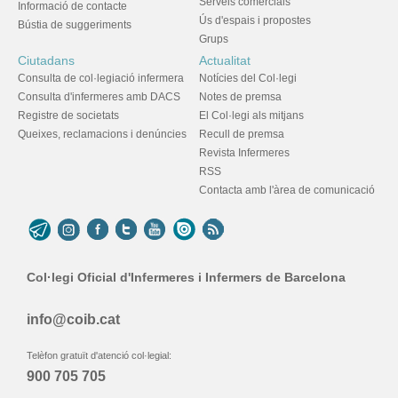
Serveis comercials
Informació de contacte
Ús d'espais i propostes
Bústia de suggeriments
Grups
Ciutadans
Actualitat
Consulta de col·legiació infermera
Notícies del Col·legi
Consulta d'infermeres amb DACS
Notes de premsa
Registre de societats
El Col·legi als mitjans
Queixes, reclamacions i denúncies
Recull de premsa
Revista Infermeres
RSS
Contacta amb l'àrea de comunicació
Col·legi Oficial d'Infermeres i Infermers de Barcelona
info@coib.cat
Telèfon gratuït d'atenció col·legial:
900 705 705