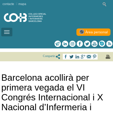
contacte
mapa
Àrea personal
Toggle
navigation
Compartir
Barcelona acollirà per
primera vegada el VI
Congrés Internacional i X
Nacional d’Infermeria i