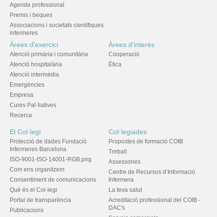
Agenda professional
Premis i beques
Associacions i societats científiques
infermeres
Àrees d'exercici
Àrees d'interès
Atenció primària i comunitària
Cooperació
Atenció hospitalària
Ètica
Atenció intermèdia
Emergències
Empresa
Cures Pal·liatives
Recerca
El Col·legi
Col·legiades
Protecció de dades Fundació
Propostes de formació COIB
Infermeres Barcelona
Treball
ISO-9001-ISO-14001-RGB.png
Assessories
Com ens organitzem
Centre de Recursos d’Informació
Consentiment de comunicacions
Infermera
Què és el Col·legi
La teva salut
Portal de transparència
Acreditació professional del COIB -
DAC's
Publicacions