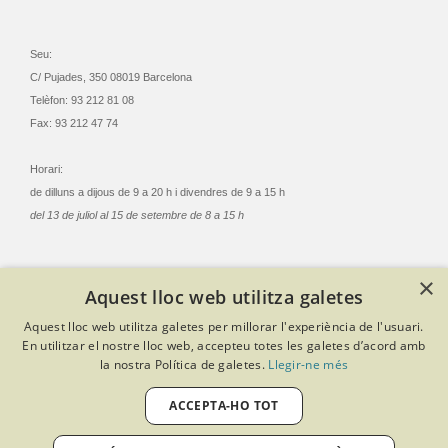
Seu:
C/ Pujades, 350 08019 Barcelona
Telèfon: 93 212 81 08
Fax: 93 212 47 74
Horari:
de dilluns a dijous de 9 a 20 h i divendres de 9 a 15 h
del 13 de juliol al 15 de setembre de 8 a 15 h
×
Aquest lloc web utilitza galetes
© Col·legi Oficial Infermeres i Infermers de Barcelona
Aquest lloc web utilitza galetes per millorar l'experiència de l'usuari.
Criteris de privacitat
Política de cookies
Avís legal
En utilitzar el nostre lloc web, accepteu totes les galetes d’acord amb
Política de protecció de dades
Política de qualitat
la nostra Política de galetes.
Llegir-ne més
Canal de denúncies
Desenvolupat amb Softeng Portal Builder
ACCEPTA-HO TOT