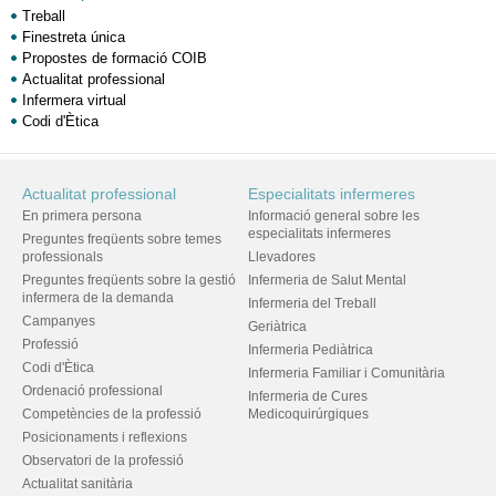
Treball
Finestreta única
Propostes de formació COIB
Actualitat professional
Infermera virtual
Codi d'Ètica
Actualitat professional
Especialitats infermeres
En primera persona
Informació general sobre les
especialitats infermeres
Preguntes freqüents sobre temes
professionals
Llevadores
Preguntes freqüents sobre la gestió
Infermeria de Salut Mental
infermera de la demanda
Infermeria del Treball
Campanyes
Geriàtrica
Professió
Infermeria Pediàtrica
Codi d'Ètica
Infermeria Familiar i Comunitària
Ordenació professional
Infermeria de Cures
Competències de la professió
Medicoquirúrgiques
Posicionaments i reflexions
Observatori de la professió
Actualitat sanitària