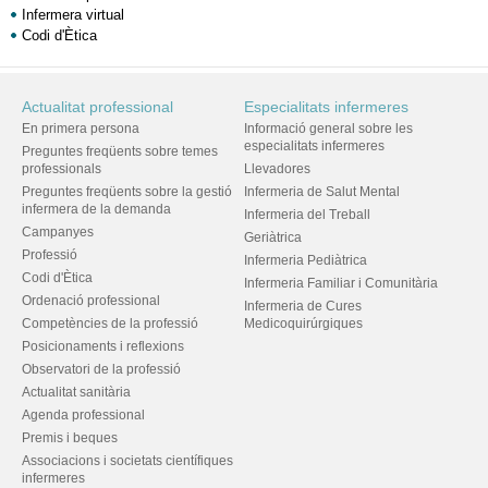
Infermera virtual
Codi d'Ètica
Actualitat professional
Especialitats infermeres
En primera persona
Informació general sobre les
especialitats infermeres
Preguntes freqüents sobre temes
professionals
Llevadores
Preguntes freqüents sobre la gestió
Infermeria de Salut Mental
infermera de la demanda
Infermeria del Treball
Campanyes
Geriàtrica
Professió
Infermeria Pediàtrica
Codi d'Ètica
Infermeria Familiar i Comunitària
Ordenació professional
Infermeria de Cures
Competències de la professió
Medicoquirúrgiques
Posicionaments i reflexions
Observatori de la professió
Actualitat sanitària
Agenda professional
Premis i beques
Associacions i societats científiques
infermeres