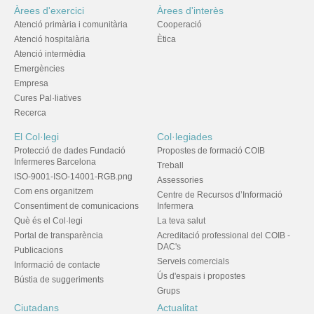
Àrees d'exercici
Àrees d'interès
Atenció primària i comunitària
Cooperació
Atenció hospitalària
Ètica
Atenció intermèdia
Emergències
Empresa
Cures Pal·liatives
Recerca
El Col·legi
Col·legiades
Protecció de dades Fundació
Propostes de formació COIB
Infermeres Barcelona
Treball
ISO-9001-ISO-14001-RGB.png
Assessories
Com ens organitzem
Centre de Recursos d’Informació
Consentiment de comunicacions
Infermera
Què és el Col·legi
La teva salut
Portal de transparència
Acreditació professional del COIB -
DAC's
Publicacions
Serveis comercials
Informació de contacte
Ús d'espais i propostes
Bústia de suggeriments
Grups
Ciutadans
Actualitat