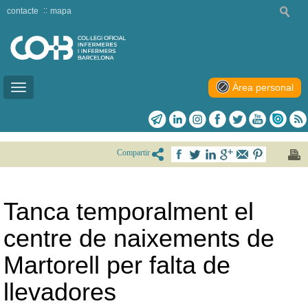
contacte
mapa
Àrea personal
Toggle
navigation
Compartir
Tanca temporalment el
centre de naixements de
Martorell per falta de
llevadores