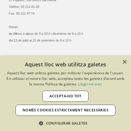
C/ Pujades, 350 08019 Barcelona
Telèfon: 93 212 81 08
Fax: 93 212 47 74
Horari:
de dilluns a dijous de 9 a 20 h i divendres de 9 a 15 h
del 13 de juliol al 15 de setembre de 8 a 15 h
×
Aquest lloc web utilitza galetes
© Col·legi Oficial Infermeres i Infermers de Barcelona
Aquest lloc web utilitza galetes per millorar l'experiència de l'usuari.
Criteris de privacitat
Política de cookies
Avís legal
En utilitzar el nostre lloc web, accepteu totes les galetes d’acord amb
Política de protecció de dades
Política de qualitat
la nostra Política de galetes.
Llegir-ne més
Canal de denúncies
Desenvolupat amb Softeng Portal Builder
ACCEPTA-HO TOT
NOMÉS COOKIES ESTRICTAMENT NECESSÀRIES
CONFIGURAR GALETES