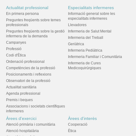
Actualitat professional
Especialitats infermeres
En primera persona
Informació general sobre les
especialitats infermeres
Preguntes freqüents sobre temes
professionals
Llevadores
Preguntes freqüents sobre la gestió
Infermeria de Salut Mental
infermera de la demanda
Infermeria del Treball
Campanyes
Geriàtrica
Professió
Infermeria Pediàtrica
Codi d'Ètica
Infermeria Familiar i Comunitària
Ordenació professional
Infermeria de Cures
Competències de la professió
Medicoquirúrgiques
Posicionaments i reflexions
Observatori de la professió
Actualitat sanitària
Agenda professional
Premis i beques
Associacions i societats científiques
infermeres
Àrees d'exercici
Àrees d'interès
Atenció primària i comunitària
Cooperació
Atenció hospitalària
Ètica