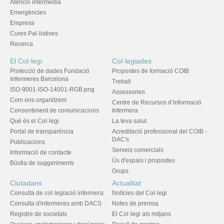
Atenció intermèdia
Emergències
Empresa
Cures Pal·liatives
Recerca
El Col·legi
Col·legiades
Protecció de dades Fundació
Propostes de formació COIB
Infermeres Barcelona
Treball
ISO-9001-ISO-14001-RGB.png
Assessories
Com ens organitzem
Centre de Recursos d’Informació
Consentiment de comunicacions
Infermera
Què és el Col·legi
La teva salut
Portal de transparència
Acreditació professional del COIB -
DAC's
Publicacions
Serveis comercials
Informació de contacte
Ús d'espais i propostes
Bústia de suggeriments
Grups
Ciutadans
Actualitat
Consulta de col·legiació infermera
Notícies del Col·legi
Consulta d'infermeres amb DACS
Notes de premsa
Registre de societats
El Col·legi als mitjans