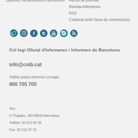
Queixes, reclamacions i denúncies
Recull de premsa
Revista Infermeres
RSS
Contacta amb l'àrea de comunicació
Col·legi Oficial d'Infermeres i Infermers de Barcelona
info@coib.cat
Telèfon gratuït d'atenció col·legial:
900 705 705
Seu:
C/ Pujades, 350 08019 Barcelona
Telèfon: 93 212 81 08
Fax: 93 212 47 74