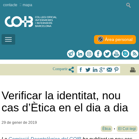
contacte
mapa
Àrea personal
Toggle
navigation
Compartir
Verificar la identitat, nou
cas d’Ètica en el dia a dia
29 de gener de
2019
Ètica
El Col·legi