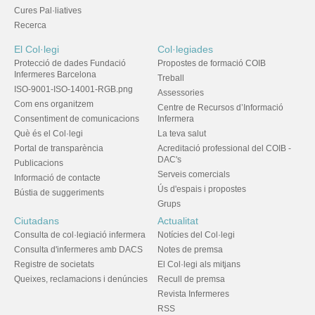
Cures Pal·liatives
Recerca
El Col·legi
Col·legiades
Protecció de dades Fundació
Propostes de formació COIB
Infermeres Barcelona
Treball
ISO-9001-ISO-14001-RGB.png
Assessories
Com ens organitzem
Centre de Recursos d’Informació
Consentiment de comunicacions
Infermera
Què és el Col·legi
La teva salut
Portal de transparència
Acreditació professional del COIB -
DAC's
Publicacions
Serveis comercials
Informació de contacte
Ús d'espais i propostes
Bústia de suggeriments
Grups
Ciutadans
Actualitat
Consulta de col·legiació infermera
Notícies del Col·legi
Consulta d'infermeres amb DACS
Notes de premsa
Registre de societats
El Col·legi als mitjans
Queixes, reclamacions i denúncies
Recull de premsa
Revista Infermeres
RSS