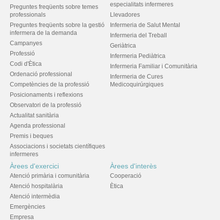
especialitats infermeres
Preguntes freqüents sobre temes
professionals
Llevadores
Preguntes freqüents sobre la gestió
Infermeria de Salut Mental
infermera de la demanda
Infermeria del Treball
Campanyes
Geriàtrica
Professió
Infermeria Pediàtrica
Codi d'Ètica
Infermeria Familiar i Comunitària
Ordenació professional
Infermeria de Cures
Competències de la professió
Medicoquirúrgiques
Posicionaments i reflexions
Observatori de la professió
Actualitat sanitària
Agenda professional
Premis i beques
Associacions i societats científiques
infermeres
Àrees d'exercici
Àrees d'interès
Atenció primària i comunitària
Cooperació
Atenció hospitalària
Ètica
Atenció intermèdia
Emergències
Empresa