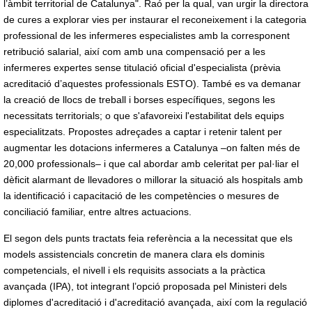
l’àmbit territorial de Catalunya". Raó per la qual, van urgir la directora
de cures a explorar vies per instaurar el reconeixement i la categoria
professional de les infermeres especialistes amb la corresponent
retribució salarial, així com amb una compensació per a les
infermeres expertes sense titulació oficial d'especialista (prèvia
acreditació d’aquestes professionals ESTO). També es va demanar
la creació de llocs de treball i borses específiques, segons les
necessitats territorials; o que s'afavoreixi l'estabilitat dels equips
especialitzats. Propostes adreçades a captar i retenir talent per
augmentar les dotacions infermeres a Catalunya –on falten més de
20,000 professionals– i que cal abordar amb celeritat per pal·liar el
dèficit alarmant de llevadores o millorar la situació als hospitals amb
la identificació i capacitació de les competències o mesures de
conciliació familiar, entre altres actuacions.
El segon dels punts tractats feia referència a la necessitat que els
models assistencials concretin de manera clara els dominis
competencials, el nivell i els requisits associats a la pràctica
avançada (IPA), tot integrant l’opció proposada pel Ministeri dels
diplomes d'acreditació i d'acreditació avançada, així com la regulació