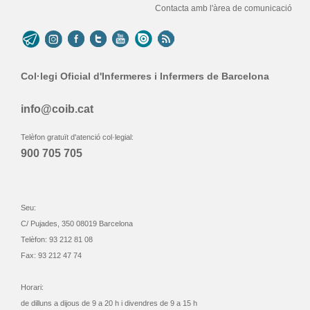
Contacta amb l'àrea de comunicació
Col·legi Oficial d'Infermeres i Infermers de Barcelona
info@coib.cat
Telèfon gratuït d'atenció col·legial:
900 705 705
Seu:
C/ Pujades, 350 08019 Barcelona
Telèfon: 93 212 81 08
Fax: 93 212 47 74
Horari:
de dilluns a dijous de 9 a 20 h i divendres de 9 a 15 h