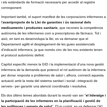
i els estàndards de formació necessaris per accedir al registre
corresponent.
Important també, el suport manifest de les corporacions infermeres a
l'
avantprojecte de la Llei de garanties i ús racional dels
medicaments i productes sanitaris
, que reconeix la competència
autònoma de les infermeres com a prescriptores de fàrmacs. Tot i
això, en tant es desenvolupa la llei, es va demanar que el
Departament agiliti el desplegament de les guies assistencials
d'indicació infermera, ja que només cinc de les nou existents tenen
el protocol autonòmic definit.
Capítol específic mereix la GID i la implementació d'una nova gestió
infermera de la demanda que potenciï el rol autònom de la infermera
per donar resposta a problemes de salut i, alhora, connecti aquesta
actuació amb la resta del sistema sanitari i social –integració de
serveis– per garantir una atenció coordinada i resolutiva.
Els dos últims temes abordats durant la reunió van ser "
el lideratge i
la participació de les infermeres en la planificació i gestió de
les polítiques i serveis de salut
". D'un costat, es va defensar l'A1,