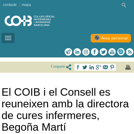
contacte
mapa
Àrea personal
Toggle
navigation
Compartir
El COIB i el Consell es
reuneixen amb la directora
de cures infermeres,
Begoña Martí