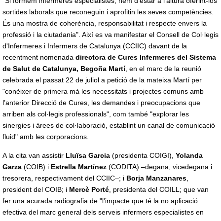
"Si formem infermeres especialistes, hem d’estar a l’altura oferint-los
sortides laborals que reconeguin i aprofitin les seves competències.
És una mostra de coherència, responsabilitat i respecte envers la
professió i la ciutadania". Així es va manifestar el Consell de Col·legis
d'Infermeres i Infermers de Catalunya (CCIIC) davant de la
recentment nomenada
directora de Cures Infermeres del Sistema
de Salut de Catalunya, Begoña Martí
, en el marc de la reunió
celebrada el passat 22 de juliol a petició de la mateixa Martí per
"conèixer de primera mà les necessitats i projectes comuns amb
l’anterior Direcció de Cures, les demandes i preocupacions que
arriben als col·legis professionals", com també "explorar les
sinergies i àrees de col·laboració, establint un canal de comunicació
fluid" amb les corporacions.
A la cita van assistir
Lluïsa Garcia
(presidenta COIGI),
Yolanda
Garza
(COIB) i
Estrella Martínez
(CODITA) –degana, vicedegana i
tresorera, respectivament del CCIIC–; i
Borja Manzanares
,
president del COIB; i
Mercè Porté
, presidenta del COILL; que van
fer una acurada radiografia de "l'impacte que té la no aplicació
efectiva del marc general dels serveis infermers especialistes en