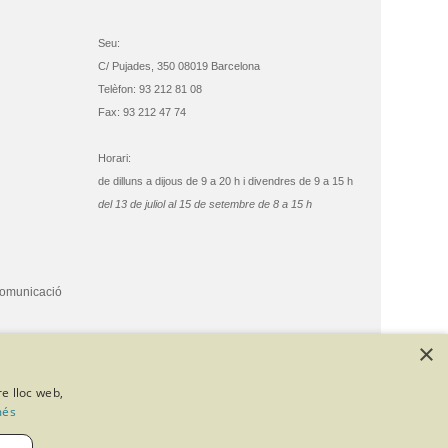
Seu:
C/ Pujades, 350 08019 Barcelona
Telèfon: 93 212 81 08
Fax: 93 212 47 74
Horari:
de dilluns a dijous de 9 a 20 h i divendres de 9 a 15 h
del 13 de juliol al 15 de setembre de 8 a 15 h
comunicació
×
re lloc web,
més