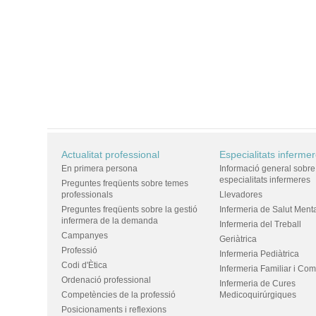
Actualitat professional
Especialitats inferme
En primera persona
Informació general sobre
especialitats infermeres
Preguntes freqüents sobre temes
professionals
Llevadores
Preguntes freqüents sobre la gestió
Infermeria de Salut Ment
infermera de la demanda
Infermeria del Treball
Campanyes
Geriàtrica
Professió
Infermeria Pediàtrica
Codi d'Ètica
Infermeria Familiar i Com
Ordenació professional
Infermeria de Cures
Competències de la professió
Medicoquirúrgiques
Posicionaments i reflexions