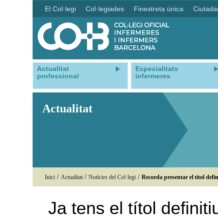
El Col·legi
Col·legiades
Finestreta única
Ciutada
Actualitat
Especialitats
professional
infermeres
Actualitat
/
/
/
Inici
Actualitat
Notícies del Col·legi
Recorda presentar el títol defi
Ja tens el títol defini