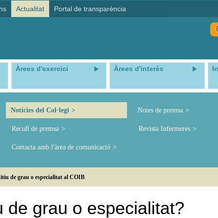
ns
Actualitat
Portal de transparència
Àrees d'exercici
Àrees d'interès
I
Notícies del Col·legi
Notes de premsa
Recull de premsa
Revista Infermeres
Contacta amb l'àrea de comunicació
nitiu de grau o especialitat al COIB
tiu de grau o especialitat?