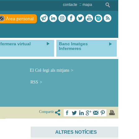
contacte
mapa
Àrea personal
nfermera virtual
Banc Imatges
Infermeres
El Col·legi als mitjans
RSS
Compartir
ALTRES NOTÍCIES