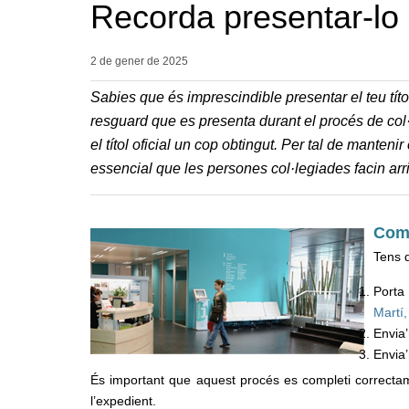
Recorda presentar-lo
2 de gener de
2025
Sabies que és imprescindible presentar el teu títol
resguard que es presenta durant el procés de col·le
el títol oficial un cop obtingut. Per tal de manteni
essencial que les persones col·legiades facin arri
Com 
Tens d
Porta 
Martí
Envia’
Envia
És important que aquest procés es completi correctame
l’expedient.