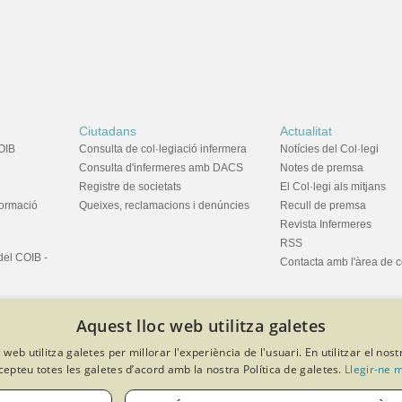
Ciutadans
Actualitat
OIB
Consulta de col·legiació infermera
Notícies del Col·legi
Consulta d'infermeres amb DACS
Notes de premsa
Registre de societats
El Col·legi als mitjans
formació
Queixes, reclamacions i denúncies
Recull de premsa
Revista Infermeres
RSS
del COIB -
Contacta amb l'àrea de 
Aquest lloc web utilitza galetes
 web utilitza galetes per millorar l'experiència de l'usuari. En utilitzar el nost
cepteu totes les galetes d’acord amb la nostra Política de galetes.
Llegir-ne 
privacitat
Política de cookies
Avís legal
Política de protecció de dades
Softeng Portal Builder