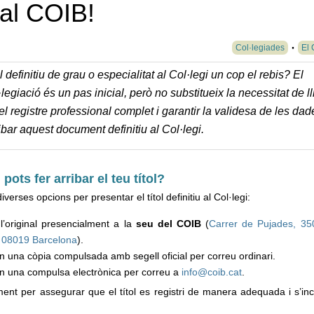
 al COIB!
Col·legiades
El 
 definitiu de grau o especialitat al Col·legi un cop el rebis? El
giació és un pas inicial, però no substitueix la necessitat de ll
r el registre professional complet i garantir la validesa de les dad
bar aquest document definitiu al Col·legi.
pots fer arribar el teu títol?
iverses opcions per presentar el títol definitiu al Col·legi:
l’original presencialment a la
seu del COIB
(
Carrer de Pujades, 35
, 08019 Barcelona
).
n una còpia compulsada amb segell oficial per correu ordinari.
’n una compulsa electrònica per correu a
info@coib.cat
.
nt per assegurar que el títol es registri de manera adequada i s’inc