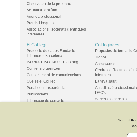
Observatori de la professió
Actualitat sanitària
Agenda professional
Premis i beques
Associacions i societats científiques
infermeres
El Col·legi
Col·legiades
Protecció de dades Fundació
Propostes de formació C
Infermeres Barcelona
Treball
ISO-9001-ISO-14001-RGB.png
Assessories
Com ens organitzem
Centre de Recursos d’In
Consentiment de comunicacions
Infermera
Què és el Col·legi
La teva salut
Portal de transparència
Acreditació professional 
DAC's
Publicacions
Serveis comercials
Informació de contacte
Ús d'espais i propostes
Bústia de suggeriments
Grups
Aquest lloc
ac
© Col·legi Oficial Infermeres i Infermers de Barcelona
Criteris de 
Política de qualitat
Canal de denúncies
Desenvolupat amb 