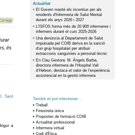
Actualitat
El Govern manté els incentius per als
residents d'Infermeria de Salut Mental
durant els anys 2026 i 2027
Col·legi
L'ISFOS forma més de 20.900 infermeres i
infermers durant el curs 2025-2026
Una denúncia al Departament de Salut
iurar
impulsada pel COIB deriva en la sanció
es, és
d'un grup hospitalari per atribuir
extraccions sanguínies a personal tècnic
En Clau Gestora: M. Àngels Barba,
directora infermera de l’Hospital Vall
d’Hebron, destaca el valor de l’experiència
assistencial en la gestió infermera
0, Sant
També et pot interessar ...
Treball
Finestreta única
Propostes de formació COIB
Actualitat professional
logui a
Infermera virtual
Codi d'Ètica