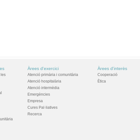
res
Àrees d'exercici
Àrees d'interès
 les
Atenció primària i comunitària
Cooperació
Atenció hospitalària
Ètica
Atenció intermèdia
al
Emergències
Empresa
Cures Pal·liatives
Recerca
unitària