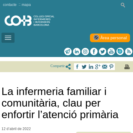
contacte
mapa
Àrea personal
Toggle
navigation
Compartir
La infermeria familiar i
comunitària, clau per
enfortir l’atenció primària
12 d’abril de
2022