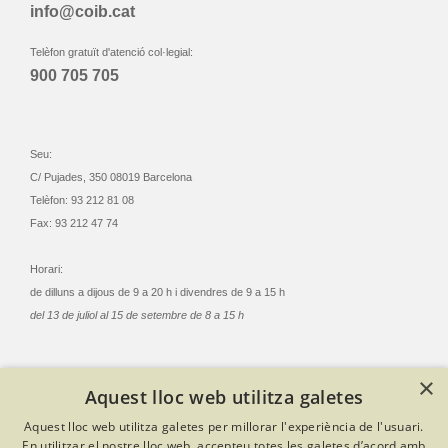
info@coib.cat
Telèfon gratuït d'atenció col·legial:
900 705 705
Seu:
C/ Pujades, 350 08019 Barcelona
Telèfon: 93 212 81 08
Fax: 93 212 47 74
Horari:
de dilluns a dijous de 9 a 20 h i divendres de 9 a 15 h
del 13 de juliol al 15 de setembre de 8 a 15 h
×
Aquest lloc web utilitza galetes
© Col·legi Oficial Infermeres i Infermers de Barcelona
Aquest lloc web utilitza galetes per millorar l'experiència de l'usuari.
Criteris de privacitat
Política de cookies
Avís legal
En utilitzar el nostre lloc web, accepteu totes les galetes d’acord amb