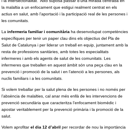
i la intersectorialitat. Això suposa passar d’una mirada centrada en
la malaltia a un enfocament que estigui realment centrat en els
actius en salut, amb l’aportació i la participació real de les persones i
les comunitats.
La
infermeria familiar i comunitària
ha desenvolupat competències
específiques per tenir un paper clau dins els objectius del Pla de
Salut de Catalunya i per liderar un treball en equip, juntament amb la
resta de professions sanitàries, amb totes les especialitats
infermeres i amb els agents de salut de les comunitats. Les
infermeres que treballen en aquest àmbit són una peça clau en la
prevenció i promoció de la salut i en l’atenció a les persones, als
nuclis familiars i a les comunitats.
Si volem treballar per la salut plena de les persones i no només per
l’absència de malalties, cal anar més enllà de les intervencions de
prevenció secundària que caracteritza l’enfocament biomèdic i
apostar veritablement per la prevenció primària i la promoció de la
salut.
Volem aprofitar
el dia 12 d’abril
per recordar de nou la importància