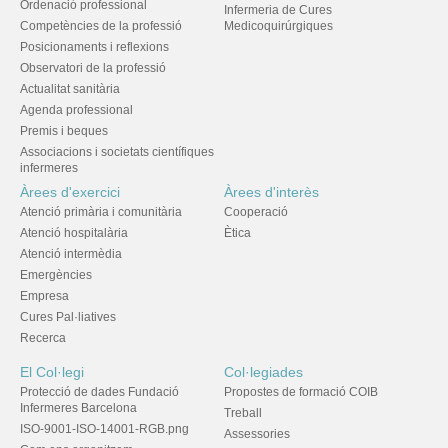
Ordenació professional
Infermeria de Cures
Competències de la professió
Medicoquirúrgiques
Posicionaments i reflexions
Observatori de la professió
Actualitat sanitària
Agenda professional
Premis i beques
Associacions i societats científiques
infermeres
Àrees d'exercici
Àrees d'interès
Atenció primària i comunitària
Cooperació
Atenció hospitalària
Ètica
Atenció intermèdia
Emergències
Empresa
Cures Pal·liatives
Recerca
El Col·legi
Col·legiades
Protecció de dades Fundació
Propostes de formació COIB
Infermeres Barcelona
Treball
ISO-9001-ISO-14001-RGB.png
Assessories