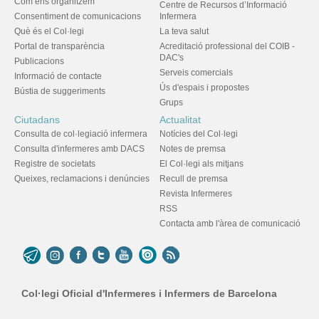
Com ens organitzem
Centre de Recursos d’Informació
Consentiment de comunicacions
Infermera
Què és el Col·legi
La teva salut
Portal de transparència
Acreditació professional del COIB -
DAC's
Publicacions
Serveis comercials
Informació de contacte
Ús d'espais i propostes
Bústia de suggeriments
Grups
Ciutadans
Actualitat
Consulta de col·legiació infermera
Notícies del Col·legi
Consulta d'infermeres amb DACS
Notes de premsa
Registre de societats
El Col·legi als mitjans
Queixes, reclamacions i denúncies
Recull de premsa
Revista Infermeres
RSS
Contacta amb l'àrea de comunicació
Col·legi Oficial d'Infermeres i Infermers de Barcelona