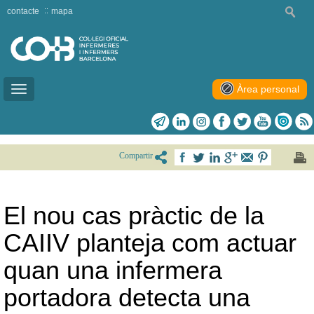
contacte
mapa
Àrea personal
Toggle
navigation
Compartir
El nou cas pràctic de la
CAIIV planteja com actuar
quan una infermera
portadora detecta una