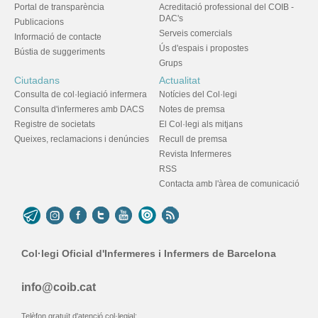
Portal de transparència
Acreditació professional del COIB -
DAC's
Publicacions
Serveis comercials
Informació de contacte
Ús d'espais i propostes
Bústia de suggeriments
Grups
Ciutadans
Actualitat
Consulta de col·legiació infermera
Notícies del Col·legi
Consulta d'infermeres amb DACS
Notes de premsa
Registre de societats
El Col·legi als mitjans
Queixes, reclamacions i denúncies
Recull de premsa
Revista Infermeres
RSS
Contacta amb l'àrea de comunicació
Col·legi Oficial d'Infermeres i Infermers de Barcelona
info@coib.cat
Telèfon gratuït d'atenció col·legial: