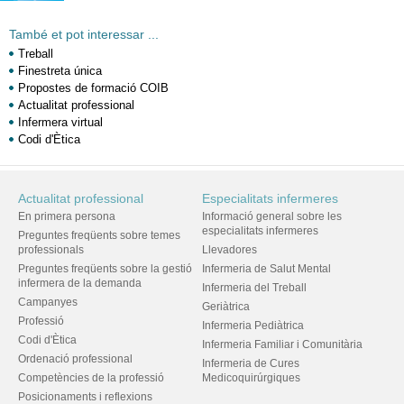
També et pot interessar ...
Treball
Finestreta única
Propostes de formació COIB
Actualitat professional
Infermera virtual
Codi d'Ètica
Actualitat professional
Especialitats infermeres
En primera persona
Informació general sobre les
especialitats infermeres
Preguntes freqüents sobre temes
professionals
Llevadores
Preguntes freqüents sobre la gestió
Infermeria de Salut Mental
infermera de la demanda
Infermeria del Treball
Campanyes
Geriàtrica
Professió
Infermeria Pediàtrica
Codi d'Ètica
Infermeria Familiar i Comunitària
Ordenació professional
Infermeria de Cures
Competències de la professió
Medicoquirúrgiques
Posicionaments i reflexions