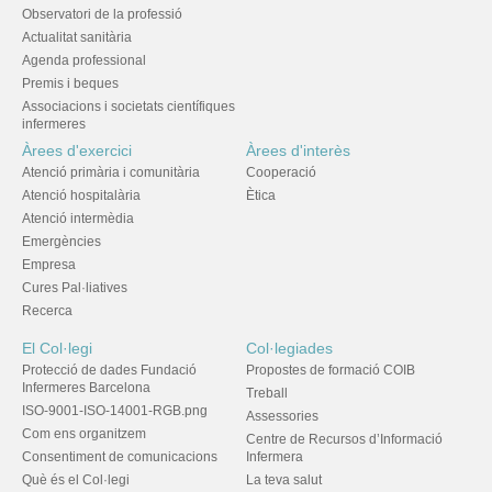
Observatori de la professió
Actualitat sanitària
Agenda professional
Premis i beques
Associacions i societats científiques
infermeres
Àrees d'exercici
Àrees d'interès
Atenció primària i comunitària
Cooperació
Atenció hospitalària
Ètica
Atenció intermèdia
Emergències
Empresa
Cures Pal·liatives
Recerca
El Col·legi
Col·legiades
Protecció de dades Fundació
Propostes de formació COIB
Infermeres Barcelona
Treball
ISO-9001-ISO-14001-RGB.png
Assessories
Com ens organitzem
Centre de Recursos d’Informació
Consentiment de comunicacions
Infermera
Què és el Col·legi
La teva salut