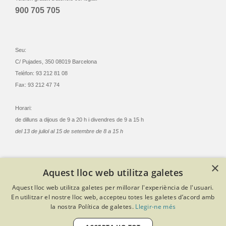
900 705 705
Seu:
C/ Pujades, 350 08019 Barcelona
Telèfon: 93 212 81 08
Fax: 93 212 47 74
Horari:
de dilluns a dijous de 9 a 20 h i divendres de 9 a 15 h
del 13 de juliol al 15 de setembre de 8 a 15 h
×
Aquest lloc web utilitza galetes
© Col·legi Oficial Infermeres i Infermers de Barcelona
Aquest lloc web utilitza galetes per millorar l'experiència de l'usuari.
Criteris de privacitat
Política de cookies
Avís legal
En utilitzar el nostre lloc web, accepteu totes les galetes d’acord amb
Política de protecció de dades
Política de qualitat
la nostra Política de galetes.
Llegir-ne més
Canal de denúncies
Desenvolupat amb Softeng Portal Builder