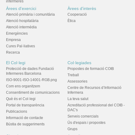
infermeres
Àrees d'exercici
Àrees d'interès
Atenció primària i comunitària
Cooperació
Atenció hospitalària
Ètica
Atenció intermèdia
Emergències
Empresa
Cures Pal·liatives
Recerca
El Col·legi
Col·legiades
Protecció de dades Fundació
Propostes de formació COIB
Infermeres Barcelona
Treball
ISO-9001-ISO-14001-RGB.png
Assessories
Com ens organitzem
Centre de Recursos d’Informació
Consentiment de comunicacions
Infermera
Què és el Col·legi
La teva salut
Portal de transparència
Acreditació professional del COIB -
DAC's
Publicacions
Serveis comercials
Informació de contacte
Ús d'espais i propostes
Bústia de suggeriments
Grups