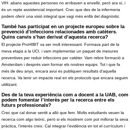
VIH: abans aquestes persones no arribaven a envellir, però ara sí, i
és un repte assistencial important. Crec que des de la infermeria
podem oferir una visió integral que vagi més enllà del diagnòstic.
També has participat en un projecte europeu sobre la
prevenció d’infeccions relacionades amb catèters.
Quins canvis s’han derivat d’aquesta recerca?
El projecte ProHIBIT va ser molt interessant. Formava part de la
meva etapa a la UCI, i vam implementar un paquet de mesures
preventives per reduir infeccions per catèter. Vam rebre formació a
Amsterdam i després vam formar els nostres equips. Tot i que fa
més de deu anys, encara avui es publiquen resultats d’aquella
recerca. Va tenir un impacte real en els protocols que encara seguim
utilitzant.
Des de la teva experiència com a docent a la UAB, com
podem fomentar l’interès per la recerca entre els
futurs professionals?
Crec que cal donar sentit a allò que fem. Molts estudiants veuen la
recerca com algo teòric, però si els mostrem com pot millorar la seva
pràctica, l’interès creix. Cal integrar l’evidència en tot el currículum i