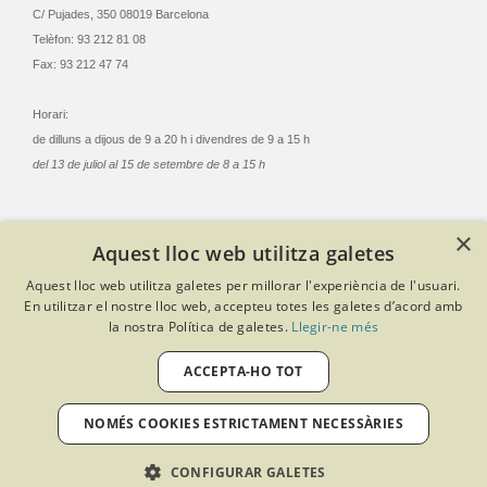
C/ Pujades, 350 08019 Barcelona
Telèfon: 93 212 81 08
Fax: 93 212 47 74
Horari:
de dilluns a dijous de 9 a 20 h i divendres de 9 a 15 h
del 13 de juliol al 15 de setembre de 8 a 15 h
×
Aquest lloc web utilitza galetes
© Col·legi Oficial Infermeres i Infermers de Barcelona
Aquest lloc web utilitza galetes per millorar l'experiència de l'usuari.
Criteris de privacitat
Política de cookies
Avís legal
En utilitzar el nostre lloc web, accepteu totes les galetes d’acord amb
Política de protecció de dades
Política de qualitat
la nostra Política de galetes.
Llegir-ne més
Canal de denúncies
Desenvolupat amb Softeng Portal Builder
ACCEPTA-HO TOT
NOMÉS COOKIES ESTRICTAMENT NECESSÀRIES
CONFIGURAR GALETES