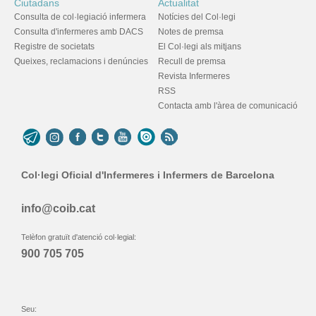
Ciutadans
Actualitat
Consulta de col·legiació infermera
Notícies del Col·legi
Consulta d'infermeres amb DACS
Notes de premsa
Registre de societats
El Col·legi als mitjans
Queixes, reclamacions i denúncies
Recull de premsa
Revista Infermeres
RSS
Contacta amb l'àrea de comunicació
Col·legi Oficial d'Infermeres i Infermers de Barcelona
info@coib.cat
Telèfon gratuït d'atenció col·legial:
900 705 705
Seu: