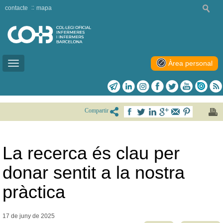
contacte
mapa
Àrea personal
Toggle
navigation
Compartir
La recerca és clau per
donar sentit a la nostra
pràctica
17 de juny de
2025