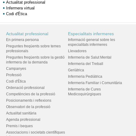
Actualitat professional
Infermera virtual
Codi d'Ètica
Actualitat professional
Especialitats infermeres
En primera persona
Informació general sobre les
especialitats infermeres
Preguntes freqüents sobre temes
professionals
Llevadores
Preguntes freqüents sobre la gestió
Infermeria de Salut Mental
infermera de la demanda
Infermeria del Treball
Campanyes
Geriàtrica
Professió
Infermeria Pediàtrica
Codi d'Ètica
Infermeria Familiar i Comunitària
Ordenació professional
Infermeria de Cures
Competències de la professió
Medicoquirúrgiques
Posicionaments i reflexions
Observatori de la professió
Actualitat sanitària
Agenda professional
Premis i beques
Associacions i societats científiques