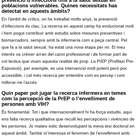
prevenció d’infeccions fins a la salut sexual en
poblacions vulnerables. Quines necessitats has
detectat en aquests àmbits?
En l’àmbit de crítics, on he treballat molts anys, la prevenció
d’infeccions és clau. La recerca en aquest camp ha evolucionat molt
i hem pogut contribuir amb estudis sobre mesures preventives i
biomarcadors, sempre amb la infermeria com a peça central. Pel
que fa a la salut sexual, ha estat una nova etapa per mi. El meu
interès va créixer arran del canvi professional i de formar part de
col·lectius que viuen aquesta realitat de prop. La PrEP (Profilaxi Pre-
Exposició), per exemple, és una intervenció molt potent però poc
accessible, i cal més recerca per entendre com es percep i com
millorar-ne l’accés.
Quin paper pot jugar la recerca infermera en temes
com la percepció de la PrEP o l’envelliment de
persones amb VIH?
És fonamental. Tot i que internacionalment hi ha força estudis, aquí
ens falta recerca qualitativa que reculli les percepcions i vivències de
les persones. Jo mateix estic desenvolupant la meva tesi doctoral en
aquest àmbit. També m’interessa el fenomen de l’envelliment amb