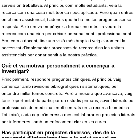
serveis on treballava. Al principi, com molts estudiants, veia la
recerca com una cosa molt teòrica i poc aplicada. Però quan entres
en el món assistencial, t’adones que hi ha moltes preguntes sense
resposta. Això em va empènyer a formar-me més i a veure la
recerca com una eina per créixer personalment i professionalment.
Ara, com a docent, tinc una visió més àmplia i veig clarament la
necessitat d’implementar processos de recerca dins les unitats
assistencials per donar sentit a la nostra pràctica.
Què et va motivar personalment a començar a
investigar?
Principalment, respondre preguntes clíniques. Al principi, vaig
començar amb revisions bibliogràfiques i sistemàtiques, per
entendre millor temes concrets. Però a mesura que avançava, vaig
tenir l’oportunitat de participar en estudis primaris, sovint liderats per
professionals de medicina i molt centrats en la recerca biomèdica.
Tot i això, cada cop m’interessa més col·laborar en projectes liderats
per infermeres i amb un enfocament clar en les cures.
Has participat en projectes diversos, des de la