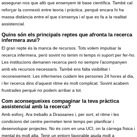
assegurar-nos que allò que ensenyem té base científica. També cal
reforçar la connexió entre teoria i pràctica, perquè encara hi ha
massa distància entre el que s’ensenya i el que es fa a la realitat
assistencial.
Quins són els principals reptes que afronta la recerca
infermera avui?
El gran repte és la manca de recursos. Tots volem impulsar la
recerca infermera, però sovint no tenim ni temps ni suport per fer-ho.
Les institucions demanen recerca però no sempre l’acompanyen
amb els recursos necessaris. També ens falta visibilitat i
reconeixement. Les infermeres cuidem les persones 24 hores al dia,
i fer recerca dins d’aquest ritme és molt complicat. Sovint acabem
frustrades perquè no podem arribar a tot.
Com aconsegueixes compaginar la teva pràctica
assistencial amb la recerca?
Amb esforç. Ara treballo a Drassanes i, per sort, el ritme i les
condicions del centre permeten tenir temps per planificar i
desenvolupar projectes. No és com en una UCI, on la càrrega física i
mental és molt alta. Tenir un entorn favorable ajuda molt a