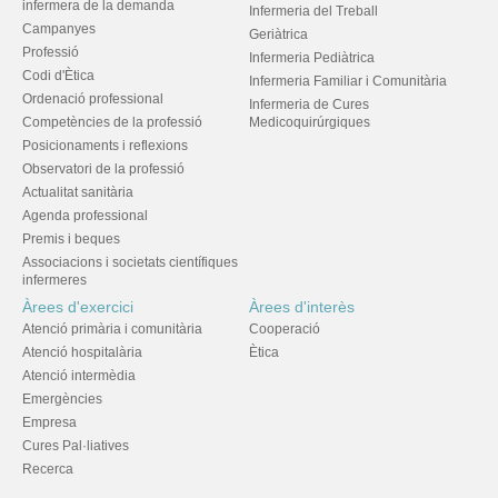
infermera de la demanda
Infermeria del Treball
Campanyes
Geriàtrica
Professió
Infermeria Pediàtrica
Codi d'Ètica
Infermeria Familiar i Comunitària
Ordenació professional
Infermeria de Cures
Competències de la professió
Medicoquirúrgiques
Posicionaments i reflexions
Observatori de la professió
Actualitat sanitària
Agenda professional
Premis i beques
Associacions i societats científiques
infermeres
Àrees d'exercici
Àrees d'interès
Atenció primària i comunitària
Cooperació
Atenció hospitalària
Ètica
Atenció intermèdia
Emergències
Empresa
Cures Pal·liatives
Recerca