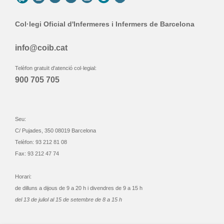
Col·legi Oficial d'Infermeres i Infermers de Barcelona
info@coib.cat
Telèfon gratuït d'atenció col·legial:
900 705 705
Seu:
C/ Pujades, 350 08019 Barcelona
Telèfon: 93 212 81 08
Fax: 93 212 47 74
Horari:
de dilluns a dijous de 9 a 20 h i divendres de 9 a 15 h
del 13 de juliol al 15 de setembre de 8 a 15 h