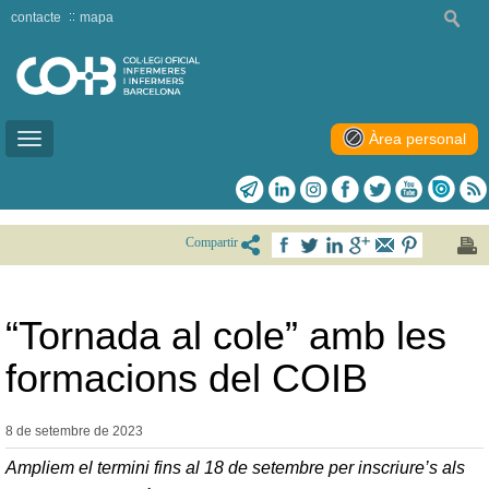
contacte
mapa
Àrea personal
Toggle
navigation
Compartir
“Tornada al cole” amb les
formacions del COIB
8 de setembre de
2023
Ampliem el termini fins al 18 de setembre per inscriure’s als