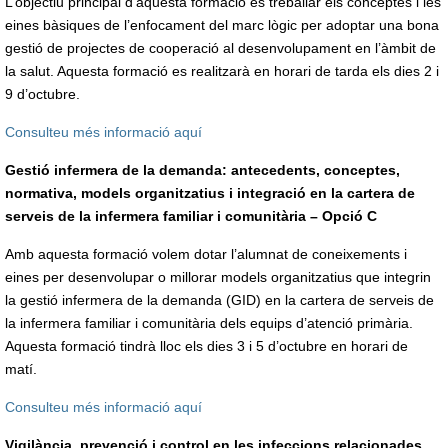
L’objectiu principal d’aquesta formació és treballar els conceptes i les
eines bàsiques de l’enfocament del marc lògic per adoptar una bona
gestió de projectes de cooperació al desenvolupament en l’àmbit de
la salut. Aquesta formació es realitzarà en horari de tarda els dies 2 i
9 d’octubre.
Consulteu més informació aquí
Gestió infermera de la demanda: antecedents, conceptes,
normativa, models organitzatius i integració en la cartera de
serveis de la infermera familiar i comunitària – Opció C
Amb aquesta formació volem dotar l’alumnat de coneixements i
eines per desenvolupar o millorar models organitzatius que integrin
la gestió infermera de la demanda (GID) en la cartera de serveis de
la infermera familiar i comunitària dels equips d’atenció primària.
Aquesta formació tindrà lloc els dies 3 i 5 d’octubre en horari de
matí.
Consulteu més informació aquí
Vigilància, prevenció i control en les infeccions relacionades