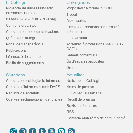
El Col·legi
Col·legiades
Protecció de dades Fundació
Propostes de formació COIB
Infermeres Barcelona
Treball
ISO-9001-ISO-14001-RGB.png
Assessories
Com ens organitzem
Centre de Recursos d’Informació
Consentiment de comunicacions
Infermera
Què és el Col·legi
La teva salut
Portal de transparència
Acreditació professional del COIB -
DAC's
Publicacions
Serveis comercials
Informació de contacte
Ús d'espais i propostes
Bústia de suggeriments
Grups
Ciutadans
Actualitat
Consulta de col·legiació infermera
Notícies del Col·legi
Consulta d'infermeres amb DACS
Notes de premsa
Registre de societats
El Col·legi als mitjans
Queixes, reclamacions i denúncies
Recull de premsa
Revista Infermeres
RSS
Contacta amb l'àrea de comunicació