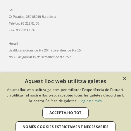
Seu:
C/ Pujades, 350 08019 Barcelona
Telèfon: 93 212 81 08
Fax: 93 212 47 74
Horari:
de dilluns a dijous de 9 a 20 h i divendres de 9 a 15 h
del 13 de juliol al 15 de setembre de 8 a 15 h
×
Aquest lloc web utilitza galetes
© Col·legi Oficial Infermeres i Infermers de Barcelona
Aquest lloc web utilitza galetes per millorar l'experiència de l'usuari.
Criteris de privacitat
Política de cookies
Avís legal
En utilitzar el nostre lloc web, accepteu totes les galetes d’acord amb
Política de protecció de dades
Política de qualitat
la nostra Política de galetes.
Llegir-ne més
Canal de denúncies
Desenvolupat amb Softeng Portal Builder
ACCEPTA-HO TOT
NOMÉS COOKIES ESTRICTAMENT NECESSÀRIES