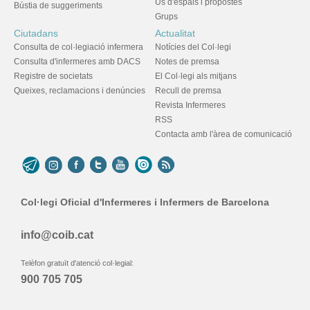
Ús d'espais i propostes
Bústia de suggeriments
Grups
Ciutadans
Actualitat
Consulta de col·legiació infermera
Notícies del Col·legi
Consulta d'infermeres amb DACS
Notes de premsa
Registre de societats
El Col·legi als mitjans
Queixes, reclamacions i denúncies
Recull de premsa
Revista Infermeres
RSS
Contacta amb l'àrea de comunicació
Col·legi Oficial d'Infermeres i Infermers de Barcelona
info@coib.cat
Telèfon gratuït d'atenció col·legial:
900 705 705