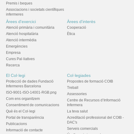
Premis i beques
Associacions i societats científiques
infermeres
Àrees d'exercici
Àrees d'interès
Atenció primària i comunitària
Cooperació
Atenció hospitalària
Ètica
Atenció intermèdia
Emergències
Empresa
Cures Pal·liatives
Recerca
El Col·legi
Col·legiades
Protecció de dades Fundació
Propostes de formació COIB
Infermeres Barcelona
Treball
ISO-9001-ISO-14001-RGB.png
Assessories
Com ens organitzem
Centre de Recursos d’Informació
Consentiment de comunicacions
Infermera
Què és el Col·legi
La teva salut
Portal de transparència
Acreditació professional del COIB -
DAC's
Publicacions
Serveis comercials
Informació de contacte