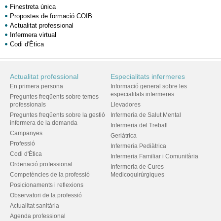
Finestreta única
Propostes de formació COIB
Actualitat professional
Infermera virtual
Codi d'Ètica
Actualitat professional
Especialitats infermeres
En primera persona
Informació general sobre les
especialitats infermeres
Preguntes freqüents sobre temes
professionals
Llevadores
Preguntes freqüents sobre la gestió
Infermeria de Salut Mental
infermera de la demanda
Infermeria del Treball
Campanyes
Geriàtrica
Professió
Infermeria Pediàtrica
Codi d'Ètica
Infermeria Familiar i Comunitària
Ordenació professional
Infermeria de Cures
Competències de la professió
Medicoquirúrgiques
Posicionaments i reflexions
Observatori de la professió
Actualitat sanitària
Agenda professional