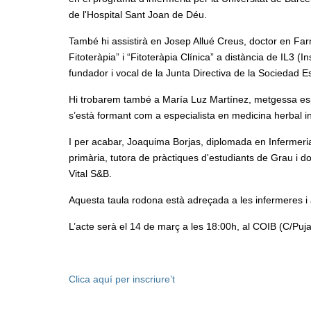
de l'Hospital Sant Joan de Déu.
També hi assistirà en Josep Allué Creus, doctor en Far
Fitoteràpia” i “Fitoteràpia Clínica” a distància de IL3 
fundador i vocal de la Junta Directiva de la Sociedad E
Hi trobarem també a María Luz Martínez, metgessa espe
s’està formant com a especialista en medicina herbal in
I per acabar, Joaquima Borjas, diplomada en Infermeria
primària, tutora de pràctiques d'estudiants de Grau i do
Vital S&B.
Aquesta taula rodona està adreçada a les infermeres i al
L’acte serà el 14 de març a les 18:00h, al COIB (C/Puj
Clica aquí per inscriure’t