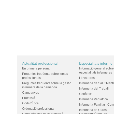
Actualitat professional
Especialitats inferme
En primera persona
Informació general sobre
especialitats infermeres
Preguntes freqüents sobre temes
professionals
Llevadores
Preguntes freqüents sobre la gestió
Infermeria de Salut Ment
infermera de la demanda
Infermeria del Treball
Campanyes
Geriàtrica
Professió
Infermeria Pediàtrica
Codi d'Ètica
Infermeria Familiar i Com
Ordenació professional
Infermeria de Cures