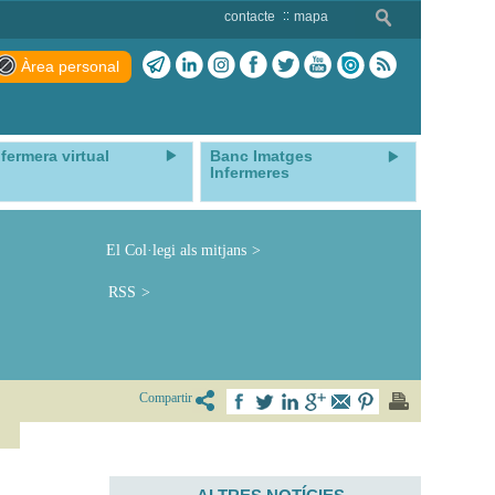
contacte
mapa
Àrea personal
nfermera virtual
Banc Imatges
Infermeres
El Col·legi als mitjans
RSS
Compartir