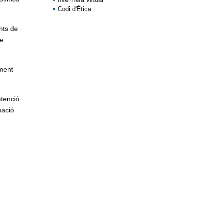
Codi d'Ètica
nts de
re
lment
atenció
mació