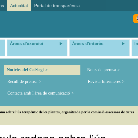
ns
Actualitat
Portal de transparència
Àrees d'exercici
Àrees d'interès
I
Notícies del Col·legi
Notes de premsa
Recull de premsa
Revista Infermeres
Contacta amb l'àrea de comunicació
a sobre l’ús terapèutic de les plantes, organitzada per la comissió assessora de cures