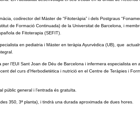
màcia, codirector del Màster de “Fitoteràpia” i dels Postgraus “Foname
(Institut de Formació Continuada) de la Universitat de Barcelona, i memb
spañola de Fitoterapia (SEFIT).
cialista en pediatria i Màster en teràpia Ayurvèdica (UB), que actua
tegral.
 per l'EUI Sant Joan de Déu de Barcelona i infermera especialista en 
cent del curs d'Herbodietètica i nutrició en el Centre de Teràpies i For
 públic general i l’entrada és gratuïta.
ades 350, 3ª planta), i tindrà una durada aproximada de dues hores.