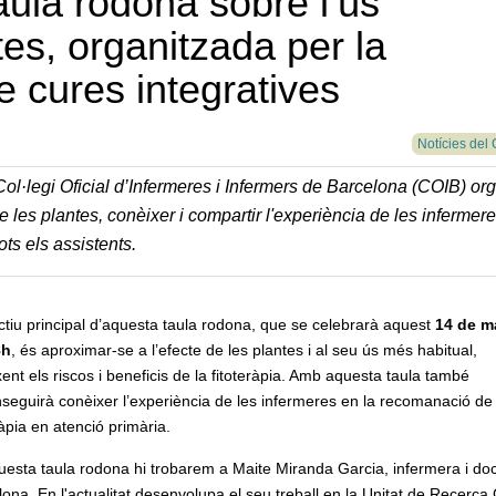
aula rodona sobre l’ús
tes, organitzada per la
 cures integratives
Notícies del 
ol·legi Oficial d’Infermeres i Infermers de Barcelona (COIB) or
e les plantes, conèixer i compartir l'experiència de les infermer
ots els assistents.
ctiu principal d’aquesta taula rodona, que se celebrarà aquest
14 de m
8h
, és aproximar-se a l’efecte de les plantes i al seu ús més habitual,
ent els riscos i beneficis de la fitoteràpia. Amb aquesta taula també
seguirà conèixer l’experiència de les infermeres en la recomanació de 
ràpia en atenció primària.
uesta taula rodona hi trobarem a Maite Miranda Garcia, infermera i do
ona. En l'actualitat desenvolupa el seu treball en la Unitat de Recerca 