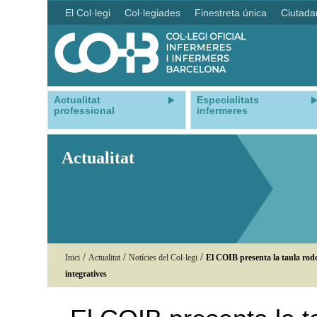
El Col·legi
Col·legiades
Finestreta única
Ciutada
Actualitat
Especialitats
professional
infermeres
Actualitat
/
/
/
Inici
Actualitat
Notícies del Col·legi
El COIB presenta la taula rodon
integratives