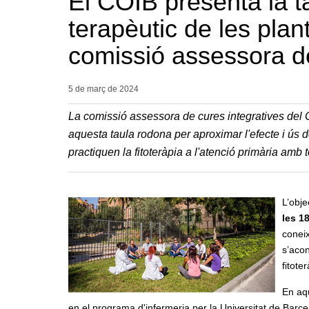
El COIB presenta la t
terapèutic de les plan
comissió assessora de
5 de març de
2024
La comissió assessora de cures integratives del C
aquesta taula rodona per aproximar l'efecte i ús d
practiquen la fitoteràpia a l'atenció primària amb t
L’obje
les 1
coneix
s’acon
fitote
En aq
en el programa d'infermeria per la Universitat de Barcel