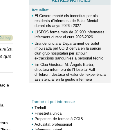
ALTRES NOTÍCIES
Actualitat
El Govern manté els incentius per als
residents d'Infermeria de Salut Mental
durant els anys 2026 i 2027
L'ISFOS forma més de 20.900 infermeres i
infermers durant el curs 2025-2026
Col·legi
Una denúncia al Departament de Salut
impulsada pel COIB deriva en la sanció
ganitza
d'un grup hospitalari per atribuir
es que
extraccions sanguínies a personal tècnic
En Clau Gestora: M. Àngels Barba,
directora infermera de l’Hospital Vall
d’Hebron, destaca el valor de l’experiència
assistencial en la gestió infermera
arç a
També et pot interessar ...
la
Treball
Finestreta única
Propostes de formació COIB
ctora
Actualitat professional
Clínica
Infermera virtual