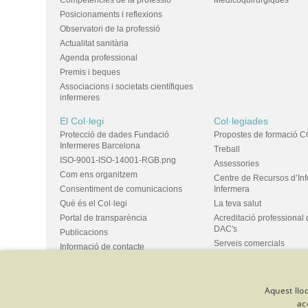
Competències de la professió
Medicoquirúrgiques
Posicionaments i reflexions
Observatori de la professió
Actualitat sanitària
Agenda professional
Premis i beques
Associacions i societats científiques
infermeres
El Col·legi
Col·legiades
Protecció de dades Fundació
Propostes de formació C
Infermeres Barcelona
Treball
ISO-9001-ISO-14001-RGB.png
Assessories
Com ens organitzem
Centre de Recursos d’In
Consentiment de comunicacions
Infermera
Què és el Col·legi
La teva salut
Portal de transparència
Acreditació professional 
DAC's
Publicacions
Serveis comercials
Informació de contacte
Ús d'espais i propostes
Bústia de suggeriments
Grups
Aquest lloc
ac
© Col·legi Oficial Infermeres i Infermers de Barcelona
Criteris de 