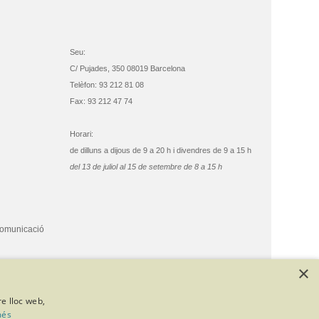
Seu:
C/ Pujades, 350 08019 Barcelona
Telèfon: 93 212 81 08
Fax: 93 212 47 74
Horari:
de dilluns a dijous de 9 a 20 h i divendres de 9 a 15 h
del 13 de juliol al 15 de setembre de 8 a 15 h
comunicació
×
re lloc web,
més