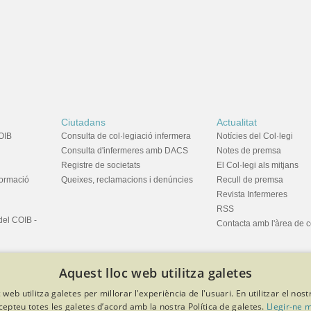
Ciutadans
Actualitat
OIB
Consulta de col·legiació infermera
Notícies del Col·legi
Consulta d'infermeres amb DACS
Notes de premsa
Registre de societats
El Col·legi als mitjans
formació
Queixes, reclamacions i denúncies
Recull de premsa
Revista Infermeres
RSS
del COIB -
Contacta amb l'àrea de 
Aquest lloc web utilitza galetes
 web utilitza galetes per millorar l'experiència de l'usuari. En utilitzar el nost
cepteu totes les galetes d’acord amb la nostra Política de galetes.
Llegir-ne 
privacitat
Política de cookies
Avís legal
Política de protecció de dades