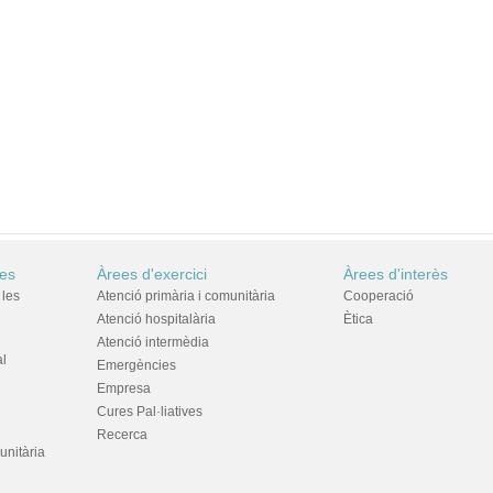
res
Àrees d'exercici
Àrees d'interès
 les
Atenció primària i comunitària
Cooperació
Atenció hospitalària
Ètica
Atenció intermèdia
al
Emergències
Empresa
Cures Pal·liatives
Recerca
unitària