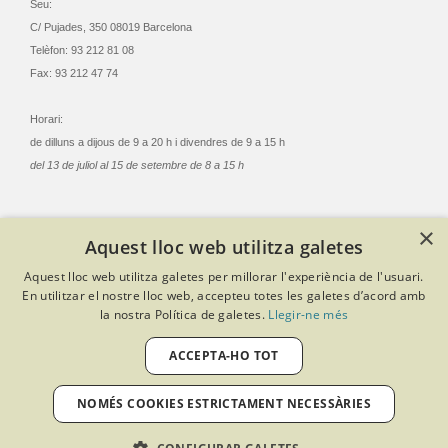
Seu:
C/ Pujades, 350 08019 Barcelona
Telèfon: 93 212 81 08
Fax: 93 212 47 74
Horari:
de dilluns a dijous de 9 a 20 h i divendres de 9 a 15 h
del 13 de juliol al 15 de setembre de 8 a 15 h
×
Aquest lloc web utilitza galetes
© Col·legi Oficial Infermeres i Infermers de Barcelona
Aquest lloc web utilitza galetes per millorar l'experiència de l'usuari.
Criteris de privacitat
Política de cookies
Avís legal
En utilitzar el nostre lloc web, accepteu totes les galetes d’acord amb
Política de protecció de dades
Política de qualitat
la nostra Política de galetes.
Llegir-ne més
Canal de denúncies
Desenvolupat amb Softeng Portal Builder
ACCEPTA-HO TOT
NOMÉS COOKIES ESTRICTAMENT NECESSÀRIES