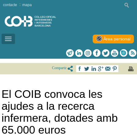
contacte
mapa
Àrea personal
Toggle
navigation
Compartir
El COIB convoca les
ajudes a la recerca
infermera, dotades amb
65.000 euros