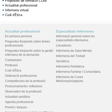
Propostes de formació COIB
Actualitat professional
Infermera virtual
Codi d'Ètica
Actualitat professional
Especialitats infermeres
En primera persona
Informació general sobre les
especialitats infermeres
Preguntes freqüents sobre temes
professionals
Llevadores
Preguntes freqüents sobre la gestió
Infermeria de Salut Mental
infermera de la demanda
Infermeria del Treball
Campanyes
Geriàtrica
Professió
Infermeria Pediàtrica
Codi d'Ètica
Infermeria Familiar i Comunitària
Ordenació professional
Infermeria de Cures
Competències de la professió
Medicoquirúrgiques
Posicionaments i reflexions
Observatori de la professió
Actualitat sanitària
Agenda professional
Premis i beques