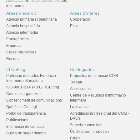
Associacions i societats científiques
infermeres
Àrees d'exercici
Àrees d'interès
Atenció primària i comunitària
Cooperació
Atenció hospitalària
Ètica
Atenció intermèdia
Emergències
Empresa
Cures Pal·liatives
Recerca
El Col·legi
Col·legiades
Protecció de dades Fundació
Propostes de formació COIB
Infermeres Barcelona
Treball
ISO-9001-ISO-14001-RGB.png
Assessories
Com ens organitzem
Centre de Recursos d’Informació
Consentiment de comunicacions
Infermera
Què és el Col·legi
La teva salut
Portal de transparència
Acreditació professional del COIB -
DAC's
Publicacions
Serveis comercials
Informació de contacte
Ús d'espais i propostes
Bústia de suggeriments
Grups