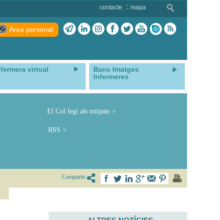
contacte
mapa
Àrea personal
nfermera virtual
Banc Imatges
Infermeres
El Col·legi als mitjans
RSS
Compartir