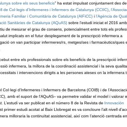
lunya sobre els seus beneficis
” ha estat impulsat conjuntament des de
l de Col·legis d’Infermeres i Infermers de Catalunya (CCIIC)
,
l’Associa
rmeria Familiar i Comunitària de Catalunya (AIFiCC)
i
l’Agència de Quali
ació Sanitàries de Catalunya (AQuAS)
sobre l’estudi iniciat el 2016 amb
ctiu de mesurar el grau de consens, potencialment entre tots els profes
salut implicats en el futur desplegament de la prescripció infermera a
tigació on van participar infermeres/rs, metges/ses i farmacèutics/ques
.
but entre els professionals sobre els beneficis de la prescripció infer
sió infermera, la millora de la coordinació assistencial i la seva qualitat
cessitats i intervencions dirigits a les persones ateses on la infermera 
l Col·legi d’Infermeres i Infermers de Barcelona (COIB) i de l’Associaci
CC), amb el suport de l'AQuAS– va permetre validar el model i valorar e
at. L’estudi va ser publicat en el número 8 de la Revista de
Innovación
st primer estudi acotat al Baix Llobregat es va concloure l’alt nivell d’a
ra milloraria la continuïtat assistencial, així com l’atenció centrada en