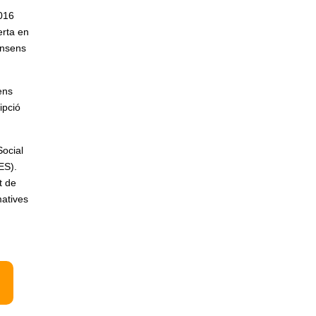
2016
erta en
onsens
ens
ipció
Social
ES).
t de
matives