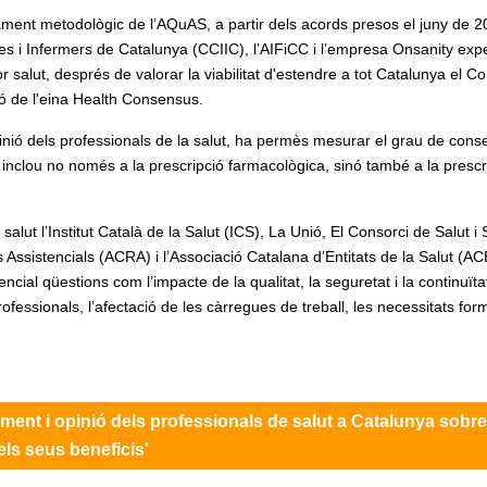
rament metodològic de l’AQuAS, a partir dels acords presos el juny de 
res i Infermers de Catalunya (CCIIC), l’AIFiCC i l’empresa Onsanity exp
r salut, després de valorar la viabilitat d'estendre a tot Catalunya el C
ió de l'eina Health Consensus.
opinió dels professionals de la salut, ha permès mesurar el grau de cons
 inclou no només a la prescripció farmacològica, sinó també a la prescr
alut l’Institut Català de la Salut (ICS), La Unió, El Consorci de Salut i 
Assistencials (ACRA) i l’Associació Catalana d’Entitats de la Salut (AC
ial qüestions com l’impacte de la qualitat, la seguretat i la continuïta
rofessionals, l’afectació de les càrregues de treball, les necessitats for
ment i opinió dels professionals de salut a Catalunya sobre
els seus beneficis'