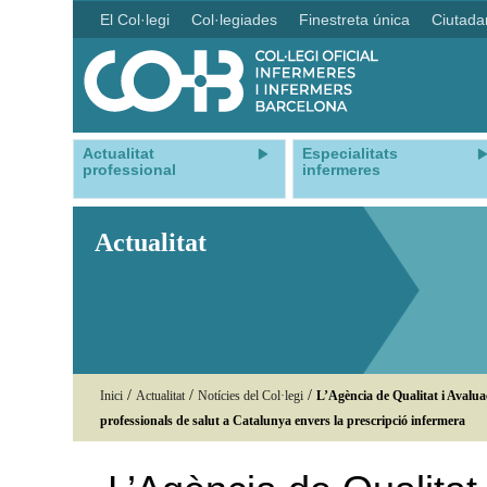
El Col·legi
Col·legiades
Finestreta única
Ciutada
Actualitat
Especialitats
professional
infermeres
Actualitat
/
/
/
Inici
Actualitat
Notícies del Col·legi
L’Agència de Qualitat i Avalu
professionals de salut a Catalunya envers la prescripció infermera