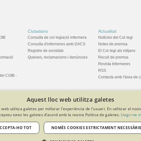
Ciutadans
Actualitat
OIB
Consulta de col·legiació infermera
Notícies del Col·legi
Consulta d'infermeres amb DACS
Notes de premsa
Registre de societats
El Col·legi als mitjans
formació
Queixes, reclamacions i denúncies
Recull de premsa
Revista Infermeres
RSS
del COIB -
Contacta amb l'àrea de 
Aquest lloc web utilitza galetes
 web utilitza galetes per millorar l'experiència de l'usuari. En utilitzar el nost
cepteu totes les galetes d’acord amb la nostra Política de galetes.
Llegir-ne 
privacitat
Política de cookies
Avís legal
Política de protecció de dades
Softeng Portal Builder
CCEPTA-HO TOT
NOMÉS COOKIES ESTRICTAMENT NECESSÀRI