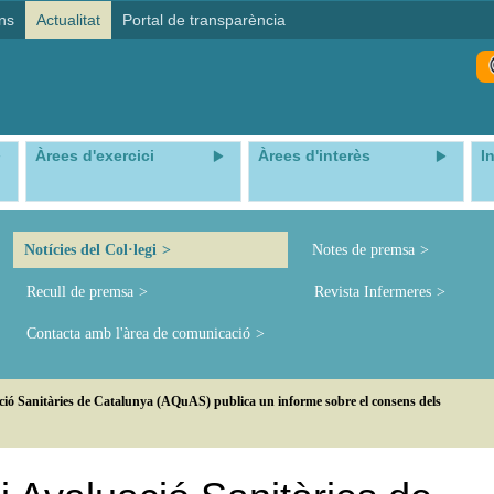
ns
Actualitat
Portal de transparència
Àrees d'exercici
Àrees d'interès
I
Notícies del Col·legi
Notes de premsa
Recull de premsa
Revista Infermeres
Contacta amb l'àrea de comunicació
ació Sanitàries de Catalunya (AQuAS) publica un informe sobre el consens dels