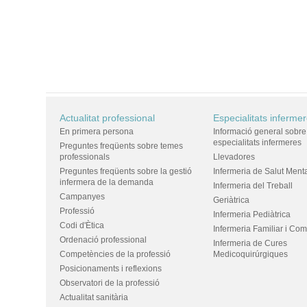
Actualitat professional
Especialitats inferme
En primera persona
Informació general sobre
especialitats infermeres
Preguntes freqüents sobre temes
professionals
Llevadores
Preguntes freqüents sobre la gestió
Infermeria de Salut Ment
infermera de la demanda
Infermeria del Treball
Campanyes
Geriàtrica
Professió
Infermeria Pediàtrica
Codi d'Ètica
Infermeria Familiar i Com
Ordenació professional
Infermeria de Cures
Competències de la professió
Medicoquirúrgiques
Posicionaments i reflexions
Observatori de la professió
Actualitat sanitària