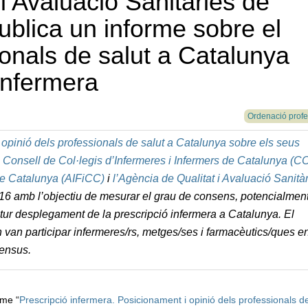
i Avaluació Sanitàries de
blica un informe sobre el
onals de salut a Catalunya
 infermera
Ordenació profe
 opinió dels professionals de salut a Catalunya sobre els seus
l
Consell de Col·legis d’Infermeres i Infermers de Catalunya (CC
 de Catalunya (AIFiCC)
i
l’Agència de Qualitat i Avaluació Sanità
2016 amb l’objectiu de mesurar el grau de consens, potencialment
 futur desplegament de la prescripció infermera a Catalunya. El
on van participar infermeres/rs, metges/ses i farmacèutics/ques e
ensus.
rme “
Prescripció infermera. Posicionament i opinió dels professionals de