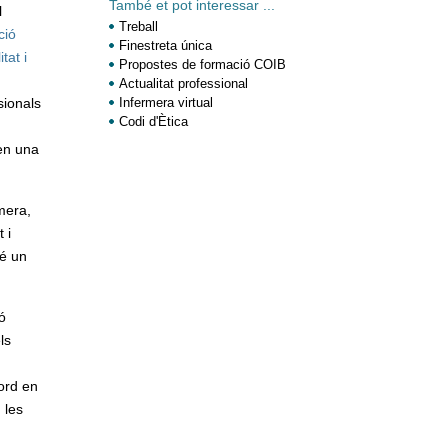
També et pot interessar ...
l
Treball
ció
Finestreta única
tat i
Propostes de formació COIB
Actualitat professional
sionals
Infermera virtual
Codi d'Ètica
 en una
mera,
 i
té un
ó
ls
cord en
 les