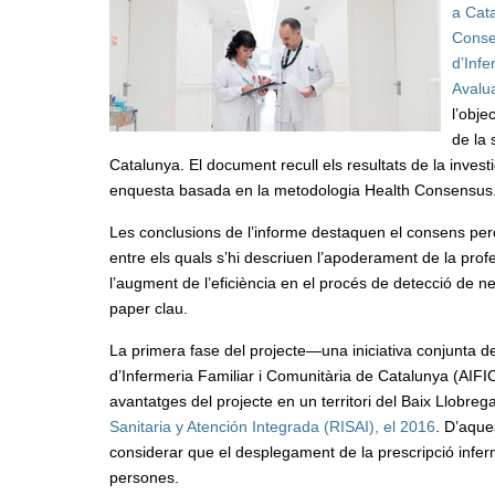
a Cata
Consel
d’Infe
Avalu
l’obje
de la 
Catalunya. El document recull els resultats de la inves
enquesta basada en la metodologia Health Consensus
Les conclusions de l’informe destaquen el consens perce
entre els quals s’hi descriuen l’apoderament de la profes
l’augment de l’eficiència en el procés de detecció de ne
paper clau.
La primera fase del projecte—una iniciativa conjunta de
d’Infermeria Familiar i Comunitària de Catalunya (AIFI
avantatges del projecte en un territori del Baix Llobreg
Sanitaria y Atención Integrada (RISAI), el 2016
. D’aque
considerar que el desplegament de la prescripció inferme
persones.