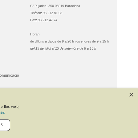
C/ Pujades, 350 08019 Barcelona
Telèfon: 93 212 81 08
Fax: 93 212 47 74
Horari:
de dilluns a dijous de 9 a 20 h i divendres de 9 a 15 h
del 13 de juliol al 15 de setembre de 8 a 15 h
comunicació
×
re lloc web,
més
ES