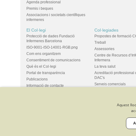
Agenda professional
Premis i beques
Associacions i societats científiques
infermeres
El Col·legi
Col·legiades
Protecció de dades Fundació
Propostes de formació C
Infermeres Barcelona
Treball
ISO-9001-ISO-14001-RGB.png
Assessories
Com ens organitzem
Centre de Recursos d’In
Consentiment de comunicacions
Infermera
Què és el Col·legi
La teva salut
Portal de transparència
Acreditació professional 
DAC's
Publicacions
Serveis comercials
Informació de contacte
Ús d'espais i propostes
Bústia de suggeriments
Grups
Aquest lloc
ac
© Col·legi Oficial Infermeres i Infermers de Barcelona
Criteris de 
Política de qualitat
Canal de denúncies
Desenvolupat amb 
A