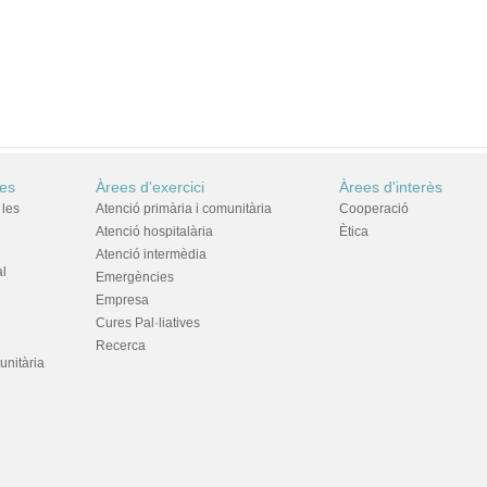
res
Àrees d'exercici
Àrees d'interès
 les
Atenció primària i comunitària
Cooperació
Atenció hospitalària
Ètica
Atenció intermèdia
al
Emergències
Empresa
Cures Pal·liatives
Recerca
unitària