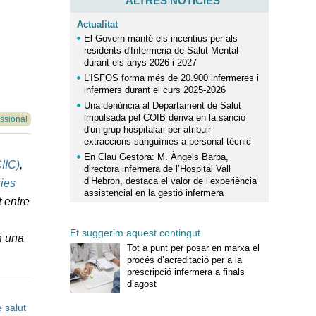
ALTRES NOTÍCIES
Actualitat
El Govern manté els incentius per als
residents d'Infermeria de Salut Mental
durant els anys 2026 i 2027
L'ISFOS forma més de 20.900 infermeres i
infermers durant el curs 2025-2026
Una denúncia al Departament de Salut
impulsada pel COIB deriva en la sanció
ssional
d'un grup hospitalari per atribuir
extraccions sanguínies a personal tècnic
En Clau Gestora: M. Àngels Barba,
IIC)
,
directora infermera de l’Hospital Vall
d’Hebron, destaca el valor de l’experiència
ries
assistencial en la gestió infermera
 entre
Et suggerim aquest contingut
n una
Tot a punt per posar en marxa el
procés d’acreditació per a la
prescripció infermera a finals
d’agost
 salut