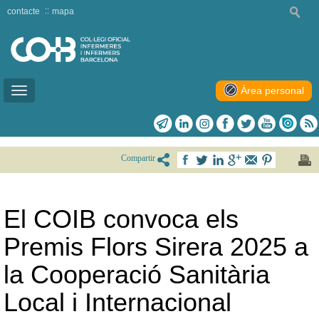
contacte
mapa
Àrea personal
Toggle
navigation
Compartir
El COIB convoca els
Premis Flors Sirera 2025 a
la Cooperació Sanitària
Local i Internacional