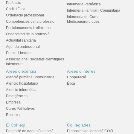
Professió
Infermeria Pediàtrica
Codi d'Ètica
Infermeria Familiar i Comunitària
Ordenació professional
Infermeria de Cures
Competències de la professió
Medicoquirúrgiques
Posicionaments i reflexions
Observatori de la professió
Actualitat sanitària
Agenda professional
Premis i beques
Associacions i societats científiques
infermeres
Àrees d'exercici
Àrees d'interès
Atenció primària i comunitària
Cooperació
Atenció hospitalària
Ètica
Atenció intermèdia
Emergències
Empresa
Cures Pal·liatives
Recerca
El Col·legi
Col·legiades
Protecció de dades Fundació
Propostes de formació COIB