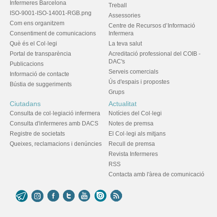
Infermeres Barcelona
Treball
ISO-9001-ISO-14001-RGB.png
Assessories
Com ens organitzem
Centre de Recursos d’Informació
Consentiment de comunicacions
Infermera
Què és el Col·legi
La teva salut
Portal de transparència
Acreditació professional del COIB -
DAC's
Publicacions
Serveis comercials
Informació de contacte
Ús d'espais i propostes
Bústia de suggeriments
Grups
Ciutadans
Actualitat
Consulta de col·legiació infermera
Notícies del Col·legi
Consulta d'infermeres amb DACS
Notes de premsa
Registre de societats
El Col·legi als mitjans
Queixes, reclamacions i denúncies
Recull de premsa
Revista Infermeres
RSS
Contacta amb l'àrea de comunicació