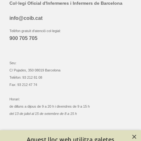
Col·legi Oficial d'Infermeres i Infermers de Barcelona
info@coib.cat
Telèfon gratuït d'atenció col·legial:
900 705 705
Seu:
C/ Pujades, 350 08019 Barcelona
Telèfon: 93 212 81 08
Fax: 93 212 47 74
Horari:
de dilluns a dijous de 9 a 20 h i divendres de 9 a 15 h
del 13 de juliol al 15 de setembre de 8 a 15 h
×
Aquest lloc web utilitza galetes