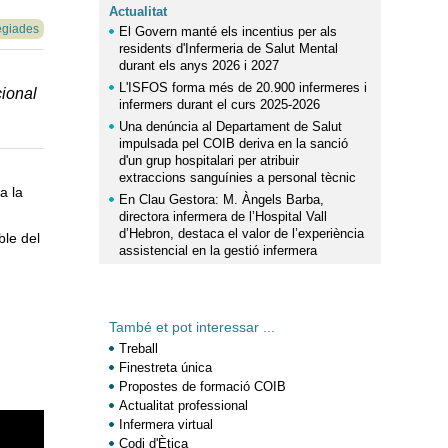
Actualitat
egiades
El Govern manté els incentius per als
residents d'Infermeria de Salut Mental
durant els anys 2026 i 2027
L'ISFOS forma més de 20.900 infermeres i
cional
infermers durant el curs 2025-2026
Una denúncia al Departament de Salut
impulsada pel COIB deriva en la sanció
d'un grup hospitalari per atribuir
extraccions sanguínies a personal tècnic
a la
En Clau Gestora: M. Àngels Barba,
directora infermera de l’Hospital Vall
d’Hebron, destaca el valor de l’experiència
ble del
assistencial en la gestió infermera
També et pot interessar ...
Treball
Finestreta única
Propostes de formació COIB
Actualitat professional
Infermera virtual
Codi d'Ètica