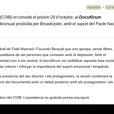
Actualitat
Col·l
 (COIB) et convida el pròxim 29 d’octubre, al
Docufòrum
diovisual produïda per Broadcaster, amb el suport del Pacte Na
ball de Fidel Masreal i Facundo Beraudi que ens apropa, sense filtres, 
quotidiana de set persones que conviuen amb la depressió. Amb el
ntal com a eix central, el docufòrum vol visibilitzar aquesta fase invisi
ar interior i reforçar la importància del suport emocional i terapèutic.
 presència del seu director i els protagonistes, la sessió combinarà la
ció del documental amb un debat posterior amb els protagonistes i els
tori del COIB. L’assistència és gratuïta prèvia inscripció.