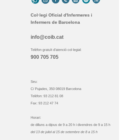
Col·legi Oficial d'Infermeres i
Infermers de Barcelona
info@coib.cat
Telèfon gratuït d'atenció col·legial:
900 705 705
Seu:
C/ Pujades, 350 08019 Barcelona
Telèfon: 93 212 81 08
Fax: 93 212 47 74
Horari:
de dilluns a dijous de 9 a 20 h i divendres de 9 a 15 h
del 13 de juliol al 15 de setembre de 8 a 15 h