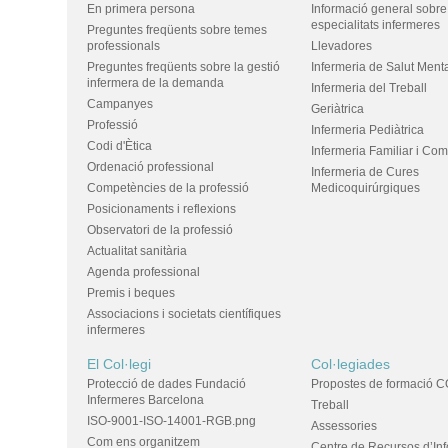
En primera persona
Informació general sobre
especialitats infermeres
Preguntes freqüents sobre temes
professionals
Llevadores
Preguntes freqüents sobre la gestió
Infermeria de Salut Ment
infermera de la demanda
Infermeria del Treball
Campanyes
Geriàtrica
Professió
Infermeria Pediàtrica
Codi d'Ètica
Infermeria Familiar i Com
Ordenació professional
Infermeria de Cures
Competències de la professió
Medicoquirúrgiques
Posicionaments i reflexions
Observatori de la professió
Actualitat sanitària
Agenda professional
Premis i beques
Associacions i societats científiques
infermeres
El Col·legi
Col·legiades
Protecció de dades Fundació
Propostes de formació C
Infermeres Barcelona
Treball
ISO-9001-ISO-14001-RGB.png
Assessories
Com ens organitzem
Centre de Recursos d’In