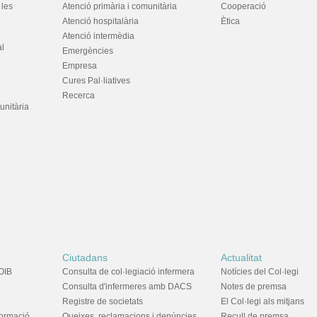
 les
Atenció primària i comunitària
Cooperació
Atenció hospitalària
Ètica
Atenció intermèdia
al
Emergències
Empresa
Cures Pal·liatives
Recerca
unitària
Ciutadans
Actualitat
OIB
Consulta de col·legiació infermera
Notícies del Col·legi
Consulta d'infermeres amb DACS
Notes de premsa
Registre de societats
El Col·legi als mitjans
formació
Queixes, reclamacions i denúncies
Recull de premsa