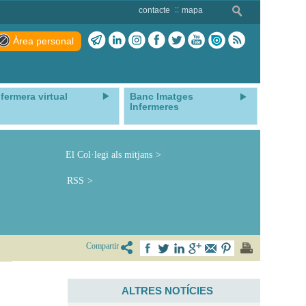
contacte
mapa
Àrea personal
nfermera virtual
Banc Imatges
Infermeres
El Col·legi als mitjans
RSS
Compartir
ALTRES NOTÍCIES