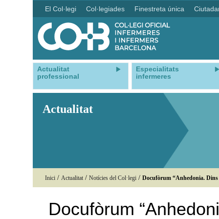
El Col·legi
Col·legiades
Finestreta única
Ciutada
Actualitat
Especialitats
professional
infermeres
Actualitat
/
/
/
Inici
Actualitat
Notícies del Col·legi
Docufòrum “Anhedonia. Dins l
Docufòrum “Anhedonia