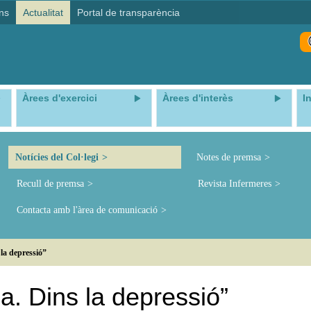
ns
Actualitat
Portal de transparència
Àrees d'exercici
Àrees d'interès
I
Notícies del Col·legi
Notes de premsa
Recull de premsa
Revista Infermeres
Contacta amb l'àrea de comunicació
a depressió”
. Dins la depressió”