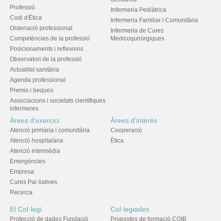
Professió
Infermeria Pediàtrica
Codi d'Ètica
Infermeria Familiar i Comunitària
Ordenació professional
Infermeria de Cures
Competències de la professió
Medicoquirúrgiques
Posicionaments i reflexions
Observatori de la professió
Actualitat sanitària
Agenda professional
Premis i beques
Associacions i societats científiques
infermeres
Àrees d'exercici
Àrees d'interès
Atenció primària i comunitària
Cooperació
Atenció hospitalària
Ètica
Atenció intermèdia
Emergències
Empresa
Cures Pal·liatives
Recerca
El Col·legi
Col·legiades
Protecció de dades Fundació
Propostes de formació COIB