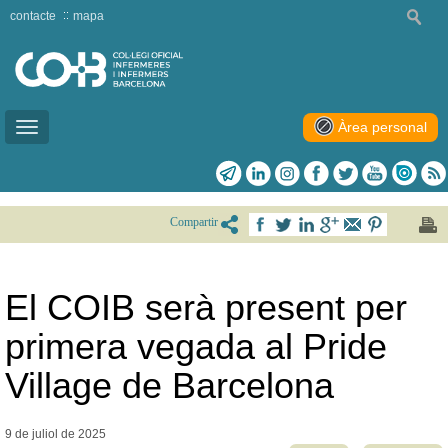
contacte
mapa
Àrea personal
Toggle
navigation
Compartir
El COIB serà present per
primera vegada al Pride
Village de Barcelona
9 de juliol de
2025