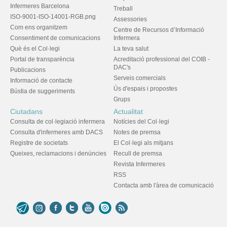
Infermeres Barcelona
Treball
ISO-9001-ISO-14001-RGB.png
Assessories
Com ens organitzem
Centre de Recursos d’Informació
Consentiment de comunicacions
Infermera
Què és el Col·legi
La teva salut
Portal de transparència
Acreditació professional del COIB -
DAC's
Publicacions
Serveis comercials
Informació de contacte
Ús d'espais i propostes
Bústia de suggeriments
Grups
Ciutadans
Actualitat
Consulta de col·legiació infermera
Notícies del Col·legi
Consulta d'infermeres amb DACS
Notes de premsa
Registre de societats
El Col·legi als mitjans
Queixes, reclamacions i denúncies
Recull de premsa
Revista Infermeres
RSS
Contacta amb l'àrea de comunicació