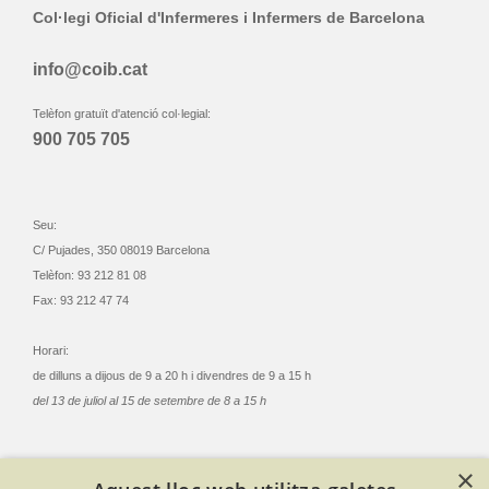
Col·legi Oficial d'Infermeres i Infermers de Barcelona
info@coib.cat
Telèfon gratuït d'atenció col·legial:
900 705 705
Seu:
C/ Pujades, 350 08019 Barcelona
Telèfon: 93 212 81 08
Fax: 93 212 47 74
Horari:
de dilluns a dijous de 9 a 20 h i divendres de 9 a 15 h
del 13 de juliol al 15 de setembre de 8 a 15 h
×