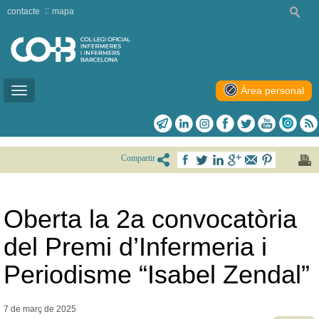
contacte
mapa
Àrea personal
Toggle
navigation
Compartir
Oberta la 2a convocatòria
del Premi d’Infermeria i
Periodisme “Isabel Zendal”
7 de març de
2025