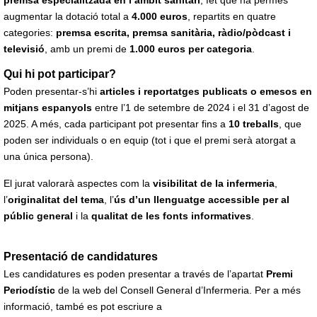
premsa especialitzada en l’àmbit sanitari
, fet que ha permès
augmentar la dotació total a
4.000 euros
, repartits en quatre
categories:
premsa escrita, premsa sanitària, ràdio/pòdcast i
televisió
, amb un premi de
1.000 euros per categoria
.
Qui hi pot participar?
Poden presentar-s’hi
articles i reportatges publicats o emesos en
mitjans espanyols
entre l’1 de setembre de 2024 i el 31 d’agost de
2025. A més, cada participant pot presentar fins a
10 treballs
, que
poden ser individuals o en equip (tot i que el premi serà atorgat a
una única persona).
El jurat valorarà aspectes com la
visibilitat de la infermeria
,
l’
originalitat del tema
, l’
ús d’un llenguatge accessible per al
públic general
i la
qualitat de les fonts informatives
.
Presentació de candidatures
Les candidatures es poden presentar a través de l’apartat
Premi
Periodístic
de la web del Consell General d’Infermeria. Per a més
informació, també es pot escriure a