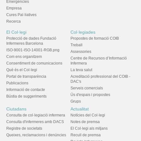
Emergències
Empresa
Cures Pal·liatives
Recerca
El Col·legi
Col·legiades
Protecció de dades Fundació
Propostes de formació COIB
Infermeres Barcelona
Treball
ISO-9001-ISO-14001-RGB.png
Assessories
Com ens organitzem
Centre de Recursos d’Informació
Consentiment de comunicacions
Infermera
Què és el Col·legi
La teva salut
Portal de transparència
Acreditació professional del COIB -
DAC's
Publicacions
Serveis comercials
Informació de contacte
Ús d'espais i propostes
Bústia de suggeriments
Grups
Ciutadans
Actualitat
Consulta de col·legiació infermera
Notícies del Col·legi
Consulta d'infermeres amb DACS
Notes de premsa
Registre de societats
El Col·legi als mitjans
Queixes, reclamacions i denúncies
Recull de premsa