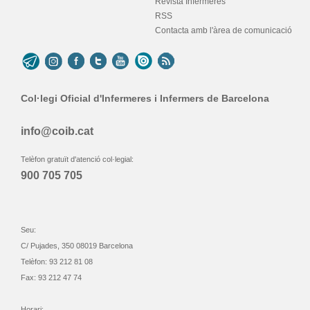
Revista Infermeres
RSS
Contacta amb l'àrea de comunicació
Col·legi Oficial d'Infermeres i Infermers de Barcelona
info@coib.cat
Telèfon gratuït d'atenció col·legial:
900 705 705
Seu:
C/ Pujades, 350 08019 Barcelona
Telèfon: 93 212 81 08
Fax: 93 212 47 74
Horari: