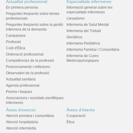
Actualitat professional
Especialitats infermeres
En primera persona
Informació general sobre les
especialitats infermeres
Preguntes freqüents sobre temes
professionals
Llevadores
Preguntes freqüents sobre la gestió
Infermeria de Salut Mental
infermera de la demanda
Infermeria del Treball
Campanyes
Geriàtrica
Professió
Infermeria Pediàtrica
Codi d'Ètica
Infermeria Familiar i Comunitària
Ordenació professional
Infermeria de Cures
Competències de la professió
Medicoquirúrgiques
Posicionaments i reflexions
Observatori de la professió
Actualitat sanitària
Agenda professional
Premis i beques
Associacions i societats científiques
infermeres
Àrees d'exercici
Àrees d'interès
Atenció primària i comunitària
Cooperació
Atenció hospitalària
Ètica
Atenció intermèdia