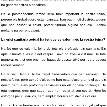
ha generat estrès a nosaltres.
En la postpandèmia també serà molt important la nostra feina,
perquè els treballadors estan cansats, han patit molt d’estrès, alguns
que han passat la covid, potser tindran alguna seqüela... Tenim
molta feina per endavant.
La crisi sanitària actual ha fet que es valori més la vostra feina?
Ha fet que es valori la feina de tots els professionals sanitaris. Els
aplaudiments a les vuit del vespre... això no s’havia vist mai. De tota
manera, és trist que ens hagi hagut de passar això per rebre aquest
reconeixement.
En la salut laboral hi ha hagut treballadors que han reconegut la
nostra feina, però també d’altres no han estat d’acord amb el que els
dèiem perquè els protocols canviaven i no els donava confiança. De
tota manera, crec que saben que hem estat al seu costat. Hem fet
esforços per cuidar-los, hem ampliat horaris etc. Això es valora.
L’organització també ens ha recolzat molt. Ens han reforçat pel que