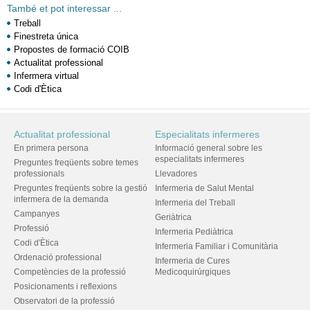
També et pot interessar ...
Treball
Finestreta única
Propostes de formació COIB
Actualitat professional
Infermera virtual
Codi d'Ètica
Actualitat professional
Especialitats infermeres
En primera persona
Informació general sobre les
especialitats infermeres
Preguntes freqüents sobre temes
professionals
Llevadores
Preguntes freqüents sobre la gestió
Infermeria de Salut Mental
infermera de la demanda
Infermeria del Treball
Campanyes
Geriàtrica
Professió
Infermeria Pediàtrica
Codi d'Ètica
Infermeria Familiar i Comunitària
Ordenació professional
Infermeria de Cures
Competències de la professió
Medicoquirúrgiques
Posicionaments i reflexions
Observatori de la professió