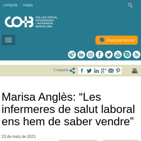
contacte
mapa
Àrea personal
Toggle
navigation
Compartir
Marisa Anglès: “Les
infermeres de salut laboral
ens hem de saber vendre”
23 de març de
2021