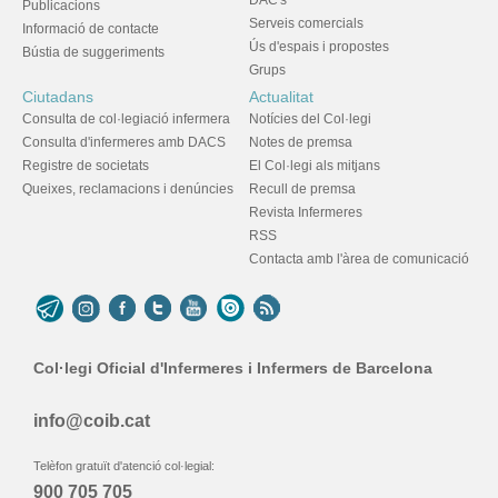
DAC's
Publicacions
Serveis comercials
Informació de contacte
Ús d'espais i propostes
Bústia de suggeriments
Grups
Ciutadans
Actualitat
Consulta de col·legiació infermera
Notícies del Col·legi
Consulta d'infermeres amb DACS
Notes de premsa
Registre de societats
El Col·legi als mitjans
Queixes, reclamacions i denúncies
Recull de premsa
Revista Infermeres
RSS
Contacta amb l'àrea de comunicació
Col·legi Oficial d'Infermeres i Infermers de Barcelona
info@coib.cat
Telèfon gratuït d'atenció col·legial:
900 705 705