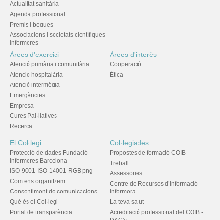
Actualitat sanitària
Agenda professional
Premis i beques
Associacions i societats científiques
infermeres
Àrees d'exercici
Àrees d'interès
Atenció primària i comunitària
Cooperació
Atenció hospitalària
Ètica
Atenció intermèdia
Emergències
Empresa
Cures Pal·liatives
Recerca
El Col·legi
Col·legiades
Protecció de dades Fundació
Propostes de formació COIB
Infermeres Barcelona
Treball
ISO-9001-ISO-14001-RGB.png
Assessories
Com ens organitzem
Centre de Recursos d’Informació
Consentiment de comunicacions
Infermera
Què és el Col·legi
La teva salut
Portal de transparència
Acreditació professional del COIB -