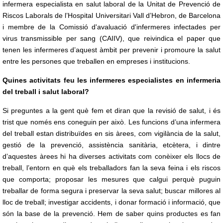
infermera especialista en salut laboral de la Unitat de Prevenció de
Riscos Laborals de l’Hospital Universitari Vall d’Hebron, de Barcelona
i membre de la
Comissió d'avaluació d'infermeres infectades per
virus transmissible per sang (CAIIV)
, que reivindica el paper que
tenen les infermeres d’aquest àmbit per prevenir i promoure la salut
entre les persones que treballen en empreses i institucions.
Quines activitats feu les infermeres especialistes en infermeria
del treball i salut laboral?
Si preguntes a la gent què fem et diran que la revisió de salut, i és
trist que només ens coneguin per això. Les funcions d’una infermera
del treball estan distribuïdes en sis àrees, com vigilància de la salut,
gestió de la prevenció, assistència sanitària, etcètera, i dintre
d’aquestes àrees hi ha diverses activitats com conèixer els llocs de
treball, l’entorn en què els treballadors fan la seva feina i els riscos
que comporta; proposar les mesures que calgui perquè puguin
treballar de forma segura i preservar la seva salut; buscar millores al
lloc de treball; investigar accidents, i donar formació i informació, que
són la base de la prevenció. Hem de saber quins productes es fan