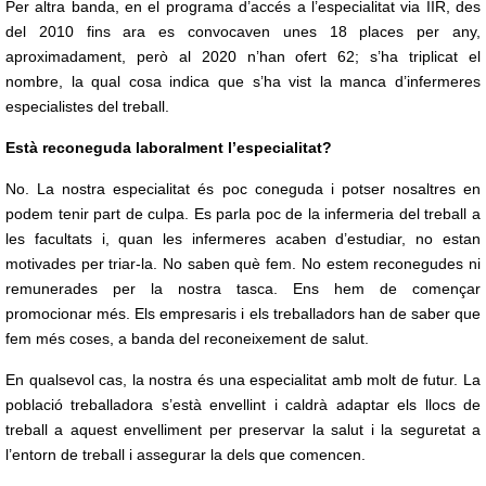
Per altra banda, en el programa d’accés a l’especialitat via IIR, des
del 2010 fins ara es convocaven unes 18 places per any,
aproximadament, però al 2020 n’han ofert 62; s’ha triplicat el
nombre, la qual cosa indica que s’ha vist la manca d’infermeres
especialistes del treball.
Està reconeguda laboralment l’especialitat?
No. La nostra especialitat és poc coneguda i potser nosaltres en
podem tenir part de culpa. Es parla poc de la infermeria del treball a
les facultats i, quan les infermeres acaben d’estudiar, no estan
motivades per triar-la. No saben què fem. No estem reconegudes ni
remunerades per la nostra tasca. Ens hem de començar
promocionar més. Els empresaris i els treballadors han de saber que
fem més coses, a banda del reconeixement de salut.
En qualsevol cas, la nostra és una especialitat amb molt de futur. La
població treballadora s’està envellint i caldrà adaptar els llocs de
treball a aquest envelliment per preservar la salut i la seguretat a
l’entorn de treball i assegurar la dels que comencen.