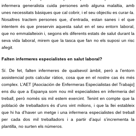
infermera generalista cuida persones amb alguna malaltia, amb
unes necessitats bàsiques que cal cobrir, i el seu objectiu es curar-la.
Nosaltres tractem persones que, d’entrada, estan sanes i el que
intentem és que preservin aquesta salut en el seu entorn laboral,
que no emmalalteixin i, segons els diferents estats de salut durant la
seva vida laboral, mirem que la tasca que fan no els suposi un risc
afegit.
Falten infermeres especialistes en salut laboral?
Sí. De fet, falten infermeres de qualsevol àmbit, però a l’entorn
assistencial pots calcular ràtios, cosa que en el nostre cas és més
complex. L’AET [Asociación de Enfermeras Especialistas del Trabajo]
ens diu que a Espanya som nou mil especialistes en infermeria del
treball, però només sis mil estem exercint. Tenint en compte que la
població de treballadors és d’uns vint milions, i que la llei estableix
que hi ha d’haver un metge i una infermera especialistes del treball
per cada dos mil treballadors i a partir d’aquí s’incrementa la
plantilla, no surten els números.