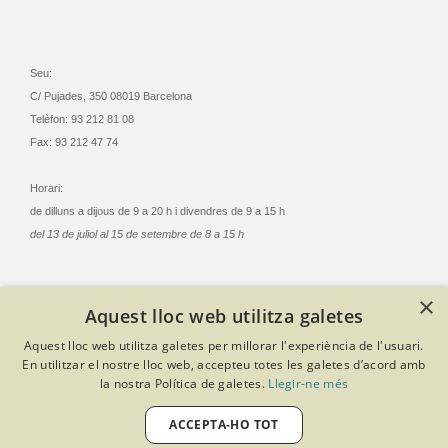
Seu:
C/ Pujades, 350 08019 Barcelona
Telèfon: 93 212 81 08
Fax: 93 212 47 74
Horari:
de dilluns a dijous de 9 a 20 h i divendres de 9 a 15 h
del 13 de juliol al 15 de setembre de 8 a 15 h
×
Aquest lloc web utilitza galetes
© Col·legi Oficial Infermeres i Infermers de Barcelona
Aquest lloc web utilitza galetes per millorar l'experiència de l'usuari.
Criteris de privacitat
Política de cookies
Avís legal
En utilitzar el nostre lloc web, accepteu totes les galetes d’acord amb
Política de protecció de dades
Política de qualitat
la nostra Política de galetes.
Llegir-ne més
Canal de denúncies
Desenvolupat amb Softeng Portal Builder
ACCEPTA-HO TOT