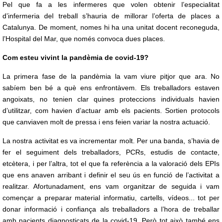
Pel que fa a les infermeres que volen obtenir l’especialitat
d’infermeria del treball s’hauria de millorar l’oferta de places a
Catalunya. De moment, nomes hi ha una unitat docent reconeguda,
l’Hospital del Mar, que només convoca dues places.
Com esteu vivint la pandèmia de covid-19?
La primera fase de la pandèmia la vam viure pitjor que ara. No
sabíem ben bé a què ens enfrontàvem. Els treballadors estaven
angoixats, no tenien clar quines proteccions individuals havien
d’utilitzar, com havien d’actuar amb els pacients. Sortien protocols
que canviaven molt de pressa i ens feien variar la nostra actuació.
La nostra activitat es va incrementar molt. Per una banda, s’havia de
fer el seguiment dels treballadors, PCRs, estudis de contacte,
etcètera, i per l’altra, tot el que fa referència a la valoració dels EPIs
que ens anaven arribant i definir el seu ús en funció de l’activitat a
realitzar. Afortunadament, ens vam organitzar de seguida i vam
començar a preparar material informatiu, cartells, vídeos... tot per
donar informació i confiança als treballadors a l’hora de treballar
amb pacients diagnosticats de la covid-19. Però tot això també ens