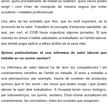
servir, quins procediments de treball es realitzen, quins riscos poden
sorgir i com s’han de manipular de manera segura per evitar
accidents i malalties professionals.
Una altra de les activitats que fem, que és molt important, és la
promoció de la salut. Treballem el concepte d’empresa saludable, de
què, per cert, el COIB havia organitzat algunes jornades. El que
intentes és donar-li hàbits saludables al treballador en l’àmbit laboral,
que també pugui aplicar a altres àmbits de la seva vida.
Quines particularitats té una infermera de salut laboral que
treballa en un centre sanitari?
La infermera de salut laboral ha de tenir les competències i els
coneixements científics de l’àmbit on treballa. Si anés a treballar a
una petroquímica, per exemple, hauria de conèixer els productes
químics que hi fan servir i els riscos que poden sorgir i que poden
afectar la salut dels treballadors. A l’hospital tenim riscos biològics,
per sobreesforços, risc químic, etcètera. S’han d’anar actualitzant els
coneixements, les normatives i totes les novetats que sorgeixen.