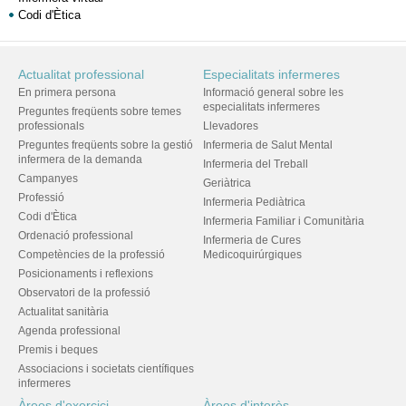
Codi d'Ètica
Actualitat professional
Especialitats infermeres
En primera persona
Informació general sobre les
especialitats infermeres
Preguntes freqüents sobre temes
professionals
Llevadores
Preguntes freqüents sobre la gestió
Infermeria de Salut Mental
infermera de la demanda
Infermeria del Treball
Campanyes
Geriàtrica
Professió
Infermeria Pediàtrica
Codi d'Ètica
Infermeria Familiar i Comunitària
Ordenació professional
Infermeria de Cures
Competències de la professió
Medicoquirúrgiques
Posicionaments i reflexions
Observatori de la professió
Actualitat sanitària
Agenda professional
Premis i beques
Associacions i societats científiques
infermeres
Àrees d'exercici
Àrees d'interès