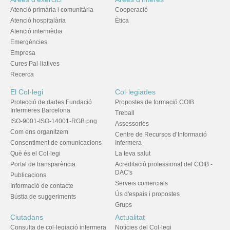
Atenció primària i comunitària
Cooperació
Atenció hospitalària
Ètica
Atenció intermèdia
Emergències
Empresa
Cures Pal·liatives
Recerca
El Col·legi
Col·legiades
Protecció de dades Fundació
Propostes de formació COIB
Infermeres Barcelona
Treball
ISO-9001-ISO-14001-RGB.png
Assessories
Com ens organitzem
Centre de Recursos d’Informació
Consentiment de comunicacions
Infermera
Què és el Col·legi
La teva salut
Portal de transparència
Acreditació professional del COIB -
DAC's
Publicacions
Serveis comercials
Informació de contacte
Ús d'espais i propostes
Bústia de suggeriments
Grups
Ciutadans
Actualitat
Consulta de col·legiació infermera
Notícies del Col·legi