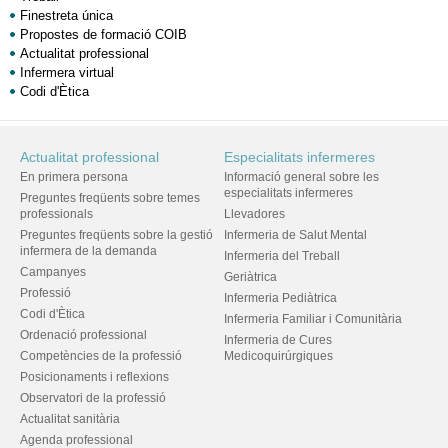
Finestreta única
Propostes de formació COIB
Actualitat professional
Infermera virtual
Codi d'Ètica
Actualitat professional
Especialitats infermeres
En primera persona
Informació general sobre les
especialitats infermeres
Preguntes freqüents sobre temes
professionals
Llevadores
Preguntes freqüents sobre la gestió
Infermeria de Salut Mental
infermera de la demanda
Infermeria del Treball
Campanyes
Geriàtrica
Professió
Infermeria Pediàtrica
Codi d'Ètica
Infermeria Familiar i Comunitària
Ordenació professional
Infermeria de Cures
Competències de la professió
Medicoquirúrgiques
Posicionaments i reflexions
Observatori de la professió
Actualitat sanitària
Agenda professional