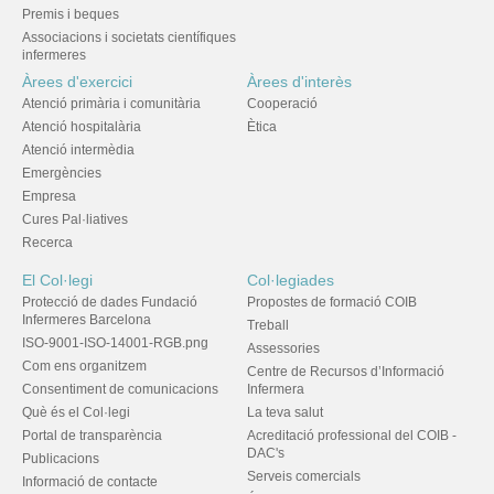
Premis i beques
Associacions i societats científiques
infermeres
Àrees d'exercici
Àrees d'interès
Atenció primària i comunitària
Cooperació
Atenció hospitalària
Ètica
Atenció intermèdia
Emergències
Empresa
Cures Pal·liatives
Recerca
El Col·legi
Col·legiades
Protecció de dades Fundació
Propostes de formació COIB
Infermeres Barcelona
Treball
ISO-9001-ISO-14001-RGB.png
Assessories
Com ens organitzem
Centre de Recursos d’Informació
Consentiment de comunicacions
Infermera
Què és el Col·legi
La teva salut
Portal de transparència
Acreditació professional del COIB -
DAC's
Publicacions
Serveis comercials
Informació de contacte