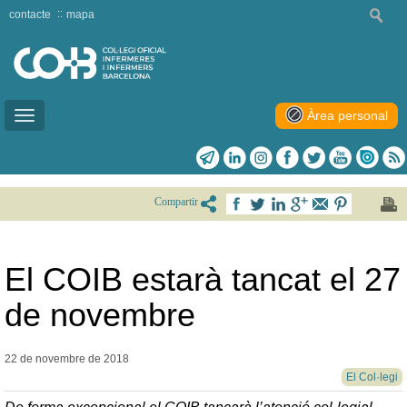
contacte
mapa
Àrea personal
Toggle
navigation
Compartir
El COIB estarà tancat el 27
de novembre
22 de novembre de
2018
El Col·legi