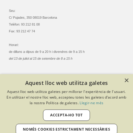
Seu:
C/ Pujades, 350 08019 Barcelona
Telèfon: 93 212 81 08
Fax: 93 212 47 74
Horari:
de dilluns a dijous de 9 a 20 h i divendres de 9 a 15 h
del 13 de juliol al 15 de setembre de 8 a 15 h
×
Aquest lloc web utilitza galetes
© Col·legi Oficial Infermeres i Infermers de Barcelona
Aquest lloc web utilitza galetes per millorar l'experiència de l'usuari.
Criteris de privacitat
Política de cookies
Avís legal
En utilitzar el nostre lloc web, accepteu totes les galetes d’acord amb
Política de protecció de dades
Política de qualitat
la nostra Política de galetes.
Llegir-ne més
Canal de denúncies
Desenvolupat amb Softeng Portal Builder
ACCEPTA-HO TOT
NOMÉS COOKIES ESTRICTAMENT NECESSÀRIES