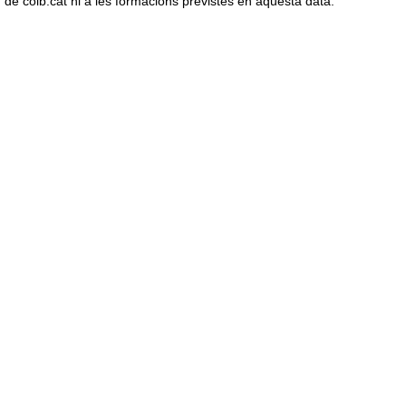
de coib.cat ni a les formacions previstes en aquesta data.