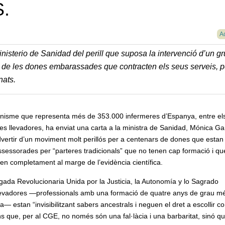
S.
Ac
nisterio de Sanidad del perill que suposa la intervenció d’un g
t de les dones embarassades que contracten els seus serveis, 
nats.
anisme que representa més de 353.000 infermeres d’Espanya, entre el
les llevadores, ha enviat una carta a la ministra de Sanidad, Mónica Ga
vertir d’un moviment molt perillós per a centenars de dones que estan
sessorades per “parteres tradicionals” que no tenen cap formació i qu
len completament al marge de l’evidència científica.
gada Revolucionaria Unida por la Justicia, la Autonomía y lo Sagrado
llevadores —professionals amb una formació de quatre anys de grau m
ona— estan “invisibilitzant sabers ancestrals i neguen el dret a escollir c
s que, per al CGE, no només són una fal·làcia i una barbaritat, sinó q