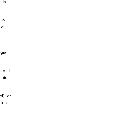
e la
 la
 el
ogia
sen el
ents,
ol), en
 les