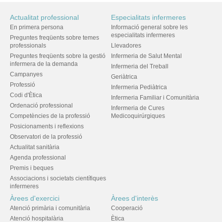
Actualitat professional
Especialitats infermeres
En primera persona
Informació general sobre les
especialitats infermeres
Preguntes freqüents sobre temes
professionals
Llevadores
Preguntes freqüents sobre la gestió
Infermeria de Salut Mental
infermera de la demanda
Infermeria del Treball
Campanyes
Geriàtrica
Professió
Infermeria Pediàtrica
Codi d'Ètica
Infermeria Familiar i Comunitària
Ordenació professional
Infermeria de Cures
Competències de la professió
Medicoquirúrgiques
Posicionaments i reflexions
Observatori de la professió
Actualitat sanitària
Agenda professional
Premis i beques
Associacions i societats científiques
infermeres
Àrees d'exercici
Àrees d'interès
Atenció primària i comunitària
Cooperació
Atenció hospitalària
Ètica