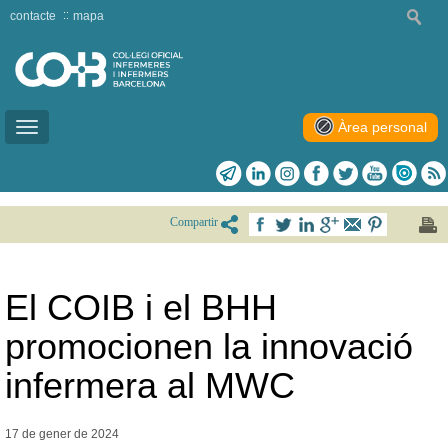
contacte
mapa
Àrea personal
Toggle
navigation
Compartir
El COIB i el BHH
promocionen la innovació
infermera al MWC
17 de gener de
2024