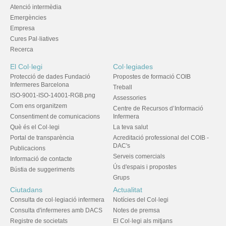
Atenció intermèdia
Emergències
Empresa
Cures Pal·liatives
Recerca
El Col·legi
Col·legiades
Protecció de dades Fundació
Propostes de formació COIB
Infermeres Barcelona
Treball
ISO-9001-ISO-14001-RGB.png
Assessories
Com ens organitzem
Centre de Recursos d’Informació
Consentiment de comunicacions
Infermera
Què és el Col·legi
La teva salut
Portal de transparència
Acreditació professional del COIB -
DAC's
Publicacions
Serveis comercials
Informació de contacte
Ús d'espais i propostes
Bústia de suggeriments
Grups
Ciutadans
Actualitat
Consulta de col·legiació infermera
Notícies del Col·legi
Consulta d'infermeres amb DACS
Notes de premsa
Registre de societats
El Col·legi als mitjans