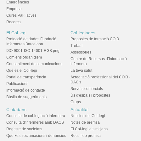
Emergències
Empresa
Cures Pal·liatives
Recerca
El Col·legi
Col·legiades
Protecció de dades Fundació
Propostes de formació COIB
Infermeres Barcelona
Treball
ISO-9001-ISO-14001-RGB.png
Assessories
Com ens organitzem
Centre de Recursos d’Informació
Consentiment de comunicacions
Infermera
Què és el Col·legi
La teva salut
Portal de transparència
Acreditació professional del COIB -
DAC's
Publicacions
Serveis comercials
Informació de contacte
Ús d'espais i propostes
Bústia de suggeriments
Grups
Ciutadans
Actualitat
Consulta de col·legiació infermera
Notícies del Col·legi
Consulta d'infermeres amb DACS
Notes de premsa
Registre de societats
El Col·legi als mitjans
Queixes, reclamacions i denúncies
Recull de premsa