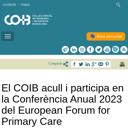
contacte
mapa
Àrea personal
Toggle
navigation
Compartir
El COIB acull i participa en
la Conferència Anual 2023
del European Forum for
Primary Care