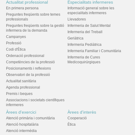
Actualitat professional
Especialitats infermeres
En primera persona
Informació general sobre les
especialitats infermeres
Preguntes freqüents sobre temes
professionals
Llevadores
Preguntes freqüents sobre la gestió
Infermeria de Salut Mental
infermera de la demanda
Infermeria del Treball
Campanyes
Geriàtrica
Professió
Infermeria Pediàtrica
Codi d'Ètica
Infermeria Familiar i Comunitària
Ordenació professional
Infermeria de Cures
Competències de la professió
Medicoquirúrgiques
Posicionaments i reflexions
Observatori de la professió
Actualitat sanitària
Agenda professional
Premis i beques
Associacions i societats científiques
infermeres
Àrees d'exercici
Àrees d'interès
Atenció primària i comunitària
Cooperació
Atenció hospitalària
Ètica
Atenció intermèdia