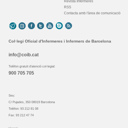
Revista Infermeres
RSS
Contacta amb l'àrea de comunicació
Col·legi Oficial d'Infermeres i Infermers de Barcelona
info@coib.cat
Telèfon gratuït d'atenció col·legial:
900 705 705
Seu:
C/ Pujades, 350 08019 Barcelona
Telèfon: 93 212 81 08
Fax: 93 212 47 74