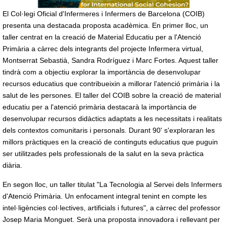
El Col·legi Oficial d'Infermeres i Infermers de Barcelona (COIB)
presenta una destacada proposta acadèmica. En primer lloc, un
taller centrat en la creació de Material Educatiu per a l'Atenció
Primària a càrrec dels integrants del projecte Infermera virtual,
Montserrat Sebastià, Sandra Rodríguez i Marc Fortes. Aquest taller
tindrà com a objectiu explorar la importància de desenvolupar
recursos educatius que contribueixin a millorar l'atenció primària i la
salut de les persones. El taller del COIB sobre la creació de material
educatiu per a l'atenció primària destacarà la importància de
desenvolupar recursos didàctics adaptats a les necessitats i realitats
dels contextos comunitaris i personals. Durant 90' s'exploraran les
millors pràctiques en la creació de continguts educatius que puguin
ser utilitzades pels professionals de la salut en la seva pràctica
diària.
En segon lloc, un taller titulat "La Tecnologia al Servei dels Infermers
d'Atenció Primària. Un enfocament integral tenint en compte les
intel·ligències col·lectives, artificials i futures", a càrrec del professor
Josep Maria Monguet. Serà una proposta innovadora i rellevant per