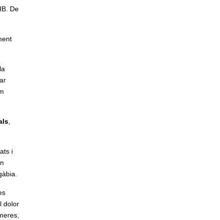
IB. De
ment
la
ar
om
als
,
ats i
un
gàbia.
es
l dolor
meres,