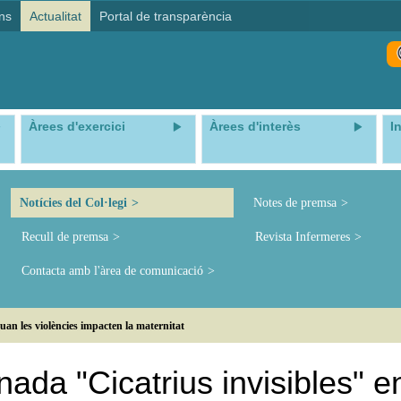
ns
Actualitat
Portal de transparència
Àrees d'exercici
Àrees d'interès
I
Notícies del Col·legi
Notes de premsa
Recull de premsa
Revista Infermeres
Contacta amb l'àrea de comunicació
uan les violències impacten la maternitat
ada "Cicatrius invisibles" e