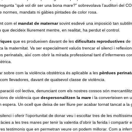
regunta “què vol dir ser una bona mare?” sobrevolava l’auditori del CO
de normes, mandats ni gàbies pintades de color rosa.
ant com el
mandat de maternar
sovint esdevé una imposició tan subtil
 que decideix lliurement mentre, en realitat, ha perdut el control.
riques
que es produeixen davant de les
dificultats reproductives
de 
a la maternitat. Va ser especialment valuós trencar el silenci i reflexion
ues perinatals, així com obrir la mirada professional tant d’infermeres c
ètrica.
nar sobre com la violència obstètrica és aplicable a les
pèrdues perinat
s com llevadores, davant de qualsevol classe de violència.
eparació col·lectiva, denunciant com els nostres cossos són mercantilitz
cions de violència que
despersonalitzen la mare
i la converteixen en 
 espera. Un ocell que deixa de ser lliure per acabar tornat tancat a la 
lenci i oferir l’oportunitat de donar veu i escoltar tres de les moltíssim
àcies a les tres mares per tenir la valentia d’obrir la ferida i compartir e
tres testimonis que en permetran veure on podem millorar. Com a infer