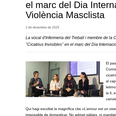
el marc del Dia Intern
Violència Masclista
2 de desembre de
2025
La vocal d'Infermeria del Treball i membre de la 
"Cicatrius Invisibles" en el marc del Dia Internaci
El pas
Comiss
cicatr
al ca
leitmo
la fi,
canvie
Qui hagi escoltat la magnífica cita «L’amour est un ois
impossible de domesticar. No admet gàbies, ni mandats