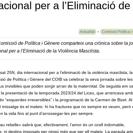
acional per a l’Eliminació de 
Actualitat
Comissió Política i
Comissió de Política i Gènere comparteix una crònica sobre la j
onal per a l'Eliminació de la Violència Masclista.
sat 25N, dia internacional per a l’eliminació de la violència masclista, la
ió de Política i Gènere del COIB va celebrar la seva jornada sobre les
ius invisibles que poden sorgir arran de la maternitat. De seguida em va
p la presentació de la temporada 2023/24 del Liceu, que arrencava amb
tiv “esquerdes irreversibles” i la programació de la Carmen de Bizet. Al 
 el missatge és el mateix: hi ha fractures que no sempre es veuen, però
n la vida fins al punt d’arrossegar-les per sempre.
eau rebelle» sabrà que, efectivament, l’amor és un ocell indomable,
, ni destins imposats per ningú més que per ell mateix. La paraula
am