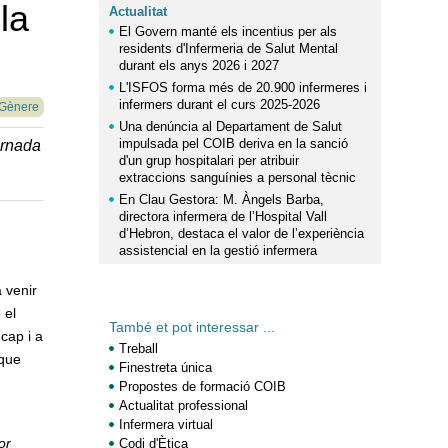
la
Actualitat
El Govern manté els incentius per als
residents d'Infermeria de Salut Mental
durant els anys 2026 i 2027
L'ISFOS forma més de 20.900 infermeres i
infermers durant el curs 2025-2026
 Gènere
Una denúncia al Departament de Salut
impulsada pel COIB deriva en la sanció
ornada
d'un grup hospitalari per atribuir
extraccions sanguínies a personal tècnic
En Clau Gestora: M. Àngels Barba,
directora infermera de l’Hospital Vall
d’Hebron, destaca el valor de l’experiència
assistencial en la gestió infermera
 venir
 el
També et pot interessar ...
cap i a
Treball
 que
Finestreta única
Propostes de formació COIB
Actualitat professional
Infermera virtual
or
Codi d'Ètica