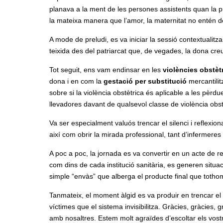
planava a la ment de les persones assistents quan la p
la mateixa manera que l’amor, la maternitat no entén 
A mode de preludi, es va iniciar la sessió contextualitz
teixida des del patriarcat que, de vegades, la dona creu
Tot seguit, ens vam endinsar en les
violències obstèt
dona i en com la
gestació per substitució
mercantilitz
sobre si la violència obstètrica és aplicable a les pèrd
llevadores davant de qualsevol classe de violència obst
Va ser especialment valuós trencar el silenci i reflexio
així com obrir la mirada professional, tant d’infermere
A poc a poc, la jornada es va convertir en un acte de r
com dins de cada institució sanitària, es generen situa
simple “envàs” que alberga el producte final que tothom
Tanmateix, el moment àlgid es va produir en trencar el si
víctimes que el sistema invisibilitza. Gràcies, gràcies, gr
amb nosaltres. Estem molt agraïdes d’escoltar els vos