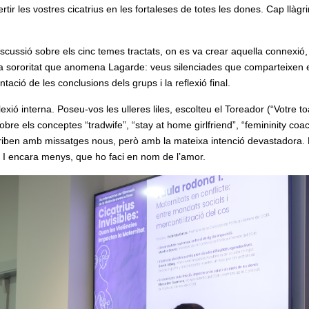
r les vostres cicatrius en les fortaleses de totes les dones. Cap llàgr
cussió sobre els cinc temes tractats, on es va crear aquella connexió,
 la sororitat que anomena Lagarde: veus silenciades que comparteixen e
ació de les conclusions dels grups i la reflexió final.
xió interna. Poseu-vos les ulleres liles, escolteu el Toreador (“Votre toa
bre els conceptes “tradwife”, “stay at home girlfriend”, “femininity coac
riben amb missatges nous, però amb la mateixa intenció devastadora.
 encara menys, que ho faci en nom de l’amor.