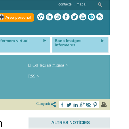
contacte
mapa
Àrea personal
nfermera virtual
Banc Imatges
Infermeres
El Col·legi als mitjans
RSS
Compartir
n
ALTRES NOTÍCIES