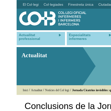
El Col·legi
Col·legiades
Finestreta única
Ciutada
Actualitat
Especialitats
professional
infermeres
Actualitat
/
/
/
Inici
Actualitat
Notícies del Col·legi
Jornada Cicatrius invisibles: q
Conclusions de la Jorn