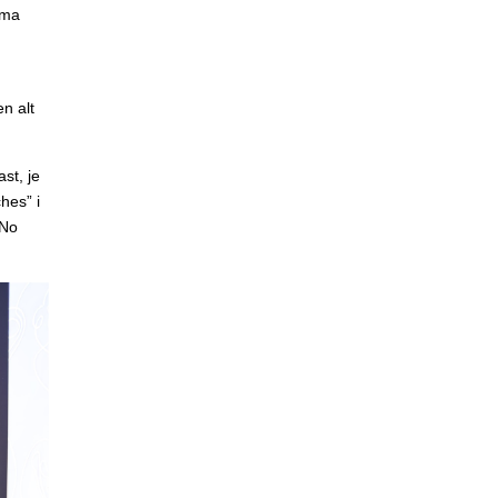
ima
n alt
st, je
hes” i
 No