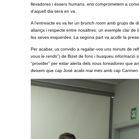
llevadores i éssers humans, ens comprometem a converti
d’aquell dia serà en va.
A l’entreacte es va fer un
brunch room
amb grups de dis
aliança i respecte entre nosaltres; un exemple clar de
les seves esquerdes. La segona part va acollir la present
Per acabar, us convido a regalar-vos uns minuts de refle
vous le rends”) de Bizet de fons i busqueu informació so
“provider” per estar alerta dels nous
toreadores
que ar
deixem que cap José acabi mai més amb cap Carmen. I