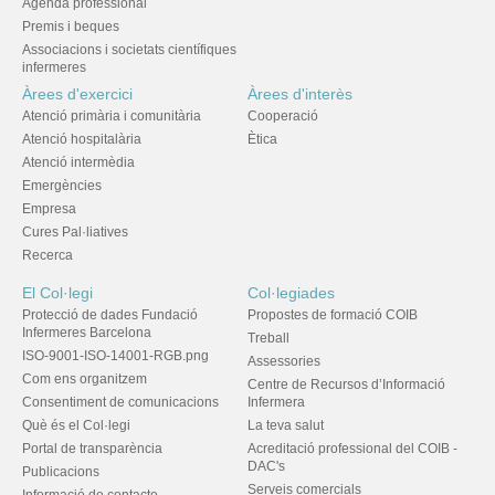
Agenda professional
Premis i beques
Associacions i societats científiques
infermeres
Àrees d'exercici
Àrees d'interès
Atenció primària i comunitària
Cooperació
Atenció hospitalària
Ètica
Atenció intermèdia
Emergències
Empresa
Cures Pal·liatives
Recerca
El Col·legi
Col·legiades
Protecció de dades Fundació
Propostes de formació COIB
Infermeres Barcelona
Treball
ISO-9001-ISO-14001-RGB.png
Assessories
Com ens organitzem
Centre de Recursos d’Informació
Consentiment de comunicacions
Infermera
Què és el Col·legi
La teva salut
Portal de transparència
Acreditació professional del COIB -
DAC's
Publicacions
Serveis comercials