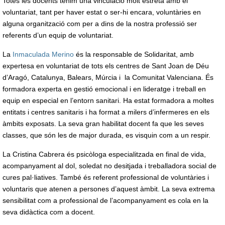
Totes les docents tenim una vinculació molt estreta amb el
voluntariat, tant per haver estat o ser-hi encara, voluntàries en
alguna organització com per a dins de la nostra professió ser
referents d’un equip de voluntariat.
La
Inmaculada Merino
és la responsable de Solidaritat, amb
expertesa en voluntariat de tots els centres de Sant Joan de Déu
d’Aragó, Catalunya, Balears, Múrcia i la Comunitat Valenciana. És
formadora experta en gestió emocional i en lideratge i treball en
equip en especial en l’entorn sanitari. Ha estat formadora a moltes
entitats i centres sanitaris i ha format a milers d’infermeres en els
àmbits exposats. La seva gran habilitat docent fa que les seves
classes, que són les de major durada, es visquin com a un respir.
La Cristina Cabrera és psicòloga especialitzada en final de vida,
acompanyament al dol, soledat no desitjada i treballadora social de
cures pal·liatives. També és referent professional de voluntàries i
voluntaris que atenen a persones d’aquest àmbit. La seva extrema
sensibilitat com a professional de l’acompanyament es cola en la
seva didàctica com a docent.