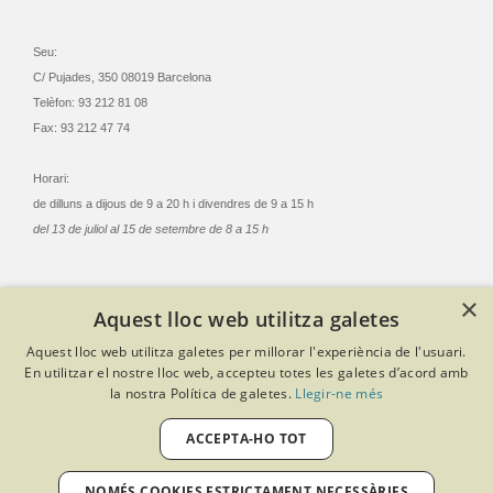
Seu:
C/ Pujades, 350 08019 Barcelona
Telèfon: 93 212 81 08
Fax: 93 212 47 74
Horari:
de dilluns a dijous de 9 a 20 h i divendres de 9 a 15 h
del 13 de juliol al 15 de setembre de 8 a 15 h
×
Aquest lloc web utilitza galetes
© Col·legi Oficial Infermeres i Infermers de Barcelona
Aquest lloc web utilitza galetes per millorar l'experiència de l'usuari.
Criteris de privacitat
Política de cookies
Avís legal
En utilitzar el nostre lloc web, accepteu totes les galetes d’acord amb
Política de protecció de dades
Política de qualitat
la nostra Política de galetes.
Llegir-ne més
Canal de denúncies
Desenvolupat amb Softeng Portal Builder
ACCEPTA-HO TOT
NOMÉS COOKIES ESTRICTAMENT NECESSÀRIES