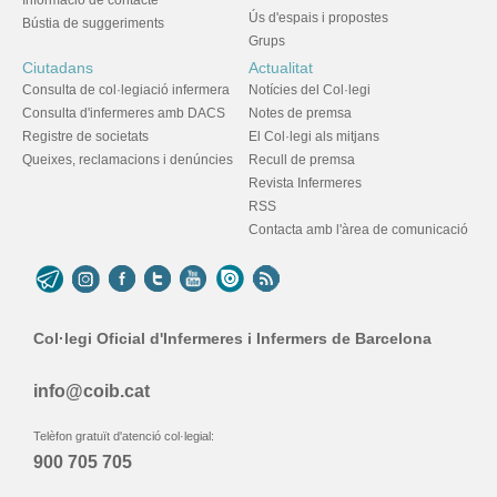
Informació de contacte
Ús d'espais i propostes
Bústia de suggeriments
Grups
Ciutadans
Actualitat
Consulta de col·legiació infermera
Notícies del Col·legi
Consulta d'infermeres amb DACS
Notes de premsa
Registre de societats
El Col·legi als mitjans
Queixes, reclamacions i denúncies
Recull de premsa
Revista Infermeres
RSS
Contacta amb l'àrea de comunicació
Col·legi Oficial d'Infermeres i Infermers de Barcelona
info@coib.cat
Telèfon gratuït d'atenció col·legial:
900 705 705