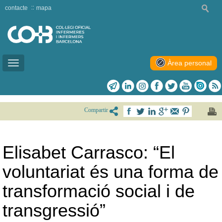
contacte
mapa
Àrea personal
Toggle
navigation
Compartir
Elisabet Carrasco: “El
voluntariat és una forma de
transformació social i de
transgressió”