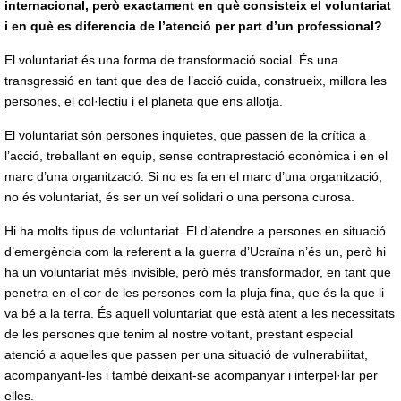
internacional, però exactament en què consisteix el voluntariat
i en què es diferencia de l’atenció per part d’un professional?
El voluntariat és una forma de transformació social. És una
transgressió en tant que des de l’acció cuida, construeix, millora les
persones, el col·lectiu i el planeta que ens allotja.
El voluntariat són persones inquietes, que passen de la crítica a
l’acció, treballant en equip, sense contraprestació econòmica i en el
marc d’una organització. Si no es fa en el marc d’una organització,
no és voluntariat, és ser un veí solidari o una persona curosa.
Hi ha molts tipus de voluntariat. El d’atendre a persones en situació
d’emergència com la referent a la guerra d’Ucraïna n’és un, però hi
ha un voluntariat més invisible, però més transformador, en tant que
penetra en el cor de les persones com la pluja fina, que és la que li
va bé a la terra. És aquell voluntariat que està atent a les necessitats
de les persones que tenim al nostre voltant, prestant especial
atenció a aquelles que passen per una situació de vulnerabilitat,
acompanyant-les i també deixant-se acompanyar i interpel·lar per
elles.