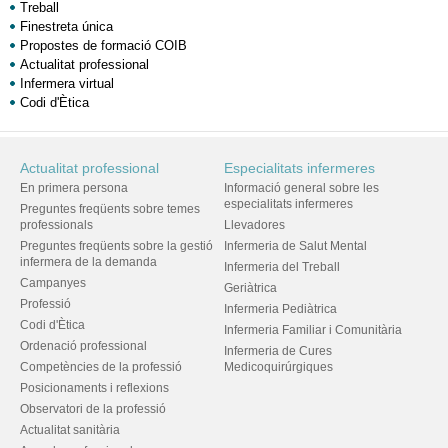
Treball
Finestreta única
Propostes de formació COIB
Actualitat professional
Infermera virtual
Codi d'Ètica
Actualitat professional
Especialitats infermeres
En primera persona
Informació general sobre les
especialitats infermeres
Preguntes freqüents sobre temes
professionals
Llevadores
Preguntes freqüents sobre la gestió
Infermeria de Salut Mental
infermera de la demanda
Infermeria del Treball
Campanyes
Geriàtrica
Professió
Infermeria Pediàtrica
Codi d'Ètica
Infermeria Familiar i Comunitària
Ordenació professional
Infermeria de Cures
Competències de la professió
Medicoquirúrgiques
Posicionaments i reflexions
Observatori de la professió
Actualitat sanitària