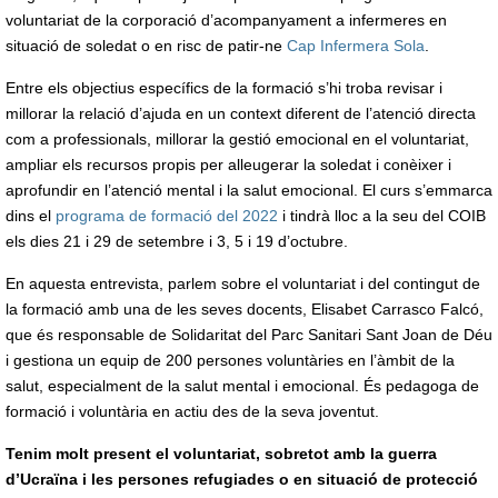
voluntariat de la corporació d’acompanyament a infermeres en
situació de soledat o en risc de patir-ne
Cap Infermera Sola
.
Entre els objectius específics de la formació s’hi troba revisar i
millorar la relació d’ajuda en un context diferent de l’atenció directa
com a professionals, millorar la gestió emocional en el voluntariat,
ampliar els recursos propis per alleugerar la soledat i conèixer i
aprofundir en l’atenció mental i la salut emocional. El curs s’emmarca
dins el
programa de formació del 2022
i tindrà lloc a la seu del COIB
els dies 21 i 29 de setembre i 3, 5 i 19 d’octubre.
En aquesta entrevista, parlem sobre el voluntariat i del contingut de
la formació amb una de les seves docents, Elisabet Carrasco Falcó,
que és responsable de Solidaritat del Parc Sanitari Sant Joan de Déu
i gestiona un equip de 200 persones voluntàries en l’àmbit de la
salut, especialment de la salut mental i emocional. És pedagoga de
formació i voluntària en actiu des de la seva joventut.
Tenim molt present el voluntariat, sobretot amb la guerra
d’Ucraïna i les persones refugiades o en situació de protecció