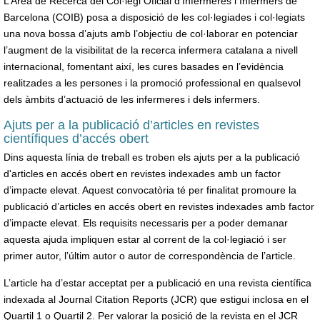
L’Àrea de Recerca del Col·legi Oficial d’Infermeres i Infermers de
Barcelona (COIB) posa a disposició de les col·legiades i col·legiats
una nova bossa d’ajuts amb l’objectiu de col·laborar en potenciar
l’augment de la visibilitat de la recerca infermera catalana a nivell
internacional, fomentant així, les cures basades en l’evidència
realitzades a les persones i la promoció professional en qualsevol
dels àmbits d’actuació de les infermeres i dels infermers.
Ajuts per a la publicació d’articles en revistes
científiques d’accés obert
Dins aquesta línia de treball es troben els ajuts per a la publicació
d'articles en accés obert en revistes indexades amb un factor
d’impacte elevat. Aquest convocatòria té per finalitat promoure la
publicació d’articles en accés obert en revistes indexades amb factor
d’impacte elevat. Els requisits necessaris per a poder demanar
aquesta ajuda impliquen estar al corrent de la col·legiació i ser
primer autor, l’últim autor o autor de correspondència de l’article.
L’article ha d’estar acceptat per a publicació en una revista científica
indexada al Journal Citation Reports (JCR) que estigui inclosa en el
Quartil 1 o Quartil 2. Per valorar la posició de la revista en el JCR