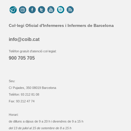
Col·legi Oficial d'Infermeres i Infermers de Barcelona
info@coib.cat
Telèfon gratuït d'atenció col·legial:
900 705 705
Seu:
C/ Pujades, 350 08019 Barcelona
Telèfon: 93 212 81 08
Fax: 93 212 47 74
Horari:
de dilluns a dijous de 9 a 20 h i divendres de 9 a 15 h
del 13 de juliol al 15 de setembre de 8 a 15 h