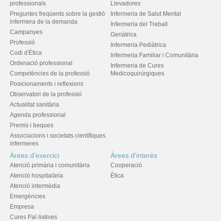
professionals
Llevadores
Preguntes freqüents sobre la gestió
Infermeria de Salut Mental
infermera de la demanda
Infermeria del Treball
Campanyes
Geriàtrica
Professió
Infermeria Pediàtrica
Codi d'Ètica
Infermeria Familiar i Comunitària
Ordenació professional
Infermeria de Cures
Competències de la professió
Medicoquirúrgiques
Posicionaments i reflexions
Observatori de la professió
Actualitat sanitària
Agenda professional
Premis i beques
Associacions i societats científiques
infermeres
Àrees d'exercici
Àrees d'interès
Atenció primària i comunitària
Cooperació
Atenció hospitalària
Ètica
Atenció intermèdia
Emergències
Empresa
Cures Pal·liatives