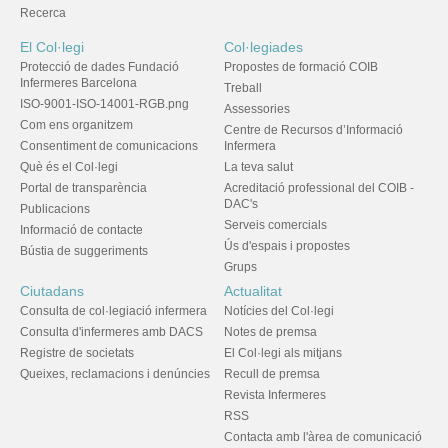
Recerca
El Col·legi
Col·legiades
Protecció de dades Fundació
Propostes de formació COIB
Infermeres Barcelona
Treball
ISO-9001-ISO-14001-RGB.png
Assessories
Com ens organitzem
Centre de Recursos d’Informació
Consentiment de comunicacions
Infermera
Què és el Col·legi
La teva salut
Portal de transparència
Acreditació professional del COIB -
DAC's
Publicacions
Serveis comercials
Informació de contacte
Ús d'espais i propostes
Bústia de suggeriments
Grups
Ciutadans
Actualitat
Consulta de col·legiació infermera
Notícies del Col·legi
Consulta d'infermeres amb DACS
Notes de premsa
Registre de societats
El Col·legi als mitjans
Queixes, reclamacions i denúncies
Recull de premsa
Revista Infermeres
RSS
Contacta amb l'àrea de comunicació