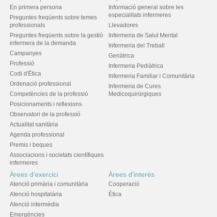
En primera persona
Informació general sobre les
especialitats infermeres
Preguntes freqüents sobre temes
professionals
Llevadores
Preguntes freqüents sobre la gestió
Infermeria de Salut Mental
infermera de la demanda
Infermeria del Treball
Campanyes
Geriàtrica
Professió
Infermeria Pediàtrica
Codi d'Ètica
Infermeria Familiar i Comunitària
Ordenació professional
Infermeria de Cures
Competències de la professió
Medicoquirúrgiques
Posicionaments i reflexions
Observatori de la professió
Actualitat sanitària
Agenda professional
Premis i beques
Associacions i societats científiques
infermeres
Àrees d'exercici
Àrees d'interès
Atenció primària i comunitària
Cooperació
Atenció hospitalària
Ètica
Atenció intermèdia
Emergències