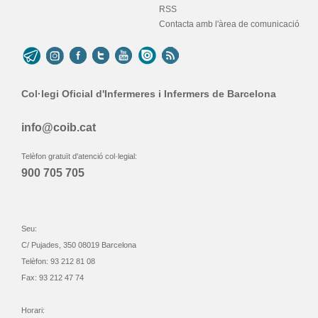
RSS
Contacta amb l'àrea de comunicació
Col·legi Oficial d'Infermeres i Infermers de Barcelona
info@coib.cat
Telèfon gratuït d'atenció col·legial:
900 705 705
Seu:
C/ Pujades, 350 08019 Barcelona
Telèfon: 93 212 81 08
Fax: 93 212 47 74
Horari: