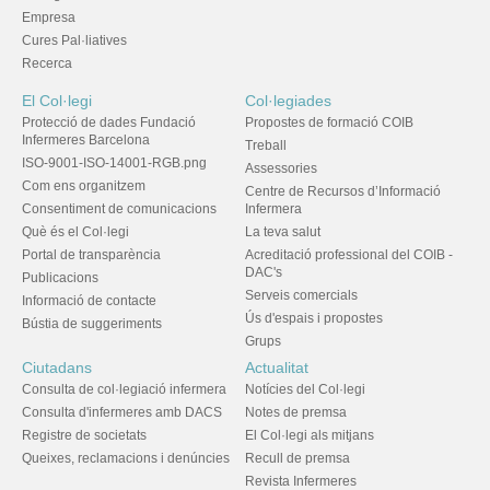
Empresa
Cures Pal·liatives
Recerca
El Col·legi
Col·legiades
Protecció de dades Fundació
Propostes de formació COIB
Infermeres Barcelona
Treball
ISO-9001-ISO-14001-RGB.png
Assessories
Com ens organitzem
Centre de Recursos d’Informació
Consentiment de comunicacions
Infermera
Què és el Col·legi
La teva salut
Portal de transparència
Acreditació professional del COIB -
DAC's
Publicacions
Serveis comercials
Informació de contacte
Ús d'espais i propostes
Bústia de suggeriments
Grups
Ciutadans
Actualitat
Consulta de col·legiació infermera
Notícies del Col·legi
Consulta d'infermeres amb DACS
Notes de premsa
Registre de societats
El Col·legi als mitjans
Queixes, reclamacions i denúncies
Recull de premsa
Revista Infermeres