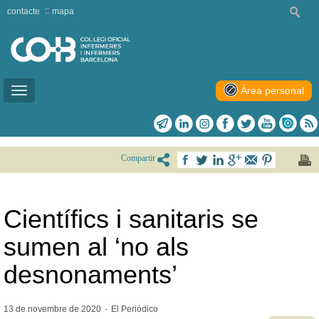
contacte
mapa
Àrea personal
Toggle
navigation
Compartir
Científics i sanitaris se
sumen al ‘no als
desnonaments’
13 de novembre de
2020
-
El Periódico