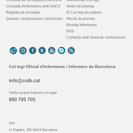
Consulta de col·legiació infermera
Notícies del Col·legi
Consulta d'infermeres amb DACS
Notes de premsa
Registre de societats
El Col·legi als mitjans
Queixes, reclamacions i denúncies
Recull de premsa
Revista Infermeres
RSS
Contacta amb l'àrea de comunicació
Col·legi Oficial d'Infermeres i Infermers de Barcelona
info@coib.cat
Telèfon gratuït d'atenció col·legial:
900 705 705
Seu:
C/ Pujades, 350 08019 Barcelona