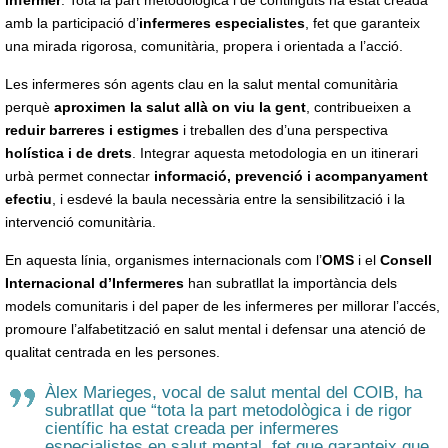
infermer
. Tota la part metodològica i de continguts ha estat creada
amb la participació d’
infermeres especialistes
, fet que garanteix
una mirada rigorosa, comunitària, propera i orientada a l’acció.
Les infermeres són agents clau en la salut mental comunitària
perquè
aproximen la salut allà on viu la gent
, contribueixen a
reduir barreres i estigmes
i treballen des d’una perspectiva
holística i de drets
. Integrar aquesta metodologia en un itinerari
urbà permet connectar
informació, prevenció i acompanyament
efectiu
, i esdevé la baula necessària entre la sensibilització i la
intervenció comunitària.
En aquesta línia, organismes internacionals com l’
OMS
i el
Consell
Internacional d’Infermeres
han subratllat la importància dels
models comunitaris i del paper de les infermeres per millorar l’accés,
promoure l’alfabetització en salut mental i defensar una atenció de
qualitat centrada en les persones.
Àlex Marieges, vocal de salut mental del COIB, ha
subratllat que “tota la part metodològica i de rigor
científic ha estat creada per infermeres
especialistes en salut mental, fet que garanteix que