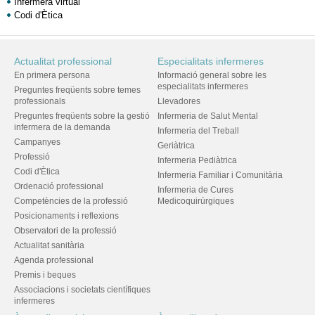
Infermera virtual
Codi d'Ètica
Actualitat professional
Especialitats infermeres
En primera persona
Informació general sobre les
especialitats infermeres
Preguntes freqüents sobre temes
professionals
Llevadores
Preguntes freqüents sobre la gestió
Infermeria de Salut Mental
infermera de la demanda
Infermeria del Treball
Campanyes
Geriàtrica
Professió
Infermeria Pediàtrica
Codi d'Ètica
Infermeria Familiar i Comunitària
Ordenació professional
Infermeria de Cures
Competències de la professió
Medicoquirúrgiques
Posicionaments i reflexions
Observatori de la professió
Actualitat sanitària
Agenda professional
Premis i beques
Associacions i societats científiques
infermeres