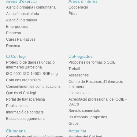
Àrees d'exercici
Àrees d'interès
Atenció primària i comunitària
Cooperació
Atenció hospitalària
Ètica
Atenció intermèdia
Emergències
Empresa
Cures Pal·liatives
Recerca
El Col·legi
Col·legiades
Protecció de dades Fundació
Propostes de formació COIB
Infermeres Barcelona
Treball
ISO-9001-ISO-14001-RGB.png
Assessories
Com ens organitzem
Centre de Recursos d’Informació
Consentiment de comunicacions
Infermera
Què és el Col·legi
La teva salut
Portal de transparència
Acreditació professional del COIB -
DAC's
Publicacions
Serveis comercials
Informació de contacte
Ús d'espais i propostes
Bústia de suggeriments
Grups
Ciutadans
Actualitat