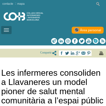
contacte
mapa
Àrea personal
Toggle
navigation
Compartir
Les infermeres consoliden
a Llavaneres un model
pioner de salut mental
comunitària a l’espai públic