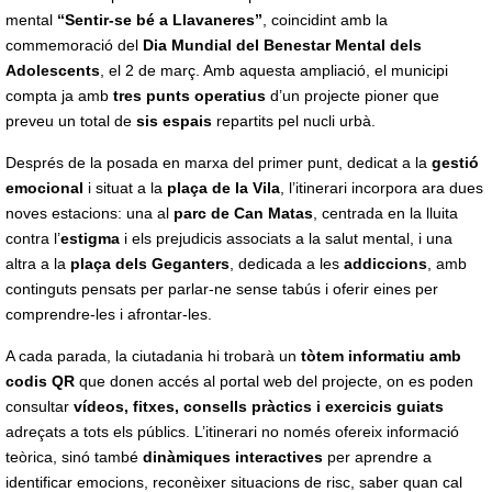
mental
“Sentir-se bé a Llavaneres”
, coincidint amb la
commemoració del
Dia Mundial del Benestar Mental dels
Adolescents
, el 2 de març. Amb aquesta ampliació, el municipi
compta ja amb
tres punts operatius
d’un projecte pioner que
preveu un total de
sis espais
repartits pel nucli urbà.
Després de la posada en marxa del primer punt, dedicat a la
gestió
emocional
i situat a la
plaça de la Vila
, l’itinerari incorpora ara dues
noves estacions: una al
parc de Can Matas
, centrada en la lluita
contra l’
estigma
i els prejudicis associats a la salut mental, i una
altra a la
plaça dels Geganters
, dedicada a les
addiccions
, amb
continguts pensats per parlar-ne sense tabús i oferir eines per
comprendre-les i afrontar-les.
A cada parada, la ciutadania hi trobarà un
tòtem informatiu amb
codis QR
que donen accés al portal web del projecte, on es poden
consultar
vídeos, fitxes, consells pràctics i exercicis guiats
adreçats a tots els públics. L’itinerari no només ofereix informació
teòrica, sinó també
dinàmiques interactives
per aprendre a
identificar emocions, reconèixer situacions de risc, saber quan cal