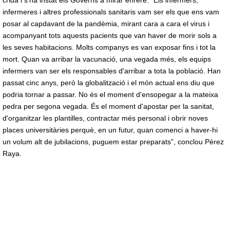
crida i s'ha instat els Governs a mirar enrere. “Els infermers,
infermeres i altres professionals sanitaris vam ser els que ens vam
posar al capdavant de la pandèmia, mirant cara a cara el virus i
acompanyant tots aquests pacients que van haver de morir sols a
les seves habitacions. Molts companys es van exposar fins i tot la
mort. Quan va arribar la vacunació, una vegada més, els equips
infermers van ser els responsables d'arribar a tota la població. Han
passat cinc anys, però la globalització i el món actual ens diu que
podria tornar a passar. No és el moment d'ensopegar a la mateixa
pedra per segona vegada. És el moment d'apostar per la sanitat,
d'organitzar les plantilles, contractar més personal i obrir noves
places universitàries perquè, en un futur, quan comenci a haver-hi
un volum alt de jubilacions, puguem estar preparats”, conclou Pérez
Raya.