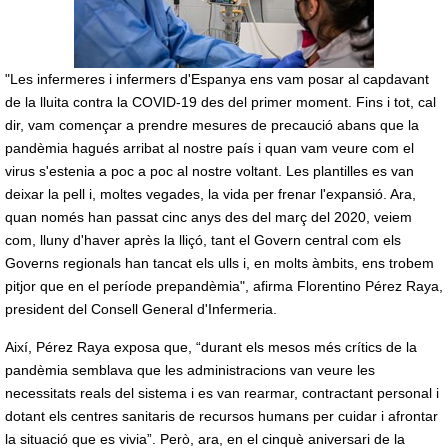
"Les infermeres i infermers d'Espanya ens vam posar al capdavant
de la lluita contra la COVID-19 des del primer moment. Fins i tot, cal
dir, vam començar a prendre mesures de precaució abans que la
pandèmia hagués arribat al nostre país i quan vam veure com el
virus s'estenia a poc a poc al nostre voltant. Les plantilles es van
deixar la pell i, moltes vegades, la vida per frenar l'expansió. Ara,
quan només han passat cinc anys des del març del 2020, veiem
com, lluny d'haver après la lliçó, tant el Govern central com els
Governs regionals han tancat els ulls i, en molts àmbits, ens trobem
pitjor que en el període prepandèmia", afirma Florentino Pérez Raya,
president del Consell General d'Infermeria.
Així, Pérez Raya exposa que, “durant els mesos més crítics de la
pandèmia semblava que les administracions van veure les
necessitats reals del sistema i es van rearmar, contractant personal i
dotant els centres sanitaris de recursos humans per cuidar i afrontar
la situació que es vivia”. Però, ara, en el cinquè aniversari de la