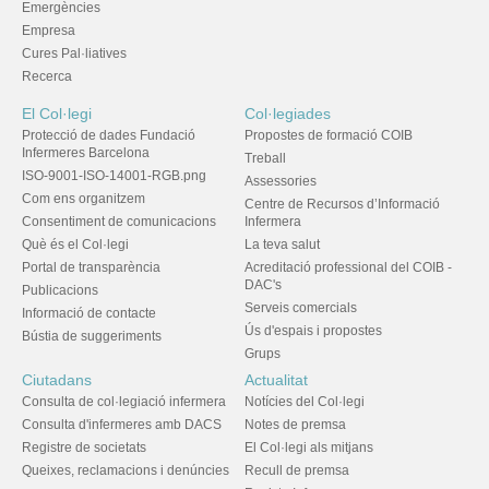
Emergències
Empresa
Cures Pal·liatives
Recerca
El Col·legi
Col·legiades
Protecció de dades Fundació
Propostes de formació COIB
Infermeres Barcelona
Treball
ISO-9001-ISO-14001-RGB.png
Assessories
Com ens organitzem
Centre de Recursos d’Informació
Consentiment de comunicacions
Infermera
Què és el Col·legi
La teva salut
Portal de transparència
Acreditació professional del COIB -
DAC's
Publicacions
Serveis comercials
Informació de contacte
Ús d'espais i propostes
Bústia de suggeriments
Grups
Ciutadans
Actualitat
Consulta de col·legiació infermera
Notícies del Col·legi
Consulta d'infermeres amb DACS
Notes de premsa
Registre de societats
El Col·legi als mitjans
Queixes, reclamacions i denúncies
Recull de premsa