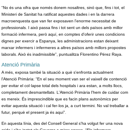
“No és una xifra que només donem nosaltres, sinó que, fins i tot, el
Ministeri de Sanitat ha ratificat aquestes dades i en la darrera
macroenquesta que van fer exposaven l'enorme necessitat de
professionals. I això passa fins i tot sent un dels països amb millor
formació infermera, però aquí, en comptes d'oferir unes condicions
dignes per exercir a Espanya, les administracions estan deixant
marxar infermers i infermeres a altres països amb millors propostes
laborals. Això és inadmissible”, puntualitza Florentino Pérez Raya.
Atenció Primària
A més, exposa també la situació a què s'enfronta actualment
l'Atenció Primària: “En el seu moment van ser el vaixell de contenció
per evitar el col·lapse total dels hospitals i ara estan, a molts llocs,
completament desmantellats. L'Atenció Primària l'hem de cuidar com
es mereix. És imprescindible que es facin plans autonòmics per
evitar aquesta situació i cal fer-los ja, a curt termini. No val treballar a
futur, perquè el present ja és aquí”.
En aquesta línia, des del Consell General s'ha volgut fer una nova