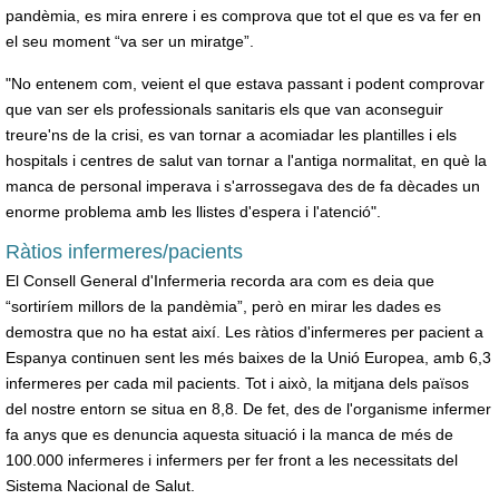
pandèmia, es mira enrere i es comprova que tot el que es va fer en
el seu moment “va ser un miratge”.
"No entenem com, veient el que estava passant i podent comprovar
que van ser els professionals sanitaris els que van aconseguir
treure'ns de la crisi, es van tornar a acomiadar les plantilles i els
hospitals i centres de salut van tornar a l'antiga normalitat, en què la
manca de personal imperava i s'arrossegava des de fa dècades un
enorme problema amb les llistes d'espera i l'atenció".
Ràtios infermeres/pacients
El Consell General d'Infermeria recorda ara com es deia que
“sortiríem millors de la pandèmia”, però en mirar les dades es
demostra que no ha estat així. Les ràtios d'infermeres per pacient a
Espanya continuen sent les més baixes de la Unió Europea, amb 6,3
infermeres per cada mil pacients. Tot i això, la mitjana dels països
del nostre entorn se situa en 8,8. De fet, des de l'organisme infermer
fa anys que es denuncia aquesta situació i la manca de més de
100.000 infermeres i infermers per fer front a les necessitats del
Sistema Nacional de Salut.