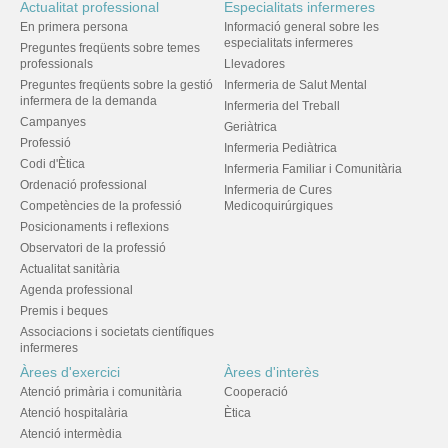
Actualitat professional
Especialitats infermeres
En primera persona
Informació general sobre les
especialitats infermeres
Preguntes freqüents sobre temes
professionals
Llevadores
Preguntes freqüents sobre la gestió
Infermeria de Salut Mental
infermera de la demanda
Infermeria del Treball
Campanyes
Geriàtrica
Professió
Infermeria Pediàtrica
Codi d'Ètica
Infermeria Familiar i Comunitària
Ordenació professional
Infermeria de Cures
Competències de la professió
Medicoquirúrgiques
Posicionaments i reflexions
Observatori de la professió
Actualitat sanitària
Agenda professional
Premis i beques
Associacions i societats científiques
infermeres
Àrees d'exercici
Àrees d'interès
Atenció primària i comunitària
Cooperació
Atenció hospitalària
Ètica
Atenció intermèdia