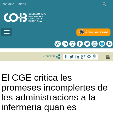
contacte
mapa
Àrea personal
Toggle
navigation
Compartir
El CGE critica les
promeses incomplertes de
les administracions a la
infermeria quan es