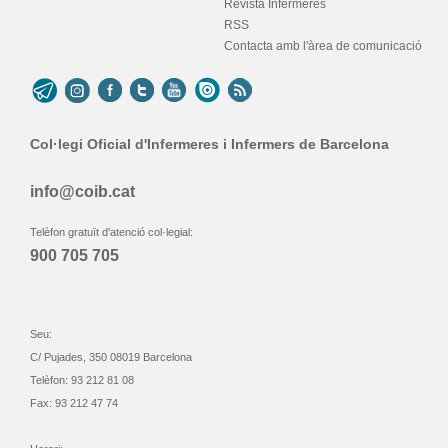
Revista Infermeres
RSS
Contacta amb l'àrea de comunicació
Col·legi Oficial d'Infermeres i Infermers de Barcelona
info@coib.cat
Telèfon gratuït d'atenció col·legial:
900 705 705
Seu:
C/ Pujades, 350 08019 Barcelona
Telèfon: 93 212 81 08
Fax: 93 212 47 74