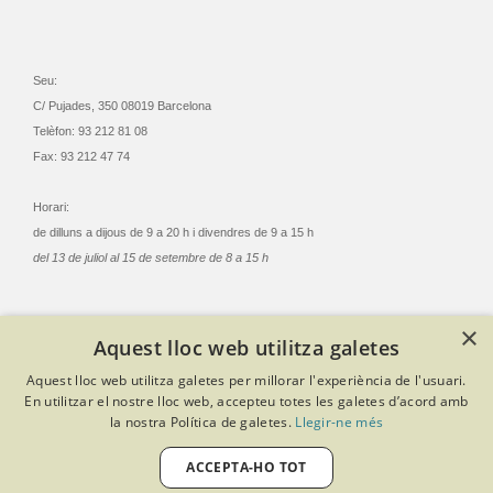
Seu:
C/ Pujades, 350 08019 Barcelona
Telèfon: 93 212 81 08
Fax: 93 212 47 74
Horari:
de dilluns a dijous de 9 a 20 h i divendres de 9 a 15 h
del 13 de juliol al 15 de setembre de 8 a 15 h
×
Aquest lloc web utilitza galetes
© Col·legi Oficial Infermeres i Infermers de Barcelona
Aquest lloc web utilitza galetes per millorar l'experiència de l'usuari.
Criteris de privacitat
Política de cookies
Avís legal
En utilitzar el nostre lloc web, accepteu totes les galetes d’acord amb
Política de protecció de dades
Política de qualitat
la nostra Política de galetes.
Llegir-ne més
Canal de denúncies
Desenvolupat amb Softeng Portal Builder
ACCEPTA-HO TOT