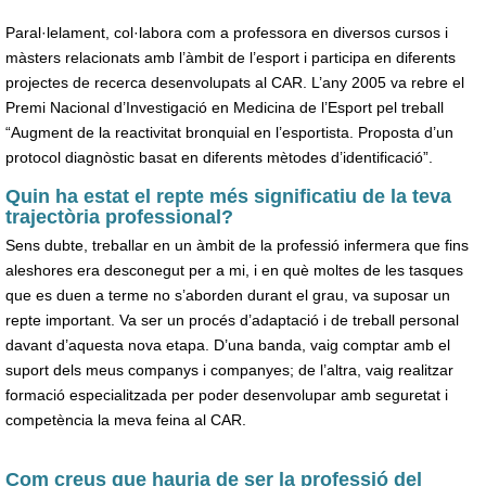
Paral·lelament, col·labora com a professora en diversos cursos i
màsters relacionats amb l’àmbit de l’esport i participa en diferents
projectes de recerca desenvolupats al CAR. L’any 2005 va rebre el
Premi Nacional d’Investigació en Medicina de l’Esport pel treball
“Augment de la reactivitat bronquial en l’esportista. Proposta d’un
protocol diagnòstic basat en diferents mètodes d’identificació”.
Quin ha estat el repte més significatiu de la teva
trajectòria professional?
Sens dubte, treballar en un àmbit de la professió infermera que fins
aleshores era desconegut per a mi, i en què moltes de les tasques
que es duen a terme no s’aborden durant el grau, va suposar un
repte important. Va ser un procés d’adaptació i de treball personal
davant d’aquesta nova etapa. D’una banda, vaig comptar amb el
suport dels meus companys i companyes; de l’altra, vaig realitzar
formació especialitzada per poder desenvolupar amb seguretat i
competència la meva feina al CAR.
Com creus que hauria de ser la professió del