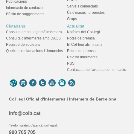
DAC's
Publicacions
Serveis comercials
Informació de contacte
Ús d'espais i propostes
Bústia de suggeriments
Grups
Ciutadans
Actualitat
Consulta de col·legiació infermera
Notícies del Col·legi
Consulta d'infermeres amb DACS
Notes de premsa
Registre de societats
El Col·legi als mitjans
Queixes, reclamacions i denúncies
Recull de premsa
Revista Infermeres
RSS
Contacta amb l'àrea de comunicació
Col·legi Oficial d'Infermeres i Infermers de Barcelona
info@coib.cat
Telèfon gratuït d'atenció col·legial:
900 705 705