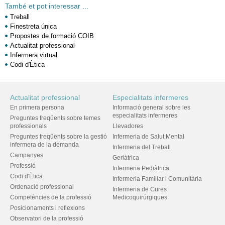
També et pot interessar ...
Treball
Finestreta única
Propostes de formació COIB
Actualitat professional
Infermera virtual
Codi d'Ètica
Actualitat professional
Especialitats infermeres
En primera persona
Informació general sobre les
especialitats infermeres
Preguntes freqüents sobre temes
professionals
Llevadores
Preguntes freqüents sobre la gestió
Infermeria de Salut Mental
infermera de la demanda
Infermeria del Treball
Campanyes
Geriàtrica
Professió
Infermeria Pediàtrica
Codi d'Ètica
Infermeria Familiar i Comunitària
Ordenació professional
Infermeria de Cures
Competències de la professió
Medicoquirúrgiques
Posicionaments i reflexions
Observatori de la professió