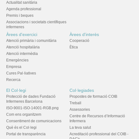
Actualitat sanitària
Agenda professional
Premis i beques
Associacions i societats científiques
infermeres
Àrees d'exercici
Àrees d'interès
Atenció primària i comunitària
Cooperació
Atenció hospitalària
Ètica
Atenció intermèdia
Emergències
Empresa
Cures Pal·liatives
Recerca
El Col·legi
Col·legiades
Protecció de dades Fundació
Propostes de formació COIB
Infermeres Barcelona
Treball
ISO-9001-ISO-14001-RGB.png
Assessories
Com ens organitzem
Centre de Recursos d’Informació
Consentiment de comunicacions
Infermera
Què és el Col·legi
La teva salut
Portal de transparència
Acreditació professional del COIB -