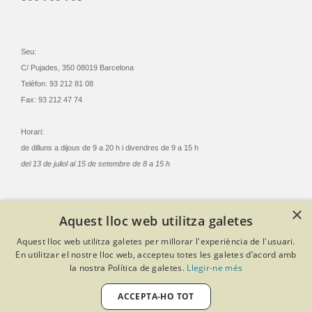
Seu:
C/ Pujades, 350 08019 Barcelona
Telèfon: 93 212 81 08
Fax: 93 212 47 74
Horari:
de dilluns a dijous de 9 a 20 h i divendres de 9 a 15 h
del 13 de juliol al 15 de setembre de 8 a 15 h
×
Aquest lloc web utilitza galetes
© Col·legi Oficial Infermeres i Infermers de Barcelona
Aquest lloc web utilitza galetes per millorar l'experiència de l'usuari.
Criteris de privacitat
Política de cookies
Avís legal
En utilitzar el nostre lloc web, accepteu totes les galetes d’acord amb
Política de protecció de dades
Política de qualitat
la nostra Política de galetes.
Llegir-ne més
Canal de denúncies
Desenvolupat amb Softeng Portal Builder
ACCEPTA-HO TOT