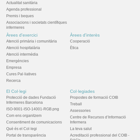
Actualitat sanitària
Agenda professional
Premis i beques
Associacions i societats científiques
infermeres
Àrees d'exercici
Àrees d'interès
Atenció primària i comunitària
Cooperació
Atenció hospitalària
Ètica
Atenció intermèdia
Emergències
Empresa
Cures Pal·liatives
Recerca
El Col·legi
Col·legiades
Protecció de dades Fundació
Propostes de formació COIB
Infermeres Barcelona
Treball
ISO-9001-ISO-14001-RGB.png
Assessories
Com ens organitzem
Centre de Recursos d’Informació
Consentiment de comunicacions
Infermera
Què és el Col·legi
La teva salut
Portal de transparència
Acreditació professional del COIB -