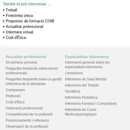
També et pot interessar ...
Treball
Finestreta única
Propostes de formació COIB
Actualitat professional
Infermera virtual
Codi d'Ètica
Actualitat professional
Especialitats infermeres
En primera persona
Informació general sobre les
especialitats infermeres
Preguntes freqüents sobre temes
professionals
Llevadores
Preguntes freqüents sobre la gestió
Infermeria de Salut Mental
infermera de la demanda
Infermeria del Treball
Campanyes
Geriàtrica
Professió
Infermeria Pediàtrica
Codi d'Ètica
Infermeria Familiar i Comunitària
Ordenació professional
Infermeria de Cures
Competències de la professió
Medicoquirúrgiques
Posicionaments i reflexions
Observatori de la professió