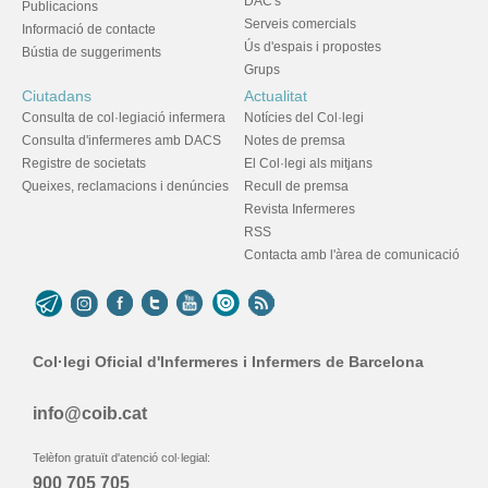
DAC's
Publicacions
Serveis comercials
Informació de contacte
Ús d'espais i propostes
Bústia de suggeriments
Grups
Ciutadans
Actualitat
Consulta de col·legiació infermera
Notícies del Col·legi
Consulta d'infermeres amb DACS
Notes de premsa
Registre de societats
El Col·legi als mitjans
Queixes, reclamacions i denúncies
Recull de premsa
Revista Infermeres
RSS
Contacta amb l'àrea de comunicació
Col·legi Oficial d'Infermeres i Infermers de Barcelona
info@coib.cat
Telèfon gratuït d'atenció col·legial:
900 705 705