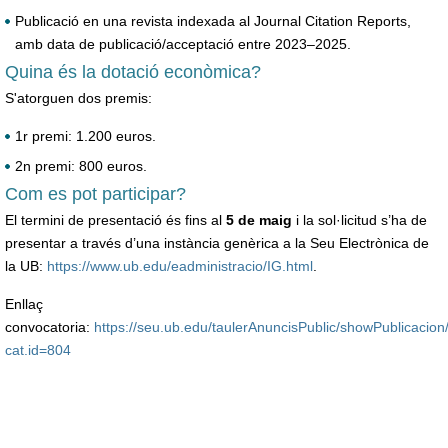
Publicació en una revista indexada al Journal Citation Reports,
amb data de publicació/acceptació entre 2023–2025.
Quina és la dotació econòmica?
S'atorguen dos premis:
1r premi: 1.200 euros.
2n premi: 800 euros.
Com es pot participar?
El termini de presentació és fins al
5 de maig
i la sol·licitud s’ha de
presentar a través d’una instància genèrica a la Seu Electrònica de
la UB:
https://www.ub.edu/eadministracio/IG.html
.
Enllaç
convocatoria:
https://seu.ub.edu/taulerAnuncisPublic/showPublicacio
cat.id=804