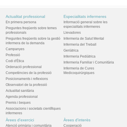
Actualitat professional
Especialitats infermeres
En primera persona
Informació general sobre les
especialitats infermeres
Preguntes freqüents sobre temes
professionals
Llevadores
Preguntes freqüents sobre la gestió
Infermeria de Salut Mental
infermera de la demanda
Infermeria del Treball
Campanyes
Geriàtrica
Professió
Infermeria Pediàtrica
Codi d'Ètica
Infermeria Familiar i Comunitària
Ordenació professional
Infermeria de Cures
Competències de la professió
Medicoquirúrgiques
Posicionaments i reflexions
Observatori de la professió
Actualitat sanitària
Agenda professional
Premis i beques
Associacions i societats científiques
infermeres
Àrees d'exercici
Àrees d'interès
Atenció primària i comunitària
Cooperació