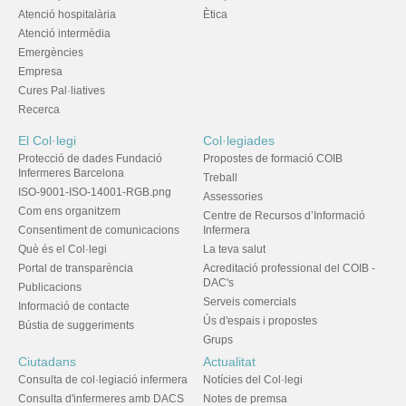
Atenció hospitalària
Ètica
Atenció intermèdia
Emergències
Empresa
Cures Pal·liatives
Recerca
El Col·legi
Col·legiades
Protecció de dades Fundació
Propostes de formació COIB
Infermeres Barcelona
Treball
ISO-9001-ISO-14001-RGB.png
Assessories
Com ens organitzem
Centre de Recursos d’Informació
Consentiment de comunicacions
Infermera
Què és el Col·legi
La teva salut
Portal de transparència
Acreditació professional del COIB -
DAC's
Publicacions
Serveis comercials
Informació de contacte
Ús d'espais i propostes
Bústia de suggeriments
Grups
Ciutadans
Actualitat
Consulta de col·legiació infermera
Notícies del Col·legi
Consulta d'infermeres amb DACS
Notes de premsa