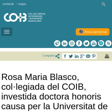
contacte
mapa
Àrea personal
Toggle
navigation
Compartir
Rosa Maria Blasco,
col·legiada del COIB,
investida doctora honoris
causa per la Universitat de