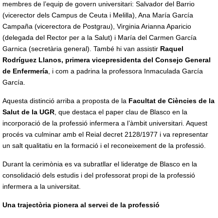
membres de l’equip de govern universitari: Salvador del Barrio
(vicerector dels Campus de Ceuta i Melilla), Ana María García
Campaña (vicerectora de Postgrau), Virginia Arianna Aparicio
(delegada del Rector per a la Salut) i María del Carmen García
Garnica (secretària general). També hi van assistir
Raquel
Rodríguez Llanos, primera vicepresidenta del Consejo General
de Enfermería
, i com a padrina la professora Inmaculada García
García.
Aquesta distinció arriba a proposta de la
Facultat de Ciències de la
Salut de la UGR
, que destaca el paper clau de Blasco en la
incorporació de la professió infermera a l’àmbit universitari. Aquest
procés va culminar amb el Reial decret 2128/1977 i va representar
un salt qualitatiu en la formació i el reconeixement de la professió.
Durant la cerimònia es va subratllar el lideratge de Blasco en la
consolidació dels estudis i del professorat propi de la professió
infermera a la universitat.
Una trajectòria pionera al servei de la professió