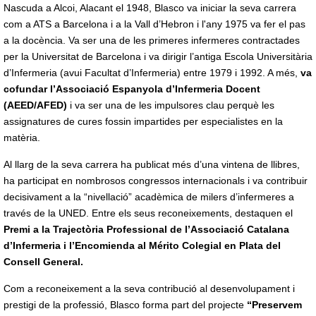
Nascuda a Alcoi, Alacant el 1948, Blasco va iniciar la seva carrera
com a ATS a Barcelona i a la Vall d’Hebron i l'any 1975 va fer el pas
a la docència. Va ser una de les primeres infermeres contractades
per la Universitat de Barcelona i va dirigir l’antiga Escola Universitària
d’Infermeria (avui Facultat d’Infermeria) entre 1979 i 1992. A més,
va
cofundar l’Associació Espanyola d’Infermeria Docent
(AEED/AFED)
i va ser una de les impulsores clau perquè les
assignatures de cures fossin impartides per especialistes en la
matèria.
Al llarg de la seva carrera ha publicat més d’una vintena de llibres,
ha participat en nombrosos congressos internacionals i va contribuir
decisivament a la “nivellació” acadèmica de milers d’infermeres a
través de la UNED. Entre els seus reconeixements, destaquen el
Premi a la Trajectòria Professional de l’Associació Catalana
d’Infermeria i l’Encomienda al Mérito Colegial en Plata del
Consell General.
Com a reconeixement a la seva contribució al desenvolupament i
prestigi de la professió, Blasco forma part del projecte
“Preservem