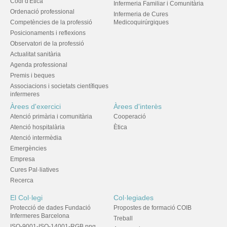
Codi d'Ètica
Infermeria Familiar i Comunitària
Ordenació professional
Infermeria de Cures
Competències de la professió
Medicoquirúrgiques
Posicionaments i reflexions
Observatori de la professió
Actualitat sanitària
Agenda professional
Premis i beques
Associacions i societats científiques
infermeres
Àrees d'exercici
Àrees d'interès
Atenció primària i comunitària
Cooperació
Atenció hospitalària
Ètica
Atenció intermèdia
Emergències
Empresa
Cures Pal·liatives
Recerca
El Col·legi
Col·legiades
Protecció de dades Fundació
Propostes de formació COIB
Infermeres Barcelona
Treball
ISO-9001-ISO-14001-RGB.png