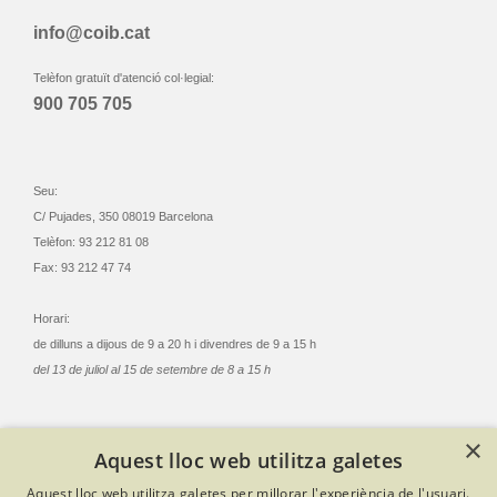
info@coib.cat
Telèfon gratuït d'atenció col·legial:
900 705 705
Seu:
C/ Pujades, 350 08019 Barcelona
Telèfon: 93 212 81 08
Fax: 93 212 47 74
Horari:
de dilluns a dijous de 9 a 20 h i divendres de 9 a 15 h
del 13 de juliol al 15 de setembre de 8 a 15 h
×
Aquest lloc web utilitza galetes
© Col·legi Oficial Infermeres i Infermers de Barcelona
Aquest lloc web utilitza galetes per millorar l'experiència de l'usuari.