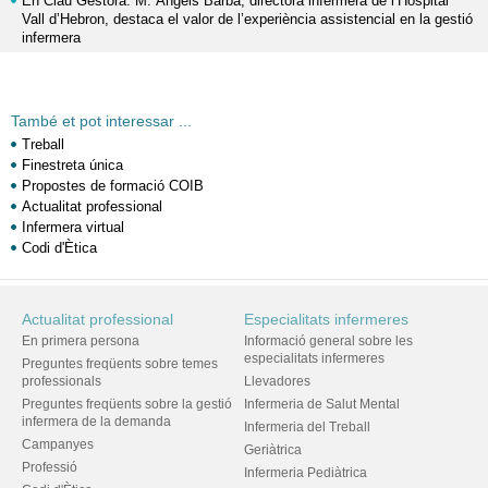
En Clau Gestora: M. Àngels Barba, directora infermera de l’Hospital
Vall d’Hebron, destaca el valor de l’experiència assistencial en la gestió
infermera
També et pot interessar ...
Treball
Finestreta única
Propostes de formació COIB
Actualitat professional
Infermera virtual
Codi d'Ètica
Actualitat professional
Especialitats infermeres
En primera persona
Informació general sobre les
especialitats infermeres
Preguntes freqüents sobre temes
professionals
Llevadores
Preguntes freqüents sobre la gestió
Infermeria de Salut Mental
infermera de la demanda
Infermeria del Treball
Campanyes
Geriàtrica
Professió
Infermeria Pediàtrica