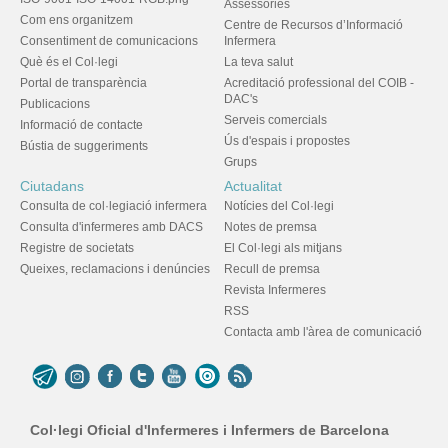
Assessories
Com ens organitzem
Centre de Recursos d’Informació
Consentiment de comunicacions
Infermera
Què és el Col·legi
La teva salut
Portal de transparència
Acreditació professional del COIB -
DAC's
Publicacions
Serveis comercials
Informació de contacte
Ús d'espais i propostes
Bústia de suggeriments
Grups
Ciutadans
Actualitat
Consulta de col·legiació infermera
Notícies del Col·legi
Consulta d'infermeres amb DACS
Notes de premsa
Registre de societats
El Col·legi als mitjans
Queixes, reclamacions i denúncies
Recull de premsa
Revista Infermeres
RSS
Contacta amb l'àrea de comunicació
Col·legi Oficial d'Infermeres i Infermers de Barcelona