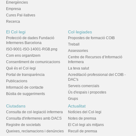
Emergències
Empresa
Cures Pal·liatives
Recerca
El Col·legi
Col·legiades
Protecció de dades Fundació
Propostes de formació COIB
Infermeres Barcelona
Treball
ISO-9001-ISO-14001-RGB.png
Assessories
Com ens organitzem
Centre de Recursos d’Informació
Consentiment de comunicacions
Infermera
Què és el Col·legi
La teva salut
Portal de transparència
Acreditació professional del COIB -
DAC's
Publicacions
Serveis comercials
Informació de contacte
Ús d'espais i propostes
Bústia de suggeriments
Grups
Ciutadans
Actualitat
Consulta de col·legiació infermera
Notícies del Col·legi
Consulta d'infermeres amb DACS
Notes de premsa
Registre de societats
El Col·legi als mitjans
Queixes, reclamacions i denúncies
Recull de premsa