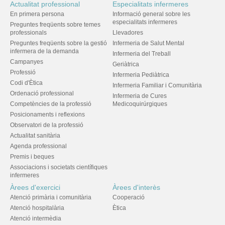
Actualitat professional
Especialitats infermeres
En primera persona
Informació general sobre les
especialitats infermeres
Preguntes freqüents sobre temes
professionals
Llevadores
Preguntes freqüents sobre la gestió
Infermeria de Salut Mental
infermera de la demanda
Infermeria del Treball
Campanyes
Geriàtrica
Professió
Infermeria Pediàtrica
Codi d'Ètica
Infermeria Familiar i Comunitària
Ordenació professional
Infermeria de Cures
Competències de la professió
Medicoquirúrgiques
Posicionaments i reflexions
Observatori de la professió
Actualitat sanitària
Agenda professional
Premis i beques
Associacions i societats científiques
infermeres
Àrees d'exercici
Àrees d'interès
Atenció primària i comunitària
Cooperació
Atenció hospitalària
Ètica
Atenció intermèdia