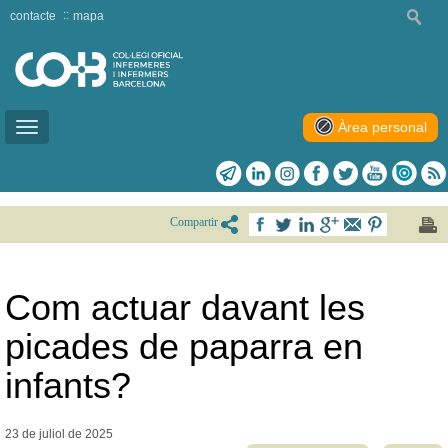
contacte
mapa
Àrea personal
Toggle
navigation
Compartir
Com actuar davant les
picades de paparra en
infants?
23 de juliol de
2025