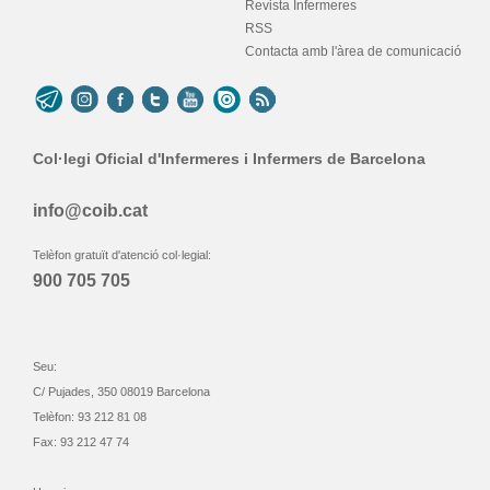
Revista Infermeres
RSS
Contacta amb l'àrea de comunicació
Col·legi Oficial d'Infermeres i Infermers de Barcelona
info@coib.cat
Telèfon gratuït d'atenció col·legial:
900 705 705
Seu:
C/ Pujades, 350 08019 Barcelona
Telèfon: 93 212 81 08
Fax: 93 212 47 74