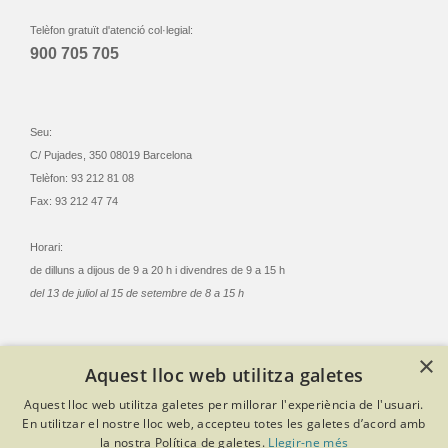
Telèfon gratuït d'atenció col·legial:
900 705 705
Seu:
C/ Pujades, 350 08019 Barcelona
Telèfon: 93 212 81 08
Fax: 93 212 47 74
Horari:
de dilluns a dijous de 9 a 20 h i divendres de 9 a 15 h
del 13 de juliol al 15 de setembre de 8 a 15 h
×
Aquest lloc web utilitza galetes
© Col·legi Oficial Infermeres i Infermers de Barcelona
Aquest lloc web utilitza galetes per millorar l'experiència de l'usuari.
Criteris de privacitat
Política de cookies
Avís legal
En utilitzar el nostre lloc web, accepteu totes les galetes d’acord amb
Política de protecció de dades
Política de qualitat
la nostra Política de galetes.
Llegir-ne més