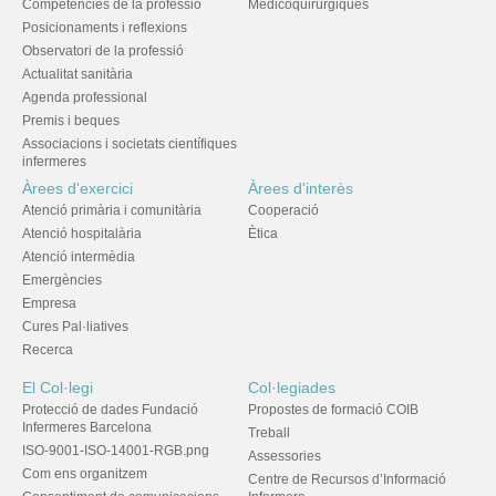
Competències de la professió
Medicoquirúrgiques
Posicionaments i reflexions
Observatori de la professió
Actualitat sanitària
Agenda professional
Premis i beques
Associacions i societats científiques
infermeres
Àrees d'exercici
Àrees d'interès
Atenció primària i comunitària
Cooperació
Atenció hospitalària
Ètica
Atenció intermèdia
Emergències
Empresa
Cures Pal·liatives
Recerca
El Col·legi
Col·legiades
Protecció de dades Fundació
Propostes de formació COIB
Infermeres Barcelona
Treball
ISO-9001-ISO-14001-RGB.png
Assessories
Com ens organitzem
Centre de Recursos d’Informació