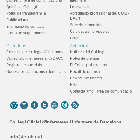
Consentiment de comunicacions
Infermera
Què és el Col·legi
La teva salut
Portal de transparència
Acreditació professional del COIB -
DAC's
Publicacions
Serveis comercials
Informació de contacte
Ús d'espais i propostes
Bústia de suggeriments
Grups
Ciutadans
Actualitat
Consulta de col·legiació infermera
Notícies del Col·legi
Consulta d'infermeres amb DACS
Notes de premsa
Registre de societats
El Col·legi als mitjans
Queixes, reclamacions i denúncies
Recull de premsa
Revista Infermeres
RSS
Contacta amb l'àrea de comunicació
Col·legi Oficial d'Infermeres i Infermers de Barcelona
info@coib.cat