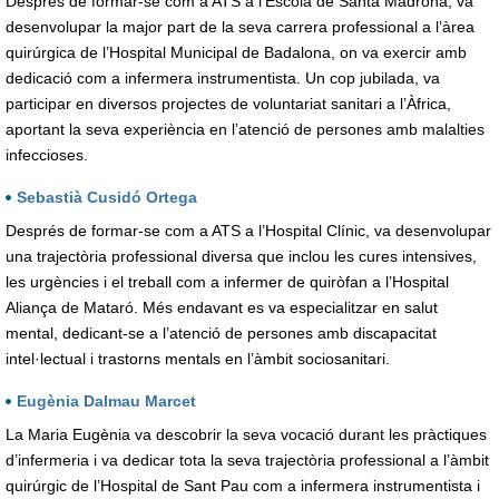
Després de formar-se com a ATS a l’Escola de Santa Madrona, va
desenvolupar la major part de la seva carrera professional a l’àrea
quirúrgica de l’Hospital Municipal de Badalona, on va exercir amb
dedicació com a infermera instrumentista. Un cop jubilada, va
participar en diversos projectes de voluntariat sanitari a l’Àfrica,
aportant la seva experiència en l’atenció de persones amb malalties
infeccioses.
Sebastià Cusidó Ortega
Després de formar-se com a ATS a l’Hospital Clínic, va desenvolupar
una trajectòria professional diversa que inclou les cures intensives,
les urgències i el treball com a infermer de quiròfan a l’Hospital
Aliança de Mataró. Més endavant es va especialitzar en salut
mental, dedicant-se a l’atenció de persones amb discapacitat
intel·lectual i trastorns mentals en l’àmbit sociosanitari.
Eugènia Dalmau Marcet
La Maria Eugènia va descobrir la seva vocació durant les pràctiques
d’infermeria i va dedicar tota la seva trajectòria professional a l’àmbit
quirúrgic de l’Hospital de Sant Pau com a infermera instrumentista i