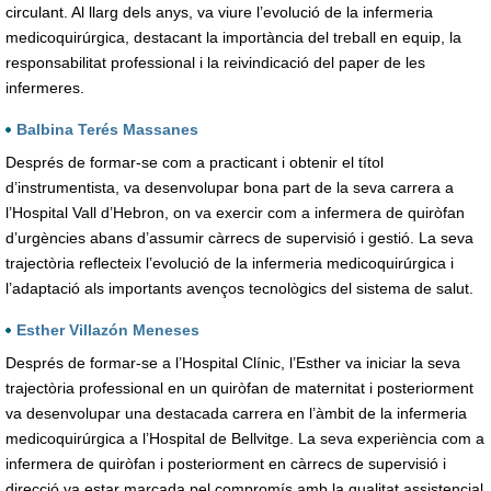
circulant. Al llarg dels anys, va viure l’evolució de la infermeria
medicoquirúrgica, destacant la importància del treball en equip, la
responsabilitat professional i la reivindicació del paper de les
infermeres.
Balbina Terés Massanes
Després de formar-se com a practicant i obtenir el títol
d’instrumentista, va desenvolupar bona part de la seva carrera a
l’Hospital Vall d’Hebron, on va exercir com a infermera de quiròfan
d’urgències abans d’assumir càrrecs de supervisió i gestió. La seva
trajectòria reflecteix l’evolució de la infermeria medicoquirúrgica i
l’adaptació als importants avenços tecnològics del sistema de salut.
Esther Villazón Meneses
Després de formar-se a l’Hospital Clínic, l’Esther va iniciar la seva
trajectòria professional en un quiròfan de maternitat i posteriorment
va desenvolupar una destacada carrera en l’àmbit de la infermeria
medicoquirúrgica a l’Hospital de Bellvitge. La seva experiència com a
infermera de quiròfan i posteriorment en càrrecs de supervisió i
direcció va estar marcada pel compromís amb la qualitat assistencial