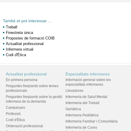
També et pot interessar ...
Treball
Finestreta única
Propostes de formació COIB
Actualitat professional
Infermera virtual
Codi d'Ètica
Actualitat professional
Especialitats infermeres
En primera persona
Informació general sobre les
especialitats infermeres
Preguntes freqüents sobre temes
professionals
Llevadores
Preguntes freqüents sobre la gestió
Infermeria de Salut Mental
infermera de la demanda
Infermeria del Treball
Campanyes
Geriàtrica
Professió
Infermeria Pediàtrica
Codi d'Ètica
Infermeria Familiar i Comunitària
Ordenació professional
Infermeria de Cures