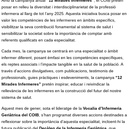
Amb la campanya anual
“12 Mirades Infermeres”
, el COIB pretén
posar en relleu la diversitat i interdisciplinarietat de la professió
infermera al llarg de tot l’any 2025. Aquesta iniciativa busca posar en
valor les competències de les infermeres en àmbits específics,
visibilitzar la seva contribució fonamental al sistema de salut i
sensibilitzar la societat sobre la importància de comptar amb
referents qualificats en cada especialitat.
Cada mes, la campanya se centrarà en una especialitat o àmbit
infermer diferent, posant èmfasi en les competències específiques,
els reptes associats i l’impacte tangible en la salut de la població. A
través d’accions divulgatives, com publicacions, testimonis de
professionals, guies pràctiques i esdeveniments, la campanya
“12
Mirades Infermeres”
pretén inspirar, educar i reivindicar la
rellevància de les infermeres en la construcció del futur del nostre
sistema de salut.
Aquest mes de gener, sota el lideratge de la
Vocalia d’Infermeria
Geriàtrica del COIB
, s’han programat diverses accions destinades a
reflexionar sobre la importància d’aquesta especialitat, incloent-hi la
futura publicació del
Decàleg de la Infermeria Geriàtrica
, que