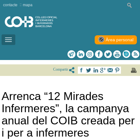
contacte
mapa
Àrea personal
Toggle
navigation
Compartir
Arrenca “12 Mirades
Infermeres”, la campanya
anual del COIB creada per
i per a infermeres