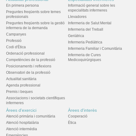
En primera persona
Informació general sobre les
especialitats infermeres
Preguntes freqüents sobre temes
professionals
Llevadores
Preguntes freqüents sobre la gestió
Infermeria de Salut Mental
infermera de la demanda
Infermeria del Treball
Campanyes
Geriàtrica
Professió
Infermeria Pediàtrica
Codi d'Ètica
Infermeria Familiar i Comunitària
Ordenació professional
Infermeria de Cures
Competències de la professió
Medicoquirúrgiques
Posicionaments i reflexions
Observatori de la professió
Actualitat sanitària
Agenda professional
Premis i beques
Associacions i societats científiques
infermeres
Àrees d'exercici
Àrees d'interès
Atenció primària i comunitària
Cooperació
Atenció hospitalària
Ètica
Atenció intermèdia
Emergències