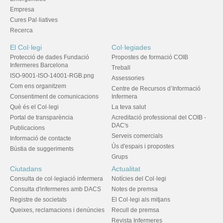
Empresa
Cures Pal·liatives
Recerca
El Col·legi
Col·legiades
Protecció de dades Fundació
Propostes de formació COIB
Infermeres Barcelona
Treball
ISO-9001-ISO-14001-RGB.png
Assessories
Com ens organitzem
Centre de Recursos d’Informació
Consentiment de comunicacions
Infermera
Què és el Col·legi
La teva salut
Portal de transparència
Acreditació professional del COIB -
DAC's
Publicacions
Serveis comercials
Informació de contacte
Ús d'espais i propostes
Bústia de suggeriments
Grups
Ciutadans
Actualitat
Consulta de col·legiació infermera
Notícies del Col·legi
Consulta d'infermeres amb DACS
Notes de premsa
Registre de societats
El Col·legi als mitjans
Queixes, reclamacions i denúncies
Recull de premsa
Revista Infermeres