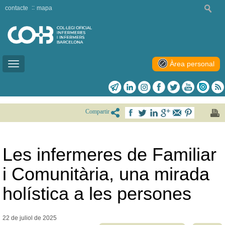
contacte
mapa
Àrea personal
Toggle
navigation
Compartir
Les infermeres de Familiar
i Comunitària, una mirada
holística a les persones
22 de juliol de
2025