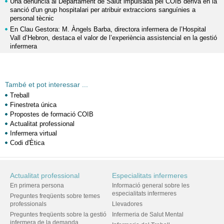
Una denúncia al Departament de Salut impulsada pel COIB deriva en la
sanció d'un grup hospitalari per atribuir extraccions sanguínies a
personal tècnic
En Clau Gestora: M. Àngels Barba, directora infermera de l’Hospital
Vall d’Hebron, destaca el valor de l’experiència assistencial en la gestió
infermera
També et pot interessar ...
Treball
Finestreta única
Propostes de formació COIB
Actualitat professional
Infermera virtual
Codi d'Ètica
Actualitat professional
Especialitats infermeres
En primera persona
Informació general sobre les
especialitats infermeres
Preguntes freqüents sobre temes
professionals
Llevadores
Preguntes freqüents sobre la gestió
Infermeria de Salut Mental
infermera de la demanda