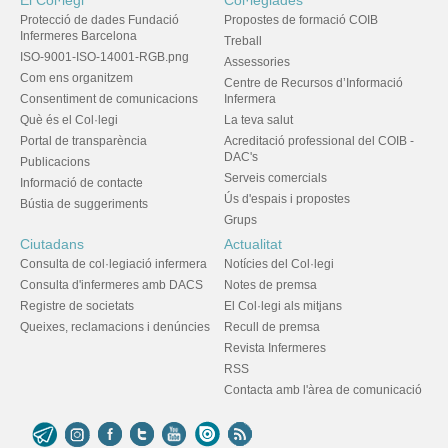
El Col·legi
Col·legiades
Protecció de dades Fundació
Propostes de formació COIB
Infermeres Barcelona
Treball
ISO-9001-ISO-14001-RGB.png
Assessories
Com ens organitzem
Centre de Recursos d’Informació
Consentiment de comunicacions
Infermera
Què és el Col·legi
La teva salut
Portal de transparència
Acreditació professional del COIB -
DAC's
Publicacions
Serveis comercials
Informació de contacte
Ús d'espais i propostes
Bústia de suggeriments
Grups
Ciutadans
Actualitat
Consulta de col·legiació infermera
Notícies del Col·legi
Consulta d'infermeres amb DACS
Notes de premsa
Registre de societats
El Col·legi als mitjans
Queixes, reclamacions i denúncies
Recull de premsa
Revista Infermeres
RSS
Contacta amb l'àrea de comunicació