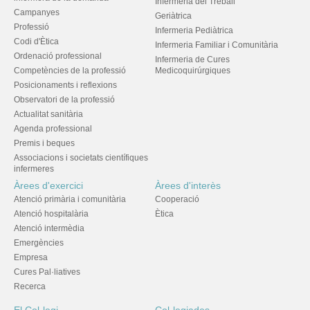
Infermeria del Treball
Campanyes
Geriàtrica
Professió
Infermeria Pediàtrica
Codi d'Ètica
Infermeria Familiar i Comunitària
Ordenació professional
Infermeria de Cures
Competències de la professió
Medicoquirúrgiques
Posicionaments i reflexions
Observatori de la professió
Actualitat sanitària
Agenda professional
Premis i beques
Associacions i societats científiques
infermeres
Àrees d'exercici
Àrees d'interès
Atenció primària i comunitària
Cooperació
Atenció hospitalària
Ètica
Atenció intermèdia
Emergències
Empresa
Cures Pal·liatives
Recerca