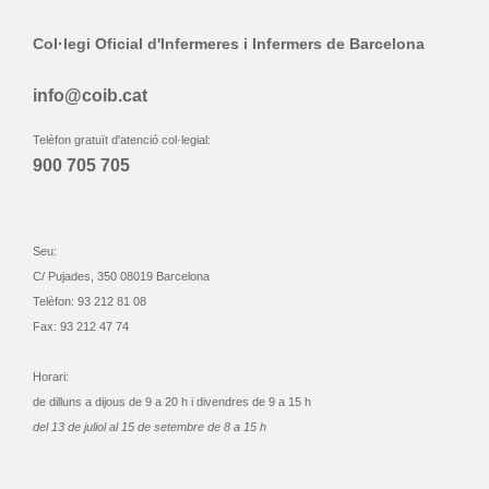
Col·legi Oficial d'Infermeres i Infermers de Barcelona
info@coib.cat
Telèfon gratuït d'atenció col·legial:
900 705 705
Seu:
C/ Pujades, 350 08019 Barcelona
Telèfon: 93 212 81 08
Fax: 93 212 47 74
Horari:
de dilluns a dijous de 9 a 20 h i divendres de 9 a 15 h
del 13 de juliol al 15 de setembre de 8 a 15 h