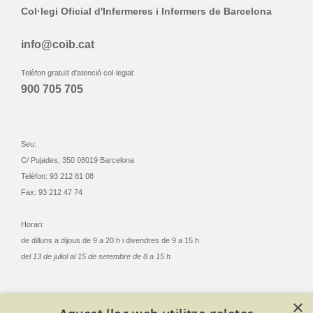
Col·legi Oficial d'Infermeres i Infermers de Barcelona
info@coib.cat
Telèfon gratuït d'atenció col·legial:
900 705 705
Seu:
C/ Pujades, 350 08019 Barcelona
Telèfon: 93 212 81 08
Fax: 93 212 47 74
Horari:
de dilluns a dijous de 9 a 20 h i divendres de 9 a 15 h
del 13 de juliol al 15 de setembre de 8 a 15 h
×