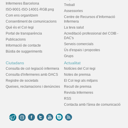
Infermeres Barcelona
Treball
ISO-9001-ISO-14001-RGB.png
Assessories
Com ens organitzem
Centre de Recursos d’Informació
Consentiment de comunicacions
Infermera
Què és el Col·legi
La teva salut
Portal de transparència
Acreditació professional del COIB -
DAC's
Publicacions
Serveis comercials
Informació de contacte
Ús d'espais i propostes
Bústia de suggeriments
Grups
Ciutadans
Actualitat
Consulta de col·legiació infermera
Notícies del Col·legi
Consulta d'infermeres amb DACS
Notes de premsa
Registre de societats
El Col·legi als mitjans
Queixes, reclamacions i denúncies
Recull de premsa
Revista Infermeres
RSS
Contacta amb l'àrea de comunicació