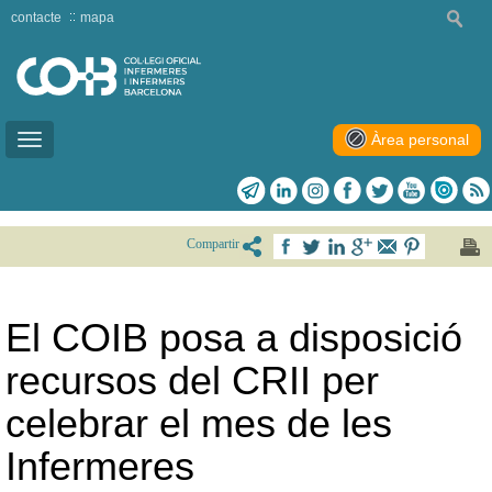
contacte
mapa
Àrea personal
Toggle
navigation
Compartir
El COIB posa a disposició
recursos del CRII per
celebrar el mes de les
Infermeres