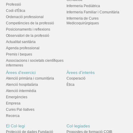
Professió
Infermeria Pediàtrica
Codi d'Ètica
Infermeria Familiar i Comunitària
Ordenació professional
Infermeria de Cures
Competències de la professió
Medicoquirúrgiques
Posicionaments i reflexions
Observatori de la professió
Actualitat sanitària
Agenda professional
Premis i beques
Associacions i societats científiques
infermeres
Àrees d'exercici
Àrees d'interès
Atenció primària i comunitària
Cooperació
Atenció hospitalària
Ètica
Atenció intermèdia
Emergències
Empresa
Cures Pal·liatives
Recerca
El Col·legi
Col·legiades
Protecció de dades Fundació
Propostes de formació COIB