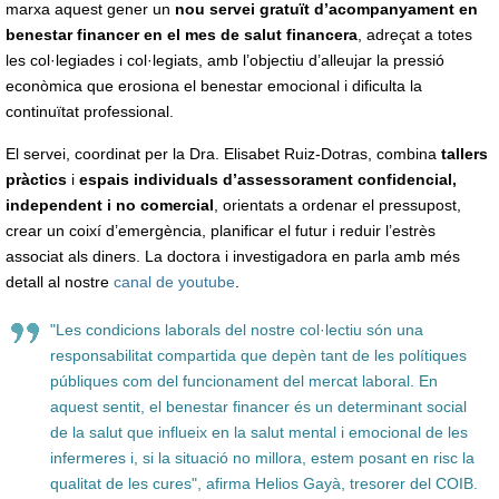
marxa aquest gener un
nou servei gratuït d’acompanyament en
benestar financer en el mes de salut financera
, adreçat a totes
les col·legiades i col·legiats, amb l’objectiu d’alleujar la pressió
econòmica que erosiona el benestar emocional i dificulta la
continuïtat professional.
El servei, coordinat per la Dra. Elisabet Ruiz-Dotras, combina
tallers
pràctics
i
espais individuals d’assessorament confidencial,
independent i no comercial
, orientats a ordenar el pressupost,
crear un coixí d’emergència, planificar el futur i reduir l’estrès
associat als diners. La doctora i investigadora en parla amb més
detall al nostre
canal de youtube
.
"Les condicions laborals del nostre col·lectiu són una
responsabilitat compartida que depèn tant de les polítiques
públiques com del funcionament del mercat laboral. En
aquest sentit, el benestar financer és un determinant social
de la salut que influeix en la salut mental i emocional de les
infermeres i, si la situació no millora, estem posant en risc la
qualitat de les cures", afirma Helios Gayà, tresorer del COIB.