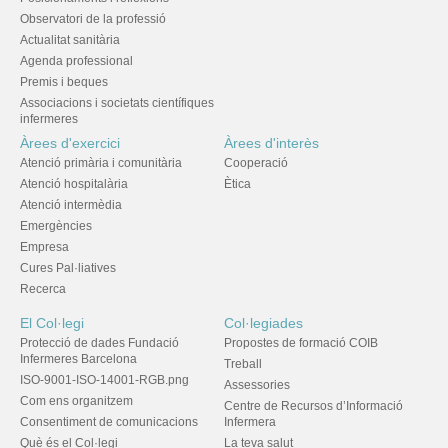
Observatori de la professió
Actualitat sanitària
Agenda professional
Premis i beques
Associacions i societats científiques
infermeres
Àrees d'exercici
Àrees d'interès
Atenció primària i comunitària
Cooperació
Atenció hospitalària
Ètica
Atenció intermèdia
Emergències
Empresa
Cures Pal·liatives
Recerca
El Col·legi
Col·legiades
Protecció de dades Fundació
Propostes de formació COIB
Infermeres Barcelona
Treball
ISO-9001-ISO-14001-RGB.png
Assessories
Com ens organitzem
Centre de Recursos d’Informació
Consentiment de comunicacions
Infermera
Què és el Col·legi
La teva salut