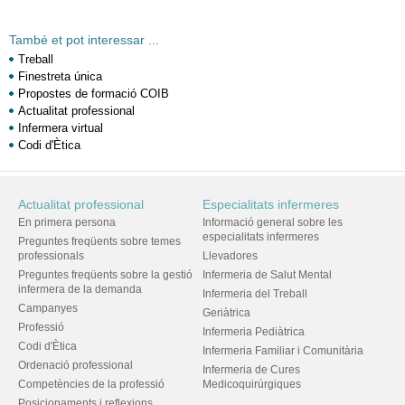
També et pot interessar ...
Treball
Finestreta única
Propostes de formació COIB
Actualitat professional
Infermera virtual
Codi d'Ètica
Actualitat professional
Especialitats infermeres
En primera persona
Informació general sobre les
especialitats infermeres
Preguntes freqüents sobre temes
professionals
Llevadores
Preguntes freqüents sobre la gestió
Infermeria de Salut Mental
infermera de la demanda
Infermeria del Treball
Campanyes
Geriàtrica
Professió
Infermeria Pediàtrica
Codi d'Ètica
Infermeria Familiar i Comunitària
Ordenació professional
Infermeria de Cures
Competències de la professió
Medicoquirúrgiques
Posicionaments i reflexions