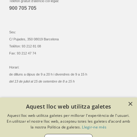
Telèfon gratuït d'atenció col·legial:
900 705 705
Seu:
C/ Pujades, 350 08019 Barcelona
Telèfon: 93 212 81 08
Fax: 93 212 47 74
Horari:
de dilluns a dijous de 9 a 20 h i divendres de 9 a 15 h
del 13 de juliol al 15 de setembre de 8 a 15 h
×
Aquest lloc web utilitza galetes
© Col·legi Oficial Infermeres i Infermers de Barcelona
Aquest lloc web utilitza galetes per millorar l'experiència de l'usuari.
Criteris de privacitat
Política de cookies
Avís legal
En utilitzar el nostre lloc web, accepteu totes les galetes d’acord amb
Política de protecció de dades
Política de qualitat
la nostra Política de galetes.
Llegir-ne més
Canal de denúncies
Desenvolupat amb Softeng Portal Builder