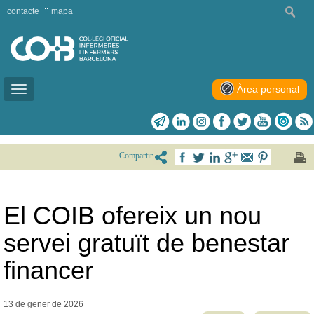
contacte
mapa
Àrea personal
Toggle
navigation
Compartir
El COIB ofereix un nou
servei gratuït de benestar
financer
13 de gener de
2026