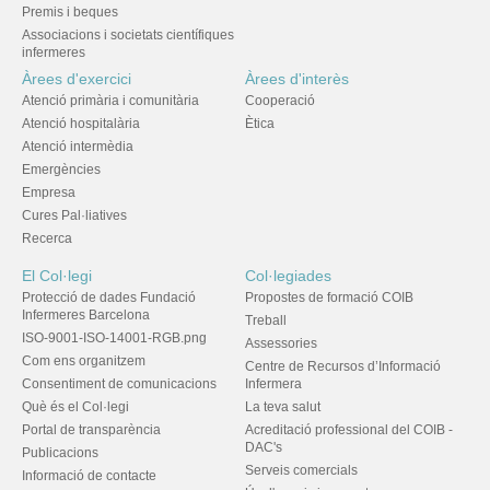
Premis i beques
Associacions i societats científiques
infermeres
Àrees d'exercici
Àrees d'interès
Atenció primària i comunitària
Cooperació
Atenció hospitalària
Ètica
Atenció intermèdia
Emergències
Empresa
Cures Pal·liatives
Recerca
El Col·legi
Col·legiades
Protecció de dades Fundació
Propostes de formació COIB
Infermeres Barcelona
Treball
ISO-9001-ISO-14001-RGB.png
Assessories
Com ens organitzem
Centre de Recursos d’Informació
Consentiment de comunicacions
Infermera
Què és el Col·legi
La teva salut
Portal de transparència
Acreditació professional del COIB -
DAC's
Publicacions
Serveis comercials
Informació de contacte