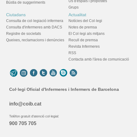
Ús d'espais i propostes
Bústia de suggeriments
Grups
Ciutadans
Actualitat
Consulta de col·legiació infermera
Notícies del Col·legi
Consulta d'infermeres amb DACS
Notes de premsa
Registre de societats
El Col·legi als mitjans
Queixes, reclamacions i denúncies
Recull de premsa
Revista Infermeres
RSS
Contacta amb l'àrea de comunicació
Col·legi Oficial d'Infermeres i Infermers de Barcelona
info@coib.cat
Telèfon gratuït d'atenció col·legial:
900 705 705