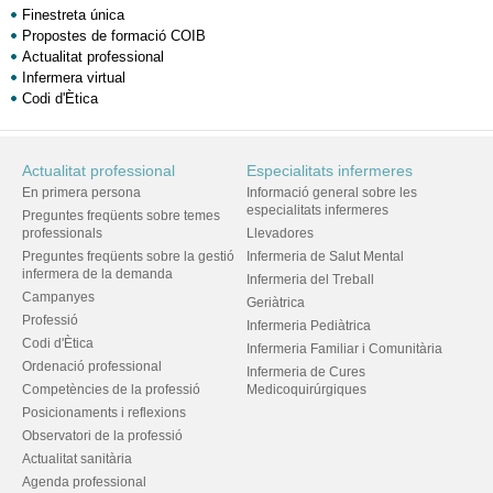
Finestreta única
Propostes de formació COIB
Actualitat professional
Infermera virtual
Codi d'Ètica
Actualitat professional
Especialitats infermeres
En primera persona
Informació general sobre les
especialitats infermeres
Preguntes freqüents sobre temes
professionals
Llevadores
Preguntes freqüents sobre la gestió
Infermeria de Salut Mental
infermera de la demanda
Infermeria del Treball
Campanyes
Geriàtrica
Professió
Infermeria Pediàtrica
Codi d'Ètica
Infermeria Familiar i Comunitària
Ordenació professional
Infermeria de Cures
Competències de la professió
Medicoquirúrgiques
Posicionaments i reflexions
Observatori de la professió
Actualitat sanitària
Agenda professional