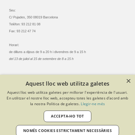
Seu:
C/ Pujades, 350 08019 Barcelona
Telèfon: 93 212 81 08
Fax: 93 212 47 74
Horari:
de dilluns a dijous de 9 a 20 h i divendres de 9 a 15 h
del 13 de juliol al 15 de setembre de 8 a 15 h
×
Aquest lloc web utilitza galetes
© Col·legi Oficial Infermeres i Infermers de Barcelona
Aquest lloc web utilitza galetes per millorar l'experiència de l'usuari.
Criteris de privacitat
Política de cookies
Avís legal
En utilitzar el nostre lloc web, accepteu totes les galetes d’acord amb
Política de protecció de dades
Política de qualitat
la nostra Política de galetes.
Llegir-ne més
Canal de denúncies
Desenvolupat amb Softeng Portal Builder
ACCEPTA-HO TOT
NOMÉS COOKIES ESTRICTAMENT NECESSÀRIES