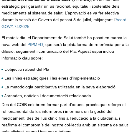
estratègic per garantir un ús racional, equitatiu i sostenible dels
medicaments al sistema de salut. L’aprovació es va fer efectiva
durant la sessió de Govern del passat 8 de juliol, mitjançant l’
Acord
GOV/174/2025
.
El mateix dia, el Departament de Salut també ha posat en marxa la
nova web del
PIPMED
, que serà la plataforma de referència per a la
difusió, seguiment i comunicació del Pla. Aquest espai inclou
informació clau sobre:
L’objectiu i abast del Pla
Les línies estratègiques i les eines d’implementació
La metodologia participativa utilitzada en la seva elaboració
Jornades, notícies i documentació relacionada
Des del COIB celebrem formar part d’aquest procés que reforça el
rol fonamental de les infermeres i infermers en la gestió del
medicament, des de l’ús clínic fins a l’educació a la ciutadania, i
reafirma el compromís del nostre col·lectiu amb un sistema de salut
més eficient, segur i just per a tothom.