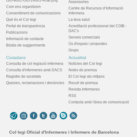
ISO-9001-ISO-14001-RGB.png
Assessories
Com ens organitzem
Centre de Recursos d’Informació
Consentiment de comunicacions
Infermera
Què és el Col·legi
La teva salut
Portal de transparència
Acreditació professional del COIB -
DAC's
Publicacions
Serveis comercials
Informació de contacte
Ús d'espais i propostes
Bústia de suggeriments
Grups
Ciutadans
Actualitat
Consulta de col·legiació infermera
Notícies del Col·legi
Consulta d'infermeres amb DACS
Notes de premsa
Registre de societats
El Col·legi als mitjans
Queixes, reclamacions i denúncies
Recull de premsa
Revista Infermeres
RSS
Contacta amb l'àrea de comunicació
Col·legi Oficial d'Infermeres i Infermers de Barcelona