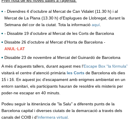
Pren nota de les noves dates a l’agenda:
- Divendres 4 d’octubre al Mercat de Can Vidalet (11.30 h) i al
Mercat de La Plana (13.30 h) d’Esplugues de Llobregat, durant la
Setmana del cor de la ciutat. Tota la informació
aquí
.
- Dissabte 19 d’octubre al Mercat de les Corts de Barcelona
Dissabte 26 d’octubre al Mercat d’Horta de Barcelona -
ANUL·LAT
Dissabte 23 de novembre al Mercat del Guinardó de Barcelona
A més d’aquests tallers, durant aquest mes l’
Escape Box “la fórmula”
visitarà el centre d’atenció primària
les Corts
de Barcelona els dies
15 i 16. En aquest joc d'escapament amb enigmes ambientat en un
entorn sanitari, els participants hauran de resoldre els misteris per
poder-ne escapar en 40 minuts.
Podeu seguir la itinerància de "la Salu" a diferents punts de la
Barcelona capital i diverses ciutats de la demarcació a través dels
canals del COIB i d’
Infermera virtual
.