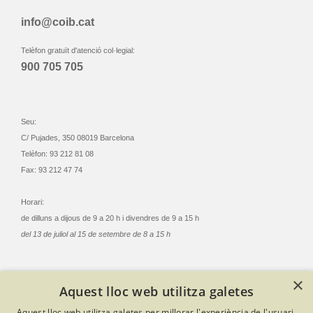
info@coib.cat
Telèfon gratuït d'atenció col·legial:
900 705 705
Seu:
C/ Pujades, 350 08019 Barcelona
Telèfon: 93 212 81 08
Fax: 93 212 47 74
Horari:
de dilluns a dijous de 9 a 20 h i divendres de 9 a 15 h
del 13 de juliol al 15 de setembre de 8 a 15 h
×
Aquest lloc web utilitza galetes
© Col·legi Oficial Infermeres i Infermers de Barcelona
Aquest lloc web utilitza galetes per millorar l'experiència de l'usuari.