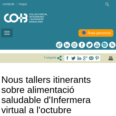
contacte
mapa
Àrea personal
Toggle
navigation
Compartir
Nous tallers itinerants
sobre alimentació
saludable d'Infermera
virtual a l'octubre