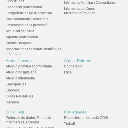
Codi d'Ètica
Infermeria Familiar i Comunitària
Ordenació professional
Infermeria de Cures
Competències de la professió
Medicoquirúrgiques
Posicionaments i reflexions
Observatori de la professió
Actualitat sanitària
Agenda professional
Premis i beques
Associacions i societats científiques
infermeres
Àrees d'exercici
Àrees d'interès
Atenció primària i comunitària
Cooperació
Atenció hospitalària
Ètica
Atenció intermèdia
Emergències
Empresa
Cures Pal·liatives
Recerca
El Col·legi
Col·legiades
Protecció de dades Fundació
Propostes de formació COIB
Infermeres Barcelona
Treball