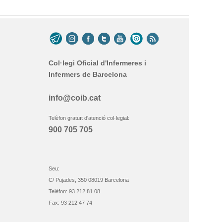
Col·legi Oficial d'Infermeres i
Infermers de Barcelona
info@coib.cat
Telèfon gratuït d'atenció col·legial:
900 705 705
Seu:
C/ Pujades, 350 08019 Barcelona
Telèfon: 93 212 81 08
Fax: 93 212 47 74