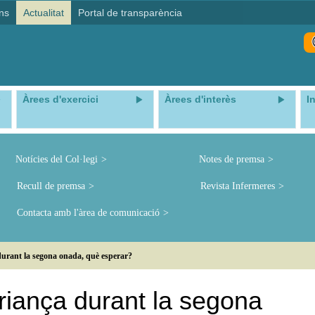
ns
Actualitat
Portal de transparència
Àrees d'exercici
Àrees d'interès
I
Notícies del Col·legi
Notes de premsa
Recull de premsa
Revista Infermeres
Contacta amb l'àrea de comunicació
durant la segona onada, què esperar?
riança durant la segona