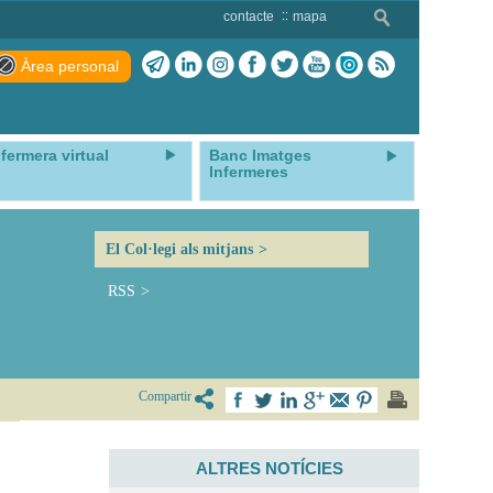
contacte
mapa
Àrea personal
nfermera virtual
Banc Imatges
Infermeres
El Col·legi als mitjans
RSS
Compartir
ALTRES NOTÍCIES