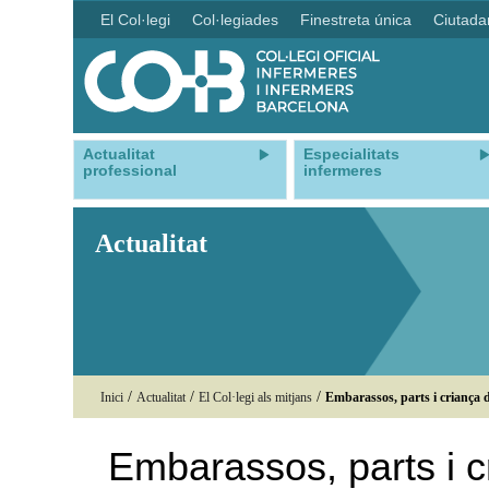
El Col·legi
Col·legiades
Finestreta única
Ciutada
Actualitat
Especialitats
professional
infermeres
Actualitat
/
/
/
Inici
Actualitat
El Col·legi als mitjans
Embarassos, parts i criança 
Embarassos, parts i c