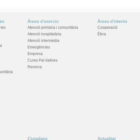
res
Àrees d'exercici
Àrees d'interès
 les
Atenció primària i comunitària
Cooperació
Atenció hospitalària
Ètica
Atenció intermèdia
al
Emergències
Empresa
Cures Pal·liatives
Recerca
unitària
Ciutadans
Actualitat