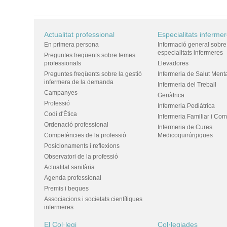
Actualitat professional
Especialitats inferme
En primera persona
Informació general sobre
especialitats infermeres
Preguntes freqüents sobre temes
professionals
Llevadores
Preguntes freqüents sobre la gestió
Infermeria de Salut Ment
infermera de la demanda
Infermeria del Treball
Campanyes
Geriàtrica
Professió
Infermeria Pediàtrica
Codi d'Ètica
Infermeria Familiar i Com
Ordenació professional
Infermeria de Cures
Competències de la professió
Medicoquirúrgiques
Posicionaments i reflexions
Observatori de la professió
Actualitat sanitària
Agenda professional
Premis i beques
Associacions i societats científiques
infermeres
El Col·legi
Col·legiades